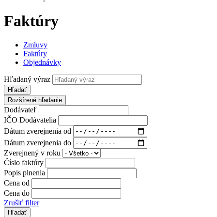
Faktúry
Zmluvy
Faktúry
Objednávky
Hľadaný výraz
Hľadať
Rozšírené hľadanie
Dodávateľ
IČO Dodávatelia
Dátum zverejnenia od
Dátum zverejnenia do
Zverejnený v roku
Číslo faktúry
Popis plnenia
Cena od
Cena do
Zrušiť filter