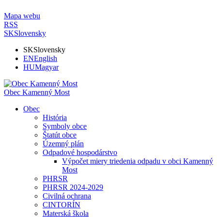
Mapa webu
RSS
SK
Slovensky
SK
Slovensky
EN
English
HU
Magyar
Obec Kamenný Most
Obec
História
Symboly obce
Štatút obce
Územný plán
Odpadové hospodárstvo
Výpočet miery triedenia odpadu v obci Kamenný
Most
PHRSR
PHRSR 2024-2029
Civilná ochrana
CINTORÍN
Materská škola