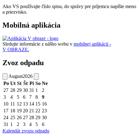
Ako VS používajte číslo spisu, do správy pre príjemcu napíšte meno
a priezvisko.
Mobilná aplikácia
Sledujte informácie z nášho webu v
mobilnej aplikácii -
V OBRAZE.
Zvoz odpadu
August
2026
Po
Ut
St
Št
Pi
So
Ne
27
28
29
30
31
1
2
3
4
5
6
7
8
9
10
11
12
13
14
15
16
17
18
19
20
21
22
23
24
25
26
27
28
29
30
31
1
2
3
4
5
6
Kalendár zvozu odpadu