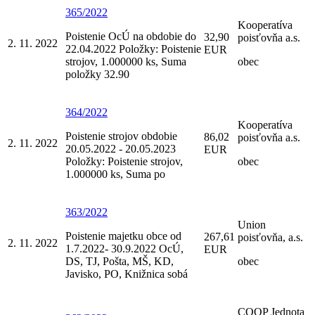
365/2022
Kooperatíva
Poistenie OcÚ na obdobie do
32,90
poisťovňa a.s.
2. 11. 2022
22.04.2022 Položky: Poistenie
EUR
strojov, 1.000000 ks, Suma
obec
položky 32.90
364/2022
Kooperatíva
Poistenie strojov obdobie
86,02
poisťovňa a.s.
2. 11. 2022
20.05.2022 - 20.05.2023
EUR
Položky: Poistenie strojov,
obec
1.000000 ks, Suma po
363/2022
Union
Poistenie majetku obce od
267,61
poisťovňa, a.s.
2. 11. 2022
1.7.2022- 30.9.2022 OcÚ,
EUR
DS, TJ, Pošta, MŠ, KD,
obec
Javisko, PO, Knižnica sobá
COOP Jednota