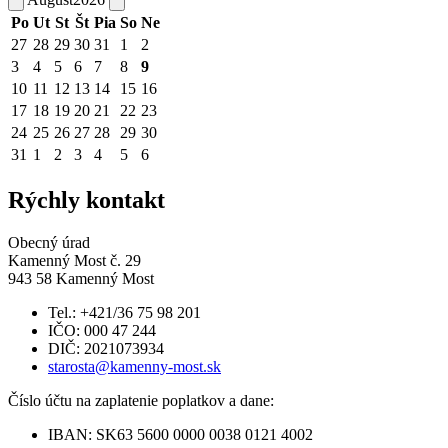
Po
Ut
St
Št
Pia
So
Ne
27
28
29
30
31
1
2
3
4
5
6
7
8
9
10
11
12
13
14
15
16
17
18
19
20
21
22
23
24
25
26
27
28
29
30
31
1
2
3
4
5
6
Rýchly kontakt
Obecný úrad
Kamenný Most č. 29
943 58 Kamenný Most
Tel.: +421/36 75 98 201
IČO: 000 47 244
DIČ: 2021073934
starosta@kamenny-most.sk
Číslo účtu na zaplatenie poplatkov a dane:
IBAN: SK63 5600 0000 0038 0121 4002