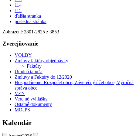
114
115
ďalšia stránka
posledná stránka
Zobrazené
2801
-
2825
z 3853
Zverejňovanie
VOĽBY
Zmluvy faktúry objednávky
Faktúry
Úradná tabuľa
Zmluvy a Faktúry do 12⁄2020
Hospodárenie: Rozpočet obce, Záverečný účet obce, Výročná
správa obce
VZN
Verejné vyhlášky
Ostatné dokumenty
MOaPS
Kalendár
August
2026