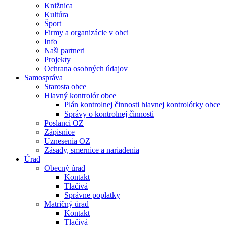
Knižnica
Kultúra
Šport
Firmy a organizácie v obci
Info
Naši partneri
Projekty
Ochrana osobných údajov
Samospráva
Starosta obce
Hlavný kontrolór obce
Plán kontrolnej činnosti hlavnej kontrolórky obce
Správy o kontrolnej činnosti
Poslanci OZ
Zápisnice
Uznesenia OZ
Zásady, smernice a nariadenia
Úrad
Obecný úrad
Kontakt
Tlačivá
Správne poplatky
Matričný úrad
Kontakt
Tlačivá