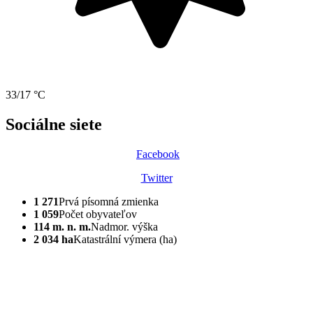
33/17 °C
Sociálne siete
Facebook
Twitter
1 271
Prvá písomná zmienka
1 059
Počet obyvateľov
114 m. n. m.
Nadmor. výška
2 034 ha
Katastrální výmera (ha)