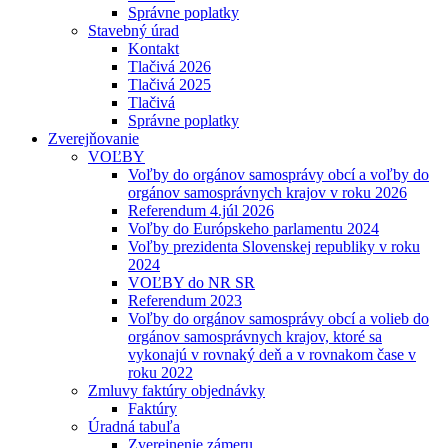
Správne poplatky
Stavebný úrad
Kontakt
Tlačivá 2026
Tlačivá 2025
Tlačivá
Správne poplatky
Zverejňovanie
VOĽBY
Voľby do orgánov samosprávy obcí a voľby do
orgánov samosprávnych krajov v roku 2026
Referendum 4.júl 2026
Voľby do Európskeho parlamentu 2024
Voľby prezidenta Slovenskej republiky v roku
2024
VOĽBY do NR SR
Referendum 2023
Voľby do orgánov samosprávy obcí a volieb do
orgánov samosprávnych krajov, ktoré sa
vykonajú v rovnaký deň a v rovnakom čase v
roku 2022
Zmluvy faktúry objednávky
Faktúry
Úradná tabuľa
Zverejnenie zámeru