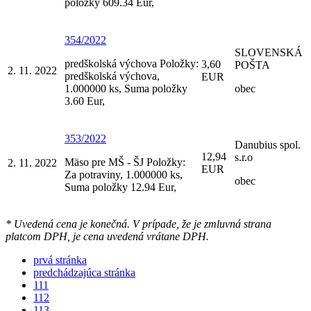
položky 609.34 Eur,
354/2022
SLOVENSKÁ
predškolská výchova Položky:
3,60
POŠTA
2. 11. 2022
predškolská výchova,
EUR
1.000000 ks, Suma položky
obec
3.60 Eur,
353/2022
Danubius spol.
12,94
s.r.o
Mäso pre MŠ - ŠJ Položky:
2. 11. 2022
EUR
Za potraviny, 1.000000 ks,
obec
Suma položky 12.94 Eur,
* Uvedená cena je konečná. V prípade, že je zmluvná strana
platcom DPH, je cena uvedená vrátane DPH.
prvá stránka
predchádzajúca stránka
111
112
113