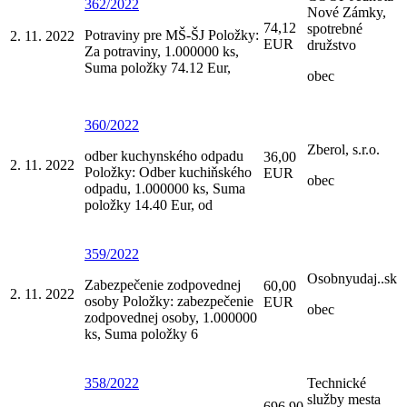
362/2022
Nové Zámky,
74,12
spotrebné
Potraviny pre MŠ-ŠJ Položky:
2. 11. 2022
EUR
družstvo
Za potraviny, 1.000000 ks,
Suma položky 74.12 Eur,
obec
360/2022
Zberol, s.r.o.
odber kuchynského odpadu
36,00
2. 11. 2022
Položky: Odber kuchiňského
EUR
obec
odpadu, 1.000000 ks, Suma
položky 14.40 Eur, od
359/2022
Osobnyudaj..sk
Zabezpečenie zodpovednej
60,00
2. 11. 2022
osoby Položky: zabezpečenie
EUR
obec
zodpovednej osoby, 1.000000
ks, Suma položky 6
358/2022
Technické
služby mesta
696,90