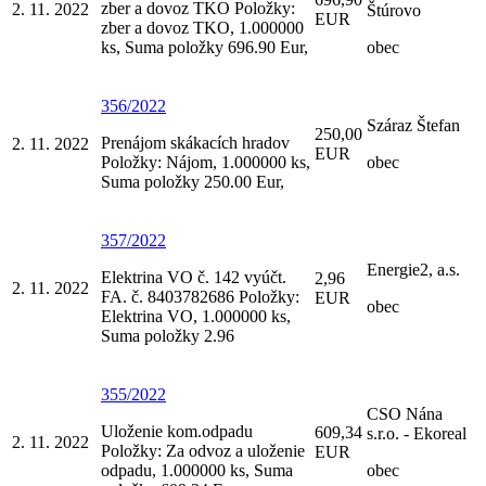
zber a dovoz TKO Položky:
2. 11. 2022
Štúrovo
EUR
zber a dovoz TKO, 1.000000
ks, Suma položky 696.90 Eur,
obec
356/2022
Száraz Štefan
250,00
Prenájom skákacích hradov
2. 11. 2022
EUR
Položky: Nájom, 1.000000 ks,
obec
Suma položky 250.00 Eur,
357/2022
Energie2, a.s.
Elektrina VO č. 142 vyúčt.
2,96
2. 11. 2022
FA. č. 8403782686 Položky:
EUR
obec
Elektrina VO, 1.000000 ks,
Suma položky 2.96
355/2022
CSO Nána
Uloženie kom.odpadu
609,34
s.r.o. - Ekoreal
2. 11. 2022
Položky: Za odvoz a uloženie
EUR
odpadu, 1.000000 ks, Suma
obec