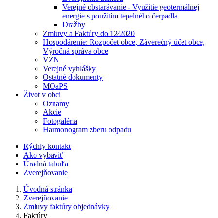
Verejné obstarávanie - Využitie geotermálnej
energie s použitím tepelného čerpadla
Dražby
Zmluvy a Faktúry do 12⁄2020
Hospodárenie: Rozpočet obce, Záverečný účet obce,
Výročná správa obce
VZN
Verejné vyhlášky
Ostatné dokumenty
MOaPS
Život v obci
Oznamy
Akcie
Fotogaléria
Harmonogram zberu odpadu
Rýchly kontakt
Ako vybaviť
Úradná tabuľa
Zverejňovanie
Úvodná stránka
Zverejňovanie
Zmluvy faktúry objednávky
Faktúry