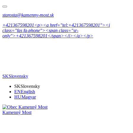
starosta@kamenny-most.sk
+421367598201<p><a href="tel:+421367598201"><i
class="fas fa-phone"><span class="sr-
only">+421367598201</span></i></a></p>
SK
Slovensky
SK
Slovensky
EN
English
HU
Magyar
Kamenný Most