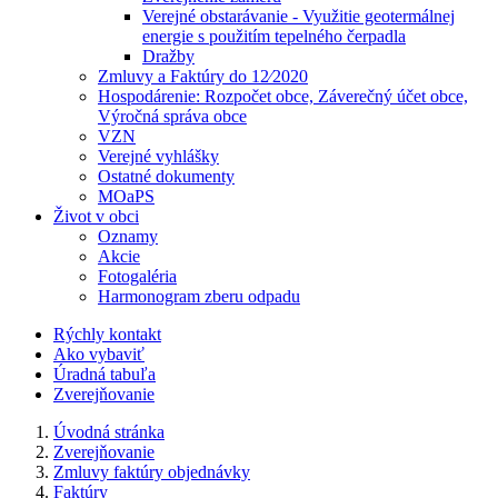
Verejné obstarávanie - Využitie geotermálnej
energie s použitím tepelného čerpadla
Dražby
Zmluvy a Faktúry do 12⁄2020
Hospodárenie: Rozpočet obce, Záverečný účet obce,
Výročná správa obce
VZN
Verejné vyhlášky
Ostatné dokumenty
MOaPS
Život v obci
Oznamy
Akcie
Fotogaléria
Harmonogram zberu odpadu
Rýchly kontakt
Ako vybaviť
Úradná tabuľa
Zverejňovanie
Úvodná stránka
Zverejňovanie
Zmluvy faktúry objednávky
Faktúry