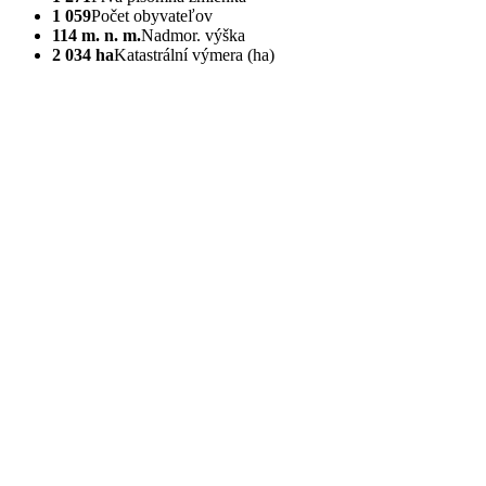
1 059
Počet obyvateľov
114 m. n. m.
Nadmor. výška
2 034 ha
Katastrální výmera (ha)