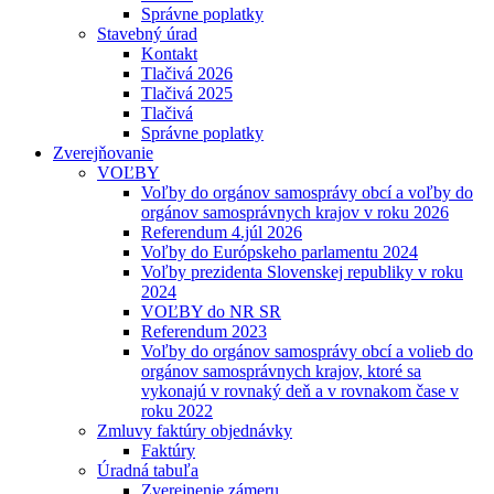
Správne poplatky
Stavebný úrad
Kontakt
Tlačivá 2026
Tlačivá 2025
Tlačivá
Správne poplatky
Zverejňovanie
VOĽBY
Voľby do orgánov samosprávy obcí a voľby do
orgánov samosprávnych krajov v roku 2026
Referendum 4.júl 2026
Voľby do Európskeho parlamentu 2024
Voľby prezidenta Slovenskej republiky v roku
2024
VOĽBY do NR SR
Referendum 2023
Voľby do orgánov samosprávy obcí a volieb do
orgánov samosprávnych krajov, ktoré sa
vykonajú v rovnaký deň a v rovnakom čase v
roku 2022
Zmluvy faktúry objednávky
Faktúry
Úradná tabuľa
Zverejnenie zámeru