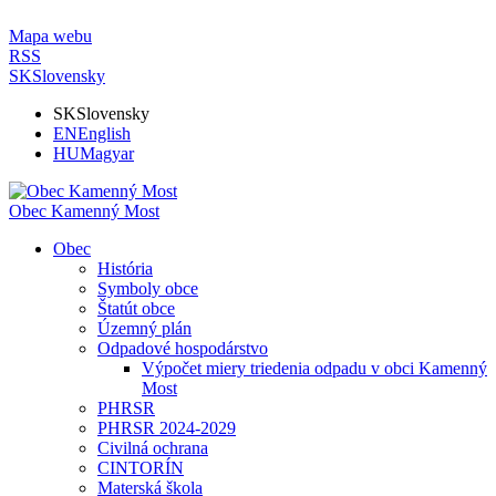
Mapa webu
RSS
SK
Slovensky
SK
Slovensky
EN
English
HU
Magyar
Obec Kamenný Most
Obec
História
Symboly obce
Štatút obce
Územný plán
Odpadové hospodárstvo
Výpočet miery triedenia odpadu v obci Kamenný
Most
PHRSR
PHRSR 2024-2029
Civilná ochrana
CINTORÍN
Materská škola