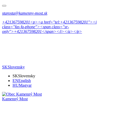
starosta@kamenny-most.sk
+421367598201<p><a href="tel:+421367598201"><i
class="fas fa-phone"><span class="sr-
only">+421367598201</span></i></a></p>
SK
Slovensky
SK
Slovensky
EN
English
HU
Magyar
Kamenný Most