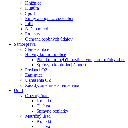
Knižnica
Kultúra
Šport
Firmy a organizácie v obci
Info
Naši partneri
Projekty
Ochrana osobných údajov
Samospráva
Starosta obce
Hlavný kontrolór obce
Plán kontrolnej činnosti hlavnej kontrolórky obce
Správy o kontrolnej činnosti
Poslanci OZ
Zápisnice
Uznesenia OZ
Zásady, smernice a nariadenia
Úrad
Obecný úrad
Kontakt
Tlačivá
Správne poplatky
Matričný úrad
Kontakt
Tlačivá