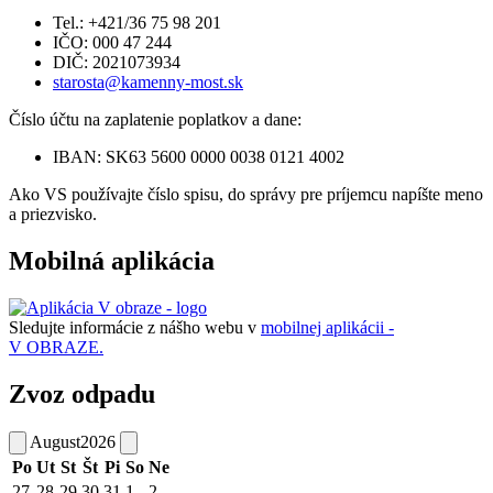
Tel.: +421/36 75 98 201
IČO: 000 47 244
DIČ: 2021073934
starosta@kamenny-most.sk
Číslo účtu na zaplatenie poplatkov a dane:
IBAN: SK63 5600 0000 0038 0121 4002
Ako VS používajte číslo spisu, do správy pre príjemcu napíšte meno
a priezvisko.
Mobilná aplikácia
Sledujte informácie z nášho webu v
mobilnej aplikácii -
V OBRAZE.
Zvoz odpadu
August
2026
Po
Ut
St
Št
Pi
So
Ne
27
28
29
30
31
1
2