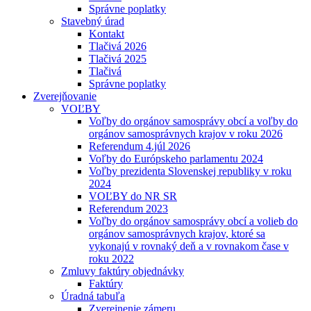
Správne poplatky
Stavebný úrad
Kontakt
Tlačivá 2026
Tlačivá 2025
Tlačivá
Správne poplatky
Zverejňovanie
VOĽBY
Voľby do orgánov samosprávy obcí a voľby do
orgánov samosprávnych krajov v roku 2026
Referendum 4.júl 2026
Voľby do Európskeho parlamentu 2024
Voľby prezidenta Slovenskej republiky v roku
2024
VOĽBY do NR SR
Referendum 2023
Voľby do orgánov samosprávy obcí a volieb do
orgánov samosprávnych krajov, ktoré sa
vykonajú v rovnaký deň a v rovnakom čase v
roku 2022
Zmluvy faktúry objednávky
Faktúry
Úradná tabuľa
Zverejnenie zámeru