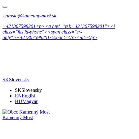
starosta@kamenny-most.sk
+421367598201<p><a href="tel:+421367598201"><i
class="fas fa-phone"><span class="sr-
only">+421367598201</span></i></a></p>
SK
Slovensky
SK
Slovensky
EN
English
HU
Magyar
Kamenný Most