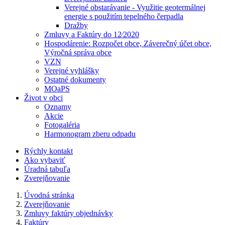
Verejné obstarávanie - Využitie geotermálnej
energie s použitím tepelného čerpadla
Dražby
Zmluvy a Faktúry do 12⁄2020
Hospodárenie: Rozpočet obce, Záverečný účet obce,
Výročná správa obce
VZN
Verejné vyhlášky
Ostatné dokumenty
MOaPS
Život v obci
Oznamy
Akcie
Fotogaléria
Harmonogram zberu odpadu
Rýchly kontakt
Ako vybaviť
Úradná tabuľa
Zverejňovanie
Úvodná stránka
Zverejňovanie
Zmluvy faktúry objednávky
Faktúry