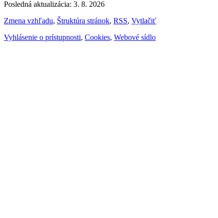
Posledná aktualizácia: 3. 8. 2026
Zmena vzhľadu
,
Štruktúra stránok
,
RSS
,
Vytlačiť
Vyhlásenie o prístupnosti
,
Cookies
,
Webové sídlo