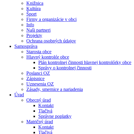
Knižnica
Kultúra
Šport
Firmy a organizácie v obci
Info
Naši partneri
Projekty
Ochrana osobných údajov
Samospráva
Starosta obce
Hlavný kontrolór obce
Plán kontrolnej činnosti hlavnej kontrolórky obce
Správy o kontrolnej činnosti
Poslanci OZ
Zápisnice
Uznesenia OZ
Zásady, smernice a nariadenia
Úrad
Obecný úrad
Kontakt
Tlačivá
Správne poplatky
Matričný úrad
Kontakt
Tlačivá