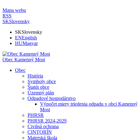
Mapa webu
RSS
SK
Slovensky
SK
Slovensky
EN
English
HU
Magyar
Obec Kamenný Most
Obec
História
Symboly obce
Štatút obce
Územný plán
Odpadové hospodárstvo
Výpočet miery triedenia odpadu v obci Kamenný
Most
PHRSR
PHRSR 2024-2029
Civilná ochrana
CINTORÍN
Materská škola