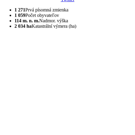
1 271
Prvá písomná zmienka
1 059
Počet obyvateľov
114 m. n. m.
Nadmor. výška
2 034 ha
Katastrální výmera (ha)