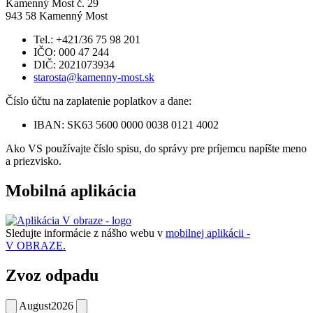
Kamenný Most č. 29
943 58 Kamenný Most
Tel.: +421/36 75 98 201
IČO: 000 47 244
DIČ: 2021073934
starosta@kamenny-most.sk
Číslo účtu na zaplatenie poplatkov a dane:
IBAN: SK63 5600 0000 0038 0121 4002
Ako VS používajte číslo spisu, do správy pre príjemcu napíšte meno
a priezvisko.
Mobilná aplikácia
Sledujte informácie z nášho webu v
mobilnej aplikácii -
V OBRAZE.
Zvoz odpadu
August
2026