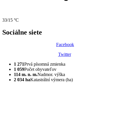
33/15 °C
Sociálne siete
Facebook
Twitter
1 271
Prvá písomná zmienka
1 059
Počet obyvateľov
114 m. n. m.
Nadmor. výška
2 034 ha
Katastrální výmera (ha)