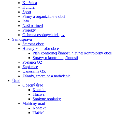
Knižnica
Kultúra
Šport
Firmy a organizácie v obci
Info
Naši partneri
Projekty
Ochrana osobných údajov
Samospráva
Starosta obce
Hlavný kontrolór obce
Plán kontrolnej činnosti hlavnej kontrolórky obce
Správy o kontrolnej činnosti
Poslanci OZ
Zápisnice
Uznesenia OZ
Zásady, smernice a nariadenia
Úrad
Obecný úrad
Kontakt
Tlačivá
Správne poplatky
Matričný úrad
Kontakt
Tlačivá