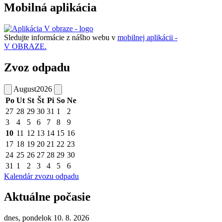
Mobilná aplikácia
Sledujte informácie z nášho webu v
mobilnej aplikácii -
V OBRAZE.
Zvoz odpadu
August
2026
Po
Ut
St
Št
Pi
So
Ne
27
28
29
30
31
1
2
3
4
5
6
7
8
9
10
11
12
13
14
15
16
17
18
19
20
21
22
23
24
25
26
27
28
29
30
31
1
2
3
4
5
6
Kalendár zvozu odpadu
Aktuálne počasie
dnes, pondelok 10. 8. 2026