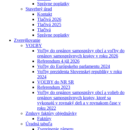
Správne poplatky
Stavebný úrad
Kontakt
Tlačivá 2026
Tlačivá 2025
Tlačivá
Správne poplatky
Zverejňovanie
VOĽBY
Voľby do orgánov samosprávy obcí a voľby do
orgánov samosprávnych krajov v roku 2026
Referendum 4.júl 2026
Voľby do Európskeho parlamentu 2024
Voľby prezidenta Slovenskej republiky v roku
2024
VOĽBY do NR SR
Referendum 2023
Voľby do orgánov samosprávy obcí a volieb do
orgánov samosprávnych krajov, ktoré sa
vykonajú v rovnaký deň a v rovnakom čase v
roku 2022
Zmluvy faktúry objednávky
Faktúry
Úradná tabuľa
Zverejnenie zámeru