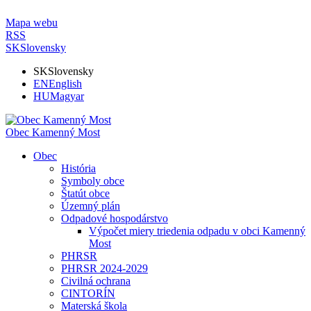
Mapa webu
RSS
SK
Slovensky
SK
Slovensky
EN
English
HU
Magyar
Obec Kamenný Most
Obec
História
Symboly obce
Štatút obce
Územný plán
Odpadové hospodárstvo
Výpočet miery triedenia odpadu v obci Kamenný
Most
PHRSR
PHRSR 2024-2029
Civilná ochrana
CINTORÍN
Materská škola