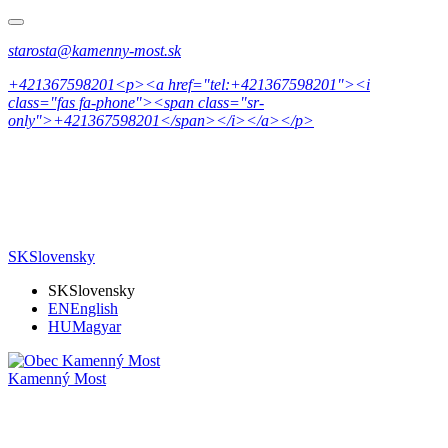
starosta@kamenny-most.sk
+421367598201<p><a href="tel:+421367598201"><i
class="fas fa-phone"><span class="sr-
only">+421367598201</span></i></a></p>
SK
Slovensky
SK
Slovensky
EN
English
HU
Magyar
Kamenný Most