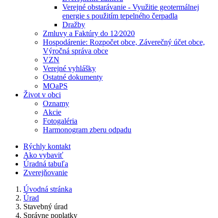
Verejné obstarávanie - Využitie geotermálnej
energie s použitím tepelného čerpadla
Dražby
Zmluvy a Faktúry do 12⁄2020
Hospodárenie: Rozpočet obce, Záverečný účet obce,
Výročná správa obce
VZN
Verejné vyhlášky
Ostatné dokumenty
MOaPS
Život v obci
Oznamy
Akcie
Fotogaléria
Harmonogram zberu odpadu
Rýchly kontakt
Ako vybaviť
Úradná tabuľa
Zverejňovanie
Úvodná stránka
Úrad
Stavebný úrad
Správne poplatky