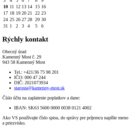
3
4
5
6
7
8
9
10
11
12
13
14
15
16
17
18
19
20
21
22
23
24
25
26
27
28
29
30
31
1
2
3
4
5
6
Rýchly kontakt
Obecný úrad
Kamenný Most č. 29
943 58 Kamenný Most
Tel.: +421/36 75 98 201
IČO: 000 47 244
DIČ: 2021073934
starosta@kamenny-most.sk
Číslo účtu na zaplatenie poplatkov a dane:
IBAN: SK63 5600 0000 0038 0121 4002
Ako VS používajte číslo spisu, do správy pre príjemcu napíšte meno
a priezvisko.