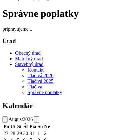
Správne poplatky
pripravujeme ..
Úrad
Obecný úrad
Matričný úrad
Stavebný úrad
Kontakt
Tlačivá 2026
Tlačivá 2025
Tlačivá
Správne poplatky
Kalendár
August
2026
Po
Ut
St
Št
Pia
So
Ne
27
28
29
30
31
1
2