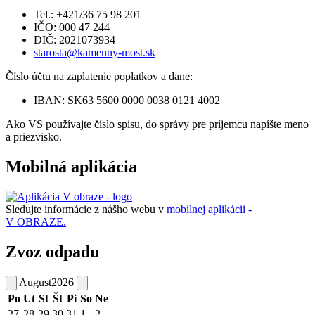
Tel.: +421/36 75 98 201
IČO: 000 47 244
DIČ: 2021073934
starosta@kamenny-most.sk
Číslo účtu na zaplatenie poplatkov a dane:
IBAN: SK63 5600 0000 0038 0121 4002
Ako VS používajte číslo spisu, do správy pre príjemcu napíšte meno
a priezvisko.
Mobilná aplikácia
Sledujte informácie z nášho webu v
mobilnej aplikácii -
V OBRAZE.
Zvoz odpadu
August
2026
Po
Ut
St
Št
Pi
So
Ne
27
28
29
30
31
1
2