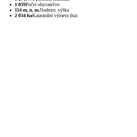
1 059
Počet obyvateľov
114 m. n. m.
Nadmor. výška
2 034 ha
Katastrální výmera (ha)