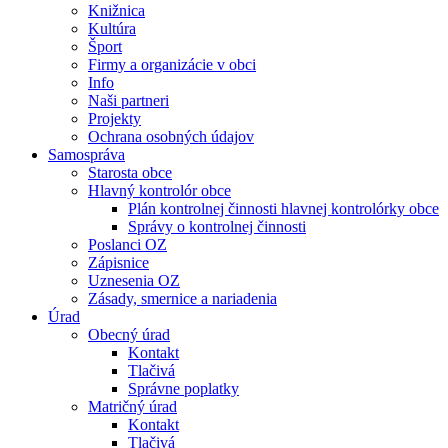
Knižnica
Kultúra
Šport
Firmy a organizácie v obci
Info
Naši partneri
Projekty
Ochrana osobných údajov
Samospráva
Starosta obce
Hlavný kontrolór obce
Plán kontrolnej činnosti hlavnej kontrolórky obce
Správy o kontrolnej činnosti
Poslanci OZ
Zápisnice
Uznesenia OZ
Zásady, smernice a nariadenia
Úrad
Obecný úrad
Kontakt
Tlačivá
Správne poplatky
Matričný úrad
Kontakt
Tlačivá