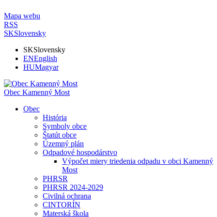
Mapa webu
RSS
SK
Slovensky
SK
Slovensky
EN
English
HU
Magyar
Obec Kamenný Most
Obec
História
Symboly obce
Štatút obce
Územný plán
Odpadové hospodárstvo
Výpočet miery triedenia odpadu v obci Kamenný
Most
PHRSR
PHRSR 2024-2029
Civilná ochrana
CINTORÍN
Materská škola