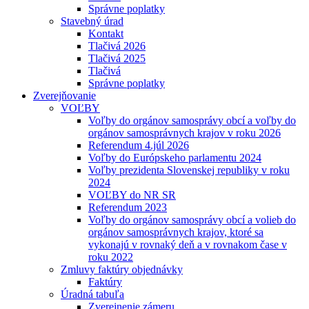
Správne poplatky
Stavebný úrad
Kontakt
Tlačivá 2026
Tlačivá 2025
Tlačivá
Správne poplatky
Zverejňovanie
VOĽBY
Voľby do orgánov samosprávy obcí a voľby do
orgánov samosprávnych krajov v roku 2026
Referendum 4.júl 2026
Voľby do Európskeho parlamentu 2024
Voľby prezidenta Slovenskej republiky v roku
2024
VOĽBY do NR SR
Referendum 2023
Voľby do orgánov samosprávy obcí a volieb do
orgánov samosprávnych krajov, ktoré sa
vykonajú v rovnaký deň a v rovnakom čase v
roku 2022
Zmluvy faktúry objednávky
Faktúry
Úradná tabuľa
Zverejnenie zámeru