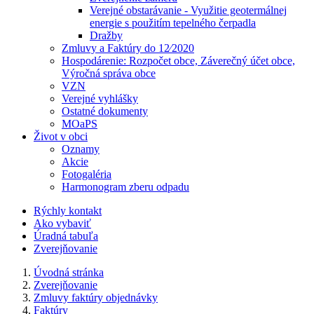
Verejné obstarávanie - Využitie geotermálnej
energie s použitím tepelného čerpadla
Dražby
Zmluvy a Faktúry do 12⁄2020
Hospodárenie: Rozpočet obce, Záverečný účet obce,
Výročná správa obce
VZN
Verejné vyhlášky
Ostatné dokumenty
MOaPS
Život v obci
Oznamy
Akcie
Fotogaléria
Harmonogram zberu odpadu
Rýchly kontakt
Ako vybaviť
Úradná tabuľa
Zverejňovanie
Úvodná stránka
Zverejňovanie
Zmluvy faktúry objednávky
Faktúry