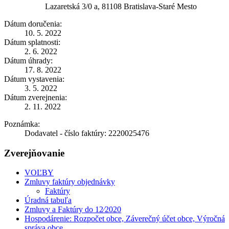
Lazaretská 3/0 a, 81108 Bratislava-Staré Mesto
Dátum doručenia:
10. 5. 2022
Dátum splatnosti:
2. 6. 2022
Dátum úhrady:
17. 8. 2022
Dátum vystavenia:
3. 5. 2022
Dátum zverejnenia:
2. 11. 2022
Poznámka:
Dodavatel - číslo faktúry: 2220025476
Zverejňovanie
VOĽBY
Zmluvy faktúry objednávky
Faktúry
Úradná tabuľa
Zmluvy a Faktúry do 12⁄2020
Hospodárenie: Rozpočet obce, Záverečný účet obce, Výročná
správa obce