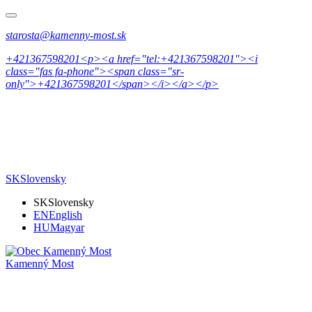
starosta@kamenny-most.sk
+421367598201<p><a href="tel:+421367598201"><i
class="fas fa-phone"><span class="sr-
only">+421367598201</span></i></a></p>
SK
Slovensky
SK
Slovensky
EN
English
HU
Magyar
Kamenný Most