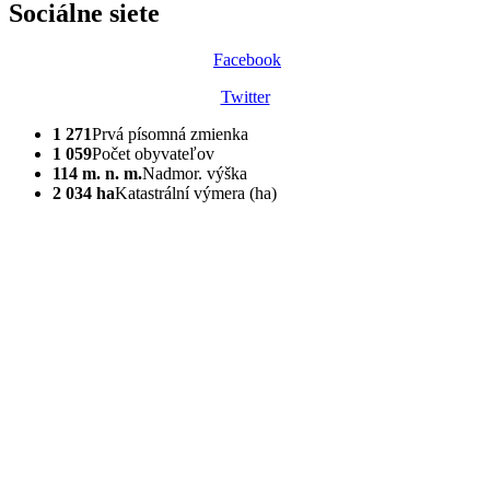
Sociálne siete
Facebook
Twitter
1 271
Prvá písomná zmienka
1 059
Počet obyvateľov
114 m. n. m.
Nadmor. výška
2 034 ha
Katastrální výmera (ha)