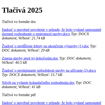
Tlačivá 2025
Tlačivá vo formáte doc
žiadosť o stavebné povolenie v prípade, že bolo vydané samostatné
územné rozhodnutie o umiestnení stavby.docx
Typ: DOCX
dokument, Veľkosť: 21.74 kB
Žiadosť o predĺženie lehoty na ukončenie výstavby (1).doc
Typ:
DOC dokument, Veľkosť: 29 kB
Zmena stavby pred jej dokočením.doc
Typ: DOC dokument,
Veľkosť: 40.5 kB
Žiadosť o preskúmanie spôsobilosti stavby na užívanie (2).docx
Typ: DOCX dokument, Veľkosť: 15.7 kB
Návrh na vydanie kolaudačného rozhodnutia.doc
Typ: DOC
dokument, Veľkosť: 41 kB
Tlačivá vo formáte pdf
žiadosť o stavebné povolenie v prípade, že bolo vydané samostatné