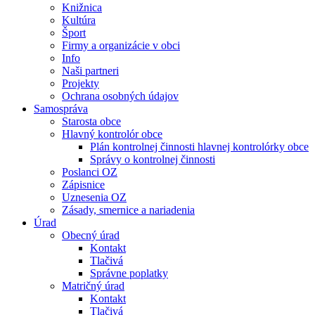
Knižnica
Kultúra
Šport
Firmy a organizácie v obci
Info
Naši partneri
Projekty
Ochrana osobných údajov
Samospráva
Starosta obce
Hlavný kontrolór obce
Plán kontrolnej činnosti hlavnej kontrolórky obce
Správy o kontrolnej činnosti
Poslanci OZ
Zápisnice
Uznesenia OZ
Zásady, smernice a nariadenia
Úrad
Obecný úrad
Kontakt
Tlačivá
Správne poplatky
Matričný úrad
Kontakt
Tlačivá