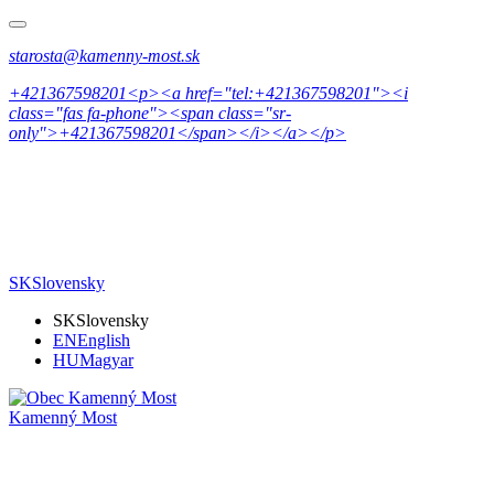
starosta@kamenny-most.sk
+421367598201<p><a href="tel:+421367598201"><i
class="fas fa-phone"><span class="sr-
only">+421367598201</span></i></a></p>
SK
Slovensky
SK
Slovensky
EN
English
HU
Magyar
Kamenný Most