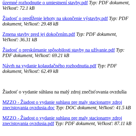
územné rozhodnutie o umiestnení stavby.pdf
Typ: PDF dokument,
Veľkosť: 72.1 kB
Žiadosť o predĺženie lehoty na ukončenie výstavby.pdf
Typ: PDF
dokument, Veľkosť: 29.48 kB
Zmena stavby pred jej dokočením.pdf
Typ: PDF dokument,
Veľkosť: 36.31 kB
Žiadosť o preskúmanie spôsobilosti stavby na užívanie.pdf
Typ:
PDF dokument, Veľkosť: 69.21 kB
Návrh na vydanie kolaudačného rozhodnutia.pdf
Typ: PDF
dokument, Veľkosť: 62.49 kB
Žiadosť o vydanie súhlasu na malý zdroj znečisťovania ovzdušia
MZZO - Žiadost o vydanie suhlasu pre maly stacionarny zdroj
znecistovania ovzdusia.doc
Typ: DOC dokument, Veľkosť: 41.5 kB
MZZO - Žiadost o vydanie suhlasu pre maly stacionarny zdroj
znecistovania ovzdusia.pdf
Typ: PDF dokument, Veľkosť: 87.11 kB