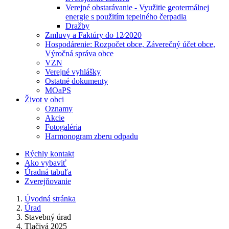
Verejné obstarávanie - Využitie geotermálnej
energie s použitím tepelného čerpadla
Dražby
Zmluvy a Faktúry do 12⁄2020
Hospodárenie: Rozpočet obce, Záverečný účet obce,
Výročná správa obce
VZN
Verejné vyhlášky
Ostatné dokumenty
MOaPS
Život v obci
Oznamy
Akcie
Fotogaléria
Harmonogram zberu odpadu
Rýchly kontakt
Ako vybaviť
Úradná tabuľa
Zverejňovanie
Úvodná stránka
Úrad
Stavebný úrad
Tlačivá 2025