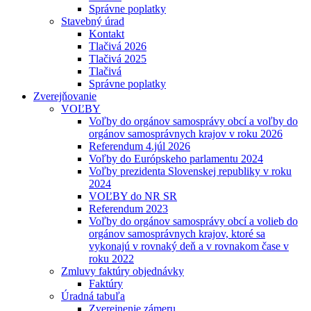
Správne poplatky
Stavebný úrad
Kontakt
Tlačivá 2026
Tlačivá 2025
Tlačivá
Správne poplatky
Zverejňovanie
VOĽBY
Voľby do orgánov samosprávy obcí a voľby do
orgánov samosprávnych krajov v roku 2026
Referendum 4.júl 2026
Voľby do Európskeho parlamentu 2024
Voľby prezidenta Slovenskej republiky v roku
2024
VOĽBY do NR SR
Referendum 2023
Voľby do orgánov samosprávy obcí a volieb do
orgánov samosprávnych krajov, ktoré sa
vykonajú v rovnaký deň a v rovnakom čase v
roku 2022
Zmluvy faktúry objednávky
Faktúry
Úradná tabuľa
Zverejnenie zámeru