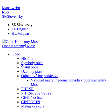
Mapa webu
RSS
SK
Slovensky
SK
Slovensky
EN
English
HU
Magyar
Obec Kamenný Most
Obec
História
Symboly obce
Štatút obce
Územný plán
Odpadové hospodárstvo
Výpočet miery triedenia odpadu v obci Kamenný
Most
PHRSR
PHRSR 2024-2029
Civilná ochrana
CINTORÍN
Materská škola