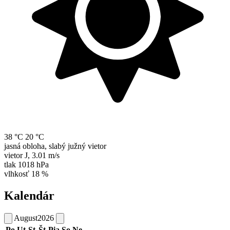
38 °C
20 °C
jasná obloha, slabý južný vietor
vietor
J
,
3.01 m/s
tlak
1018 hPa
vlhkosť
18 %
Kalendár
August
2026
Po
Ut
St
Št
Pia
So
Ne