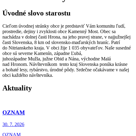
Úvodné slovo starostu
Cieľom úvodnej stránky obce je predstaviť Vám komunitu ľudí,
prostredie, dejiny i zvyklosti obce Kamenný Most. Obec sa
nachádza v dolnej časti Hrona, na jeho pravej strane, v najjužnejšej
časti Slovenska, 8 km od slovensko-maďarských hraníc. Patrí
do Nitrianskeho kraja. V obci žije 1 035 obyvateľov. Naše susedné
obce sú severne Kamenín, západne Ľubá,
juhozápadne Mužla, južne Obid a Nána, východne Malá
nad Hronom. Návštevníkom tento kraj Slovenska ponúka krásne
a bohaté lesy, rybárstvo, úrodné pôdy. Srdečne očakávame v našej
obci každého návštevníka.
Aktuality
OZNAM
30. 7.
2026
OZNAM