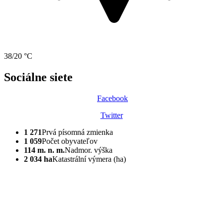
38/20 °C
Sociálne siete
Facebook
Twitter
1 271
Prvá písomná zmienka
1 059
Počet obyvateľov
114 m. n. m.
Nadmor. výška
2 034 ha
Katastrální výmera (ha)