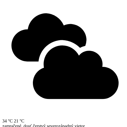
34 °C
21 °C
zamračené, dosť čerstvý severozápadný vietor