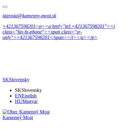
starosta@kamenny-most.sk
+421367598201<p><a href="tel:+421367598201"><i
class="fas fa-phone"><span class="sr-
only">+421367598201</span></i></a></p>
SK
Slovensky
SK
Slovensky
EN
English
HU
Magyar
Kamenný Most