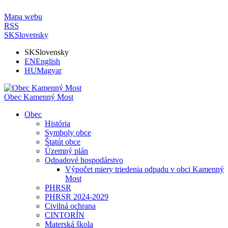
Mapa webu
RSS
SK
Slovensky
SK
Slovensky
EN
English
HU
Magyar
Obec Kamenný Most
Obec
História
Symboly obce
Štatút obce
Územný plán
Odpadové hospodárstvo
Výpočet miery triedenia odpadu v obci Kamenný
Most
PHRSR
PHRSR 2024-2029
Civilná ochrana
CINTORÍN
Materská škola