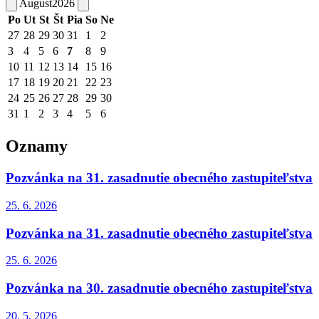
August
2026
Po
Ut
St
Št
Pia
So
Ne
27
28
29
30
31
1
2
3
4
5
6
7
8
9
10
11
12
13
14
15
16
17
18
19
20
21
22
23
24
25
26
27
28
29
30
31
1
2
3
4
5
6
Oznamy
Pozvánka na 31. zasadnutie obecného zastupiteľstva
25. 6.
2026
Pozvánka na 31. zasadnutie obecného zastupiteľstva
25. 6.
2026
Pozvánka na 30. zasadnutie obecného zastupiteľstva
20. 5.
2026