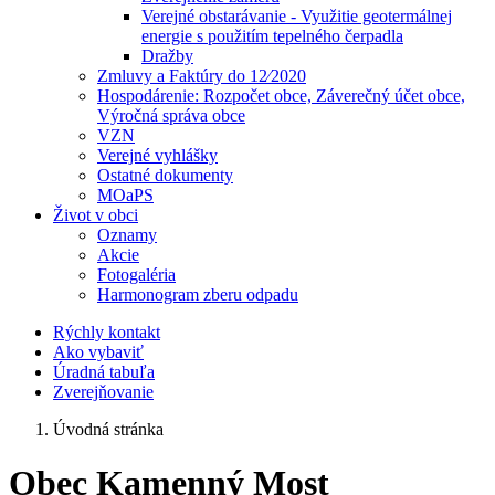
Verejné obstarávanie - Využitie geotermálnej
energie s použitím tepelného čerpadla
Dražby
Zmluvy a Faktúry do 12⁄2020
Hospodárenie: Rozpočet obce, Záverečný účet obce,
Výročná správa obce
VZN
Verejné vyhlášky
Ostatné dokumenty
MOaPS
Život v obci
Oznamy
Akcie
Fotogaléria
Harmonogram zberu odpadu
Rýchly kontakt
Ako vybaviť
Úradná tabuľa
Zverejňovanie
Úvodná stránka
Obec Kamenný Most