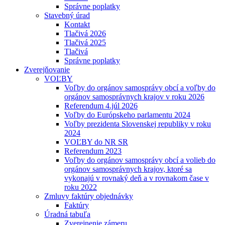
Správne poplatky
Stavebný úrad
Kontakt
Tlačivá 2026
Tlačivá 2025
Tlačivá
Správne poplatky
Zverejňovanie
VOĽBY
Voľby do orgánov samosprávy obcí a voľby do
orgánov samosprávnych krajov v roku 2026
Referendum 4.júl 2026
Voľby do Európskeho parlamentu 2024
Voľby prezidenta Slovenskej republiky v roku
2024
VOĽBY do NR SR
Referendum 2023
Voľby do orgánov samosprávy obcí a volieb do
orgánov samosprávnych krajov, ktoré sa
vykonajú v rovnaký deň a v rovnakom čase v
roku 2022
Zmluvy faktúry objednávky
Faktúry
Úradná tabuľa
Zverejnenie zámeru