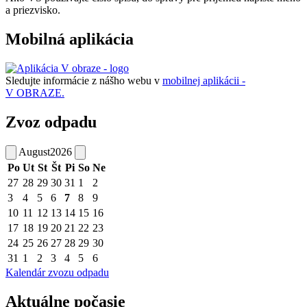
a priezvisko.
Mobilná aplikácia
Sledujte informácie z nášho webu v
mobilnej aplikácii -
V OBRAZE.
Zvoz odpadu
August
2026
Po
Ut
St
Št
Pi
So
Ne
27
28
29
30
31
1
2
3
4
5
6
7
8
9
10
11
12
13
14
15
16
17
18
19
20
21
22
23
24
25
26
27
28
29
30
31
1
2
3
4
5
6
Kalendár zvozu odpadu
Aktuálne počasie