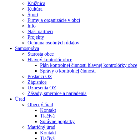
Knižnica
Kultúra
Šport
Firmy a organizácie v obci
Info
Naši partneri
Projekty
Ochrana osobných údajov
Samospráva
Starosta obce
Hlavný kontrolór obce
Plán kontrolnej činnosti hlavnej kontrolórky obce
Správy o kontrolnej činnosti
Poslanci OZ
Zápisnice
Uznesenia OZ
Zásady, smernice a nariadenia
Úrad
Obecný úrad
Kontakt
Tlačivá
Správne poplatky
Matričný úrad
Kontakt
Tlačivá