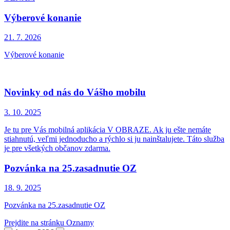
Výberové konanie
21. 7.
2026
Výberové konanie
Novinky od nás do Vášho mobilu
3. 10.
2025
Je tu pre Vás mobilná aplikácia V OBRAZE. Ak ju ešte nemáte
stiahnutú, veľmi jednoducho a rýchlo si ju nainštalujete. Táto služba
je pre všetkých občanov zdarma.
Pozvánka na 25.zasadnutie OZ
18. 9.
2025
Pozvánka na 25.zasadnutie OZ
Prejdite na stránku Oznamy