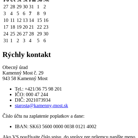
27
28
29
30
31
1
2
3
4
5
6
7
8
9
10
11
12
13
14
15
16
17
18
19
20
21
22
23
24
25
26
27
28
29
30
31
1
2
3
4
5
6
Rýchly kontakt
Obecný úrad
Kamenný Most č. 29
943 58 Kamenný Most
Tel.: +421/36 75 98 201
IČO: 000 47 244
DIČ: 2021073934
starosta@kamenny-most.sk
Číslo účtu na zaplatenie poplatkov a dane:
IBAN: SK63 5600 0000 0038 0121 4002
Ako VS používajte číslo spisu, do správy pre príjemcu napíšte meno