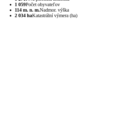
1 059
Počet obyvateľov
114 m. n. m.
Nadmor. výška
2 034 ha
Katastrální výmera (ha)