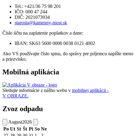
Tel.: +421/36 75 98 201
IČO: 000 47 244
DIČ: 2021073934
starosta@kamenny-most.sk
Číslo účtu na zaplatenie poplatkov a dane:
IBAN: SK63 5600 0000 0038 0121 4002
Ako VS používajte číslo spisu, do správy pre príjemcu napíšte meno
a priezvisko.
Mobilná aplikácia
Sledujte informácie z nášho webu v
mobilnej aplikácii -
V OBRAZE.
Zvoz odpadu
August
2026
Po
Ut
St
Št
Pi
So
Ne
27
28
29
30
31
1
2