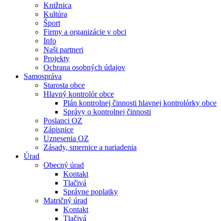
Knižnica
Kultúra
Šport
Firmy a organizácie v obci
Info
Naši partneri
Projekty
Ochrana osobných údajov
Samospráva
Starosta obce
Hlavný kontrolór obce
Plán kontrolnej činnosti hlavnej kontrolórky obce
Správy o kontrolnej činnosti
Poslanci OZ
Zápisnice
Uznesenia OZ
Zásady, smernice a nariadenia
Úrad
Obecný úrad
Kontakt
Tlačivá
Správne poplatky
Matričný úrad
Kontakt
Tlačivá