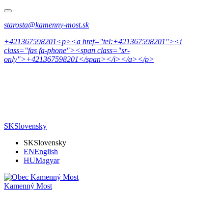
starosta@kamenny-most.sk
+421367598201<p><a href="tel:+421367598201"><i
class="fas fa-phone"><span class="sr-
only">+421367598201</span></i></a></p>
SK
Slovensky
SK
Slovensky
EN
English
HU
Magyar
Kamenný Most