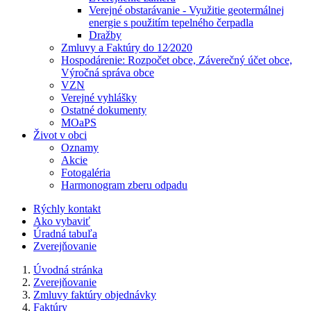
Verejné obstarávanie - Využitie geotermálnej
energie s použitím tepelného čerpadla
Dražby
Zmluvy a Faktúry do 12⁄2020
Hospodárenie: Rozpočet obce, Záverečný účet obce,
Výročná správa obce
VZN
Verejné vyhlášky
Ostatné dokumenty
MOaPS
Život v obci
Oznamy
Akcie
Fotogaléria
Harmonogram zberu odpadu
Rýchly kontakt
Ako vybaviť
Úradná tabuľa
Zverejňovanie
Úvodná stránka
Zverejňovanie
Zmluvy faktúry objednávky
Faktúry