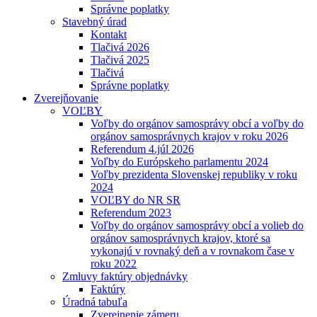
Správne poplatky
Stavebný úrad
Kontakt
Tlačivá 2026
Tlačivá 2025
Tlačivá
Správne poplatky
Zverejňovanie
VOĽBY
Voľby do orgánov samosprávy obcí a voľby do
orgánov samosprávnych krajov v roku 2026
Referendum 4.júl 2026
Voľby do Európskeho parlamentu 2024
Voľby prezidenta Slovenskej republiky v roku
2024
VOĽBY do NR SR
Referendum 2023
Voľby do orgánov samosprávy obcí a volieb do
orgánov samosprávnych krajov, ktoré sa
vykonajú v rovnaký deň a v rovnakom čase v
roku 2022
Zmluvy faktúry objednávky
Faktúry
Úradná tabuľa
Zverejnenie zámeru