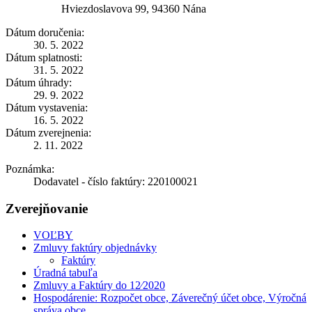
Hviezdoslavova 99, 94360 Nána
Dátum doručenia:
30. 5. 2022
Dátum splatnosti:
31. 5. 2022
Dátum úhrady:
29. 9. 2022
Dátum vystavenia:
16. 5. 2022
Dátum zverejnenia:
2. 11. 2022
Poznámka:
Dodavatel - číslo faktúry: 220100021
Zverejňovanie
VOĽBY
Zmluvy faktúry objednávky
Faktúry
Úradná tabuľa
Zmluvy a Faktúry do 12⁄2020
Hospodárenie: Rozpočet obce, Záverečný účet obce, Výročná
správa obce