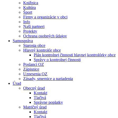
Knižnica
Kultúra
Šport
Firmy a organizácie v obci
Info
Naši partneri
Projekty
Ochrana osobných údajov
Samospráva
Starosta obce
Hlavný kontrolór obce
Plán kontrolnej činnosti hlavnej kontrolórky obce
Správy o kontrolnej činnosti
Poslanci OZ
Zápisnice
Uznesenia OZ
Zásady, smernice a nariadenia
Úrad
Obecný úrad
Kontakt
Tlačivá
Správne poplatky
Matričný úrad
Kontakt
Tlačivá