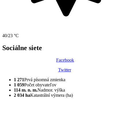
40/23 °C
Sociálne siete
Facebook
Twitter
1 271
Prvá písomná zmienka
1 059
Počet obyvateľov
114 m. n. m.
Nadmor. výška
2 034 ha
Katastrální výmera (ha)