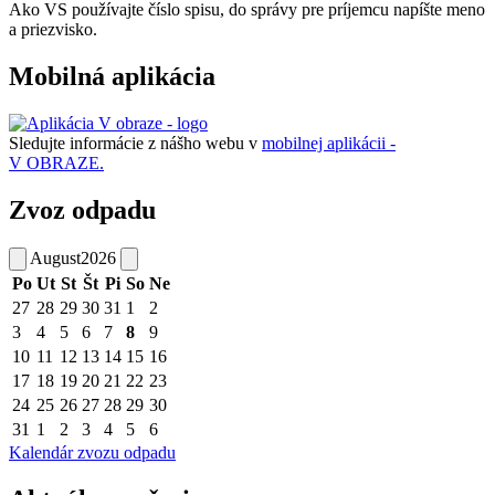
Ako VS používajte číslo spisu, do správy pre príjemcu napíšte meno
a priezvisko.
Mobilná aplikácia
Sledujte informácie z nášho webu v
mobilnej aplikácii -
V OBRAZE.
Zvoz odpadu
August
2026
Po
Ut
St
Št
Pi
So
Ne
27
28
29
30
31
1
2
3
4
5
6
7
8
9
10
11
12
13
14
15
16
17
18
19
20
21
22
23
24
25
26
27
28
29
30
31
1
2
3
4
5
6
Kalendár zvozu odpadu