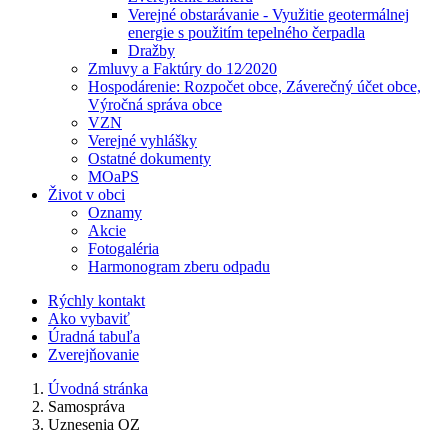
Verejné obstarávanie - Využitie geotermálnej
energie s použitím tepelného čerpadla
Dražby
Zmluvy a Faktúry do 12⁄2020
Hospodárenie: Rozpočet obce, Záverečný účet obce,
Výročná správa obce
VZN
Verejné vyhlášky
Ostatné dokumenty
MOaPS
Život v obci
Oznamy
Akcie
Fotogaléria
Harmonogram zberu odpadu
Rýchly kontakt
Ako vybaviť
Úradná tabuľa
Zverejňovanie
Úvodná stránka
Samospráva
Uznesenia OZ