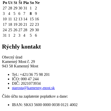
Po
Ut
St
Št
Pia
So
Ne
27
28
29
30
31
1
2
3
4
5
6
7
8
9
10
11
12
13
14
15
16
17
18
19
20
21
22
23
24
25
26
27
28
29
30
31
1
2
3
4
5
6
Rýchly kontakt
Obecný úrad
Kamenný Most č. 29
943 58 Kamenný Most
Tel.: +421/36 75 98 201
IČO: 000 47 244
DIČ: 2021073934
starosta@kamenny-most.sk
Číslo účtu na zaplatenie poplatkov a dane:
IBAN: SK63 5600 0000 0038 0121 4002