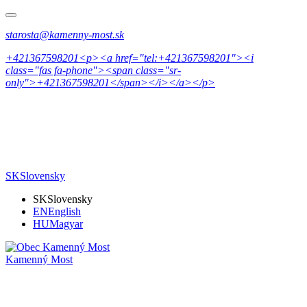
starosta@kamenny-most.sk
+421367598201<p><a href="tel:+421367598201"><i
class="fas fa-phone"><span class="sr-
only">+421367598201</span></i></a></p>
SK
Slovensky
SK
Slovensky
EN
English
HU
Magyar
Kamenný Most