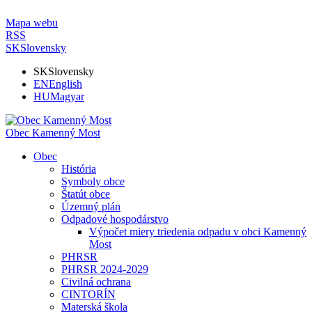
Mapa webu
RSS
SK
Slovensky
SK
Slovensky
EN
English
HU
Magyar
Obec Kamenný Most
Obec
História
Symboly obce
Štatút obce
Územný plán
Odpadové hospodárstvo
Výpočet miery triedenia odpadu v obci Kamenný
Most
PHRSR
PHRSR 2024-2029
Civilná ochrana
CINTORÍN
Materská škola