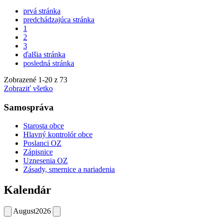
prvá stránka
predchádzajúca stránka
1
2
3
ďalšia stránka
posledná stránka
Zobrazené
1
-
20
z 73
Zobraziť všetko
Samospráva
Starosta obce
Hlavný kontrolór obce
Poslanci OZ
Zápisnice
Uznesenia OZ
Zásady, smernice a nariadenia
Kalendár
August
2026