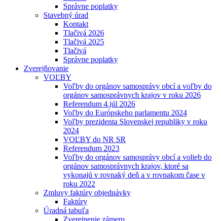
Správne poplatky
Stavebný úrad
Kontakt
Tlačivá 2026
Tlačivá 2025
Tlačivá
Správne poplatky
Zverejňovanie
VOĽBY
Voľby do orgánov samosprávy obcí a voľby do
orgánov samosprávnych krajov v roku 2026
Referendum 4.júl 2026
Voľby do Európskeho parlamentu 2024
Voľby prezidenta Slovenskej republiky v roku
2024
VOĽBY do NR SR
Referendum 2023
Voľby do orgánov samosprávy obcí a volieb do
orgánov samosprávnych krajov, ktoré sa
vykonajú v rovnaký deň a v rovnakom čase v
roku 2022
Zmluvy faktúry objednávky
Faktúry
Úradná tabuľa
Zverejnenie zámeru