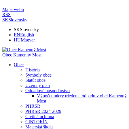
Mapa webu
RSS
SK
Slovensky
SK
Slovensky
EN
English
HU
Magyar
Obec Kamenný Most
Obec
História
Symboly obce
Štatút obce
Územný plán
Odpadové hospodárstvo
Výpočet miery triedenia odpadu v obci Kamenný
Most
PHRSR
PHRSR 2024-2029
Civilná ochrana
CINTORÍN
Materská škola