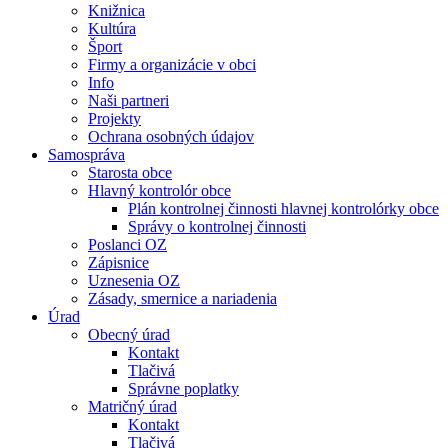
Knižnica
Kultúra
Šport
Firmy a organizácie v obci
Info
Naši partneri
Projekty
Ochrana osobných údajov
Samospráva
Starosta obce
Hlavný kontrolór obce
Plán kontrolnej činnosti hlavnej kontrolórky obce
Správy o kontrolnej činnosti
Poslanci OZ
Zápisnice
Uznesenia OZ
Zásady, smernice a nariadenia
Úrad
Obecný úrad
Kontakt
Tlačivá
Správne poplatky
Matričný úrad
Kontakt
Tlačivá