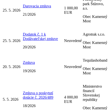
park Štúrovo,
Darovacia zmluva
1 000,00
a.s.
25. 5. 2026
EUR
21/2026
Obec Kamenný
Most
Dodatok č. 1 k
Agrotrak s.r.o.
Dodávateľskej zmluve
25. 5. 2026
Neuvedené
Obec Kamenný
20/2026
Most
Tequilashoband
Zmluva
20. 5. 2026
Neuvedené
Obec Kamenný
19/2026
Most
Ministerstvo
financií
Zmluva o poskytutí
Slovenskej
4 000,00
dotácie č. 2026/489
5. 5. 2026
republiky
EUR
18/2026
Obec Kamenný