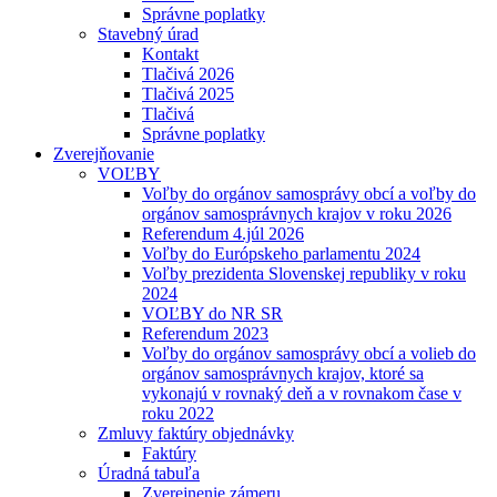
Správne poplatky
Stavebný úrad
Kontakt
Tlačivá 2026
Tlačivá 2025
Tlačivá
Správne poplatky
Zverejňovanie
VOĽBY
Voľby do orgánov samosprávy obcí a voľby do
orgánov samosprávnych krajov v roku 2026
Referendum 4.júl 2026
Voľby do Európskeho parlamentu 2024
Voľby prezidenta Slovenskej republiky v roku
2024
VOĽBY do NR SR
Referendum 2023
Voľby do orgánov samosprávy obcí a volieb do
orgánov samosprávnych krajov, ktoré sa
vykonajú v rovnaký deň a v rovnakom čase v
roku 2022
Zmluvy faktúry objednávky
Faktúry
Úradná tabuľa
Zverejnenie zámeru