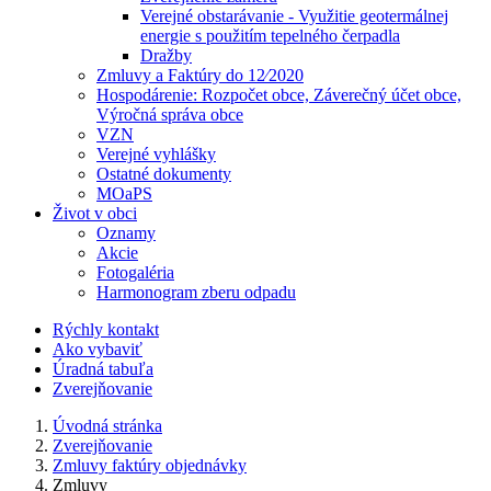
Verejné obstarávanie - Využitie geotermálnej
energie s použitím tepelného čerpadla
Dražby
Zmluvy a Faktúry do 12⁄2020
Hospodárenie: Rozpočet obce, Záverečný účet obce,
Výročná správa obce
VZN
Verejné vyhlášky
Ostatné dokumenty
MOaPS
Život v obci
Oznamy
Akcie
Fotogaléria
Harmonogram zberu odpadu
Rýchly kontakt
Ako vybaviť
Úradná tabuľa
Zverejňovanie
Úvodná stránka
Zverejňovanie
Zmluvy faktúry objednávky
Zmluvy