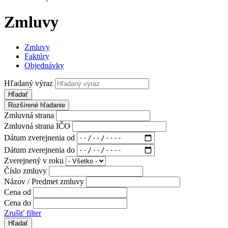
Zmluvy
Zmluvy
Faktúry
Objednávky
Hľadaný výraz
Hľadať
Rozšírené hľadanie
Zmluvná strana
Zmluvná strana IČO
Dátum zverejnenia od
Dátum zverejnenia do
Zverejnený v roku
Číslo zmluvy
Názov / Predmet zmluvy
Cena od
Cena do
Zrušiť filter