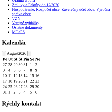
Úradná tabuľa
Zmluvy a Faktúry do 12⁄2020
Hospodárenie: Rozpočet obce, Záverečný účet obce, Výročná
správa obce
VZN
Verejné vyhlášky
Ostatné dokumenty
MOaPS
Kalendár
August
2026
Po
Ut
St
Št
Pia
So
Ne
27
28
29
30
31
1
2
3
4
5
6
7
8
9
10
11
12
13
14
15
16
17
18
19
20
21
22
23
24
25
26
27
28
29
30
31
1
2
3
4
5
6
Rýchly kontakt