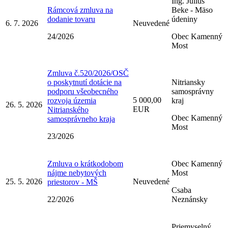
Ing. Július
Rámcová zmluva na
Beke - Mäso
dodanie tovaru
údeniny
6. 7. 2026
Neuvedené
24/2026
Obec Kamenný
Most
Zmluva č.520/2026/OSČ
o poskytnutí dotácie na
Nitriansky
podporu všeobecného
samosprávny
5 000,00
rozvoja územia
kraj
26. 5. 2026
EUR
Nitrianského
Obec Kamenný
samosprávneho kraja
Most
23/2026
Zmluva o krátkodobom
Obec Kamenný
nájme nebytových
Most
25. 5. 2026
Neuvedené
priestorov - MŠ
Csaba
22/2026
Neznánsky
Priemyselný