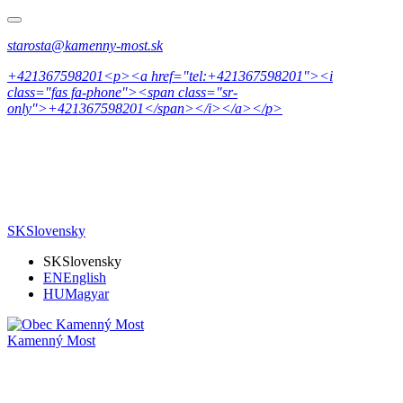
starosta@kamenny-most.sk
+421367598201<p><a href="tel:+421367598201"><i
class="fas fa-phone"><span class="sr-
only">+421367598201</span></i></a></p>
SK
Slovensky
SK
Slovensky
EN
English
HU
Magyar
Kamenný Most