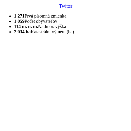
Twitter
1 271
Prvá písomná zmienka
1 059
Počet obyvateľov
114 m. n. m.
Nadmor. výška
2 034 ha
Katastrální výmera (ha)