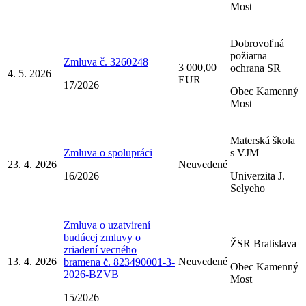
Most
Dobrovoľná
požiarna
Zmluva č. 3260248
3 000,00
ochrana SR
4. 5. 2026
EUR
17/2026
Obec Kamenný
Most
Materská škola
Zmluva o spolupráci
s VJM
23. 4. 2026
Neuvedené
16/2026
Univerzita J.
Selyeho
Zmluva o uzatvirení
budúcej zmluvy o
ŽSR Bratislava
zriadení vecného
13. 4. 2026
Neuvedené
bramena č. 823490001-3-
Obec Kamenný
2026-BZVB
Most
15/2026