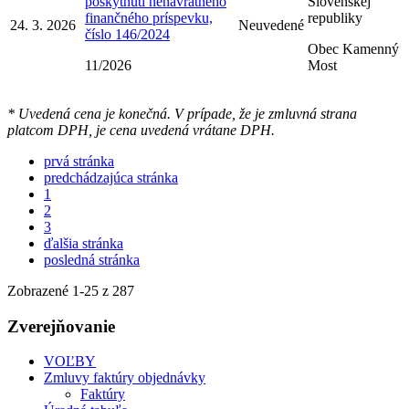
poskytnutí nenávratného
Slovenskej
finančného príspevku,
republiky
24. 3. 2026
Neuvedené
číslo 146/2024
Obec Kamenný
11/2026
Most
* Uvedená cena je konečná. V prípade, že je zmluvná strana
platcom DPH, je cena uvedená vrátane DPH.
prvá stránka
predchádzajúca stránka
1
2
3
ďalšia stránka
posledná stránka
Zobrazené
1
-
25
z 287
Zverejňovanie
VOĽBY
Zmluvy faktúry objednávky
Faktúry