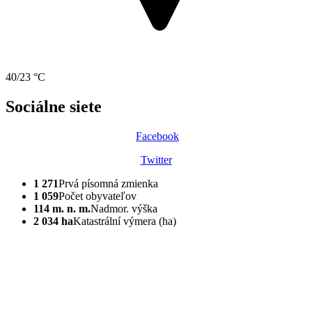
40/23 °C
Sociálne siete
Facebook
Twitter
1 271
Prvá písomná zmienka
1 059
Počet obyvateľov
114 m. n. m.
Nadmor. výška
2 034 ha
Katastrální výmera (ha)