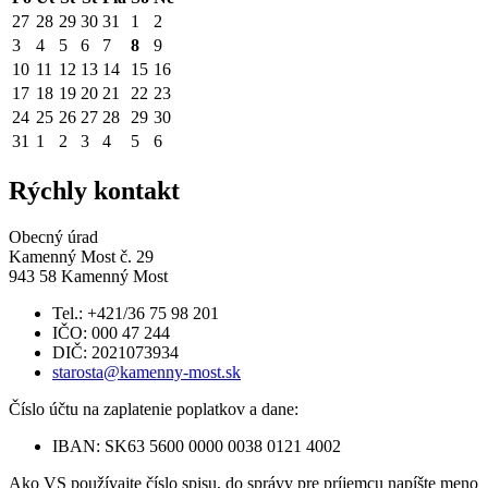
27
28
29
30
31
1
2
3
4
5
6
7
8
9
10
11
12
13
14
15
16
17
18
19
20
21
22
23
24
25
26
27
28
29
30
31
1
2
3
4
5
6
Rýchly kontakt
Obecný úrad
Kamenný Most č. 29
943 58 Kamenný Most
Tel.: +421/36 75 98 201
IČO: 000 47 244
DIČ: 2021073934
starosta@kamenny-most.sk
Číslo účtu na zaplatenie poplatkov a dane:
IBAN: SK63 5600 0000 0038 0121 4002
Ako VS používajte číslo spisu, do správy pre príjemcu napíšte meno