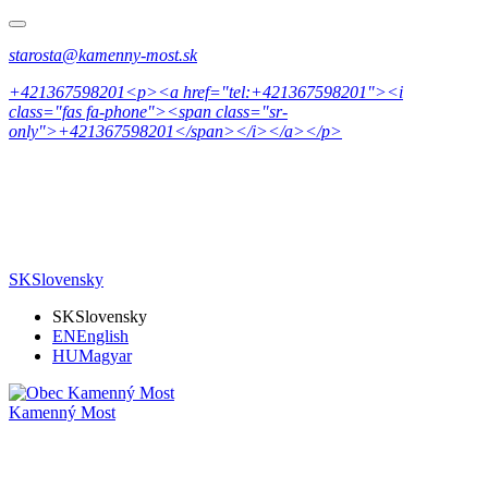
starosta@kamenny-most.sk
+421367598201<p><a href="tel:+421367598201"><i
class="fas fa-phone"><span class="sr-
only">+421367598201</span></i></a></p>
SK
Slovensky
SK
Slovensky
EN
English
HU
Magyar
Kamenný Most