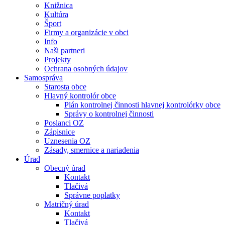
Knižnica
Kultúra
Šport
Firmy a organizácie v obci
Info
Naši partneri
Projekty
Ochrana osobných údajov
Samospráva
Starosta obce
Hlavný kontrolór obce
Plán kontrolnej činnosti hlavnej kontrolórky obce
Správy o kontrolnej činnosti
Poslanci OZ
Zápisnice
Uznesenia OZ
Zásady, smernice a nariadenia
Úrad
Obecný úrad
Kontakt
Tlačivá
Správne poplatky
Matričný úrad
Kontakt
Tlačivá