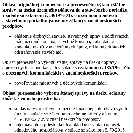
Oblasť originálnej kompetencie a preneseného výkonu štátnej
správy na úseku územného plánovania a stavebného poriadku
v súlade so zákonom č. 50/1976 Zb. o územnom plánovaní
a stavebnom poriadku (stavebný zákon) v znení neskorších
predpisov.
ohlásenie drobných stavieb, stavebných úprav a udržiavacích
prác, územné konania, stavebné konania, kolaudačné
konania, povoľovanie terénnych úprav, reklamných stavieb,
odstraňovanie stavieb atď..
Oblasť preneseného výkonu štátnej správy na úseku dopravy
a pozemných komunikáciách v súlade
so zákonom č. 135/1961 Zb.
o pozemných komunikáciách v znení neskorších prepisov.
povoľovanie miestnych a účelových komunikácií.
Oblasť preneseného výkonu štátnej správy na úseku ochrany
zložiek životného prostredia:
súhlas na výrub drevín, uloženie finančnej náhrady za výrub
drevín v súlade so zákonom o ochrane prírody a krajiny
č. 543/2002 Z.z. v znení neskorších predpisov,
pojednávanie o priestupkoch a ukladanie sankcií na úseku
odpadového hospodárstva v súlade so zákonom č. 79/2015