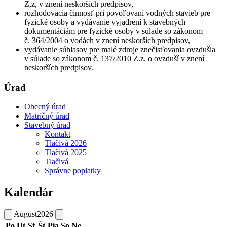
Z,z, v znení neskorších predpisov,
rozhodovacia činnosť pri povoľovaní vodných stavieb pre
fyzické osoby a vydávanie vyjadrení k stavebných
dokumentáciám pre fyzické osoby v súlade so zákonom
č. 364/2004 o vodách v znení neskorších predpisov,
vydávanie súhlasov pre malé zdroje znečisťovania ovzdušia
v súlade so zákonom č. 137/2010 Z.z. o ovzduší v znení
neskorších predpisov.
Úrad
Obecný úrad
Matričný úrad
Stavebný úrad
Kontakt
Tlačivá 2026
Tlačivá 2025
Tlačivá
Správne poplatky
Kalendár
August
2026
Po
Ut
St
Št
Pia
So
Ne