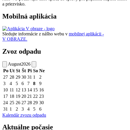
a priezvisko.
Mobilná aplikácia
Sledujte informácie z nášho webu v
mobilnej aplikácii -
V OBRAZE.
Zvoz odpadu
August
2026
Po
Ut
St
Št
Pi
So
Ne
27
28
29
30
31
1
2
3
4
5
6
7
8
9
10
11
12
13
14
15
16
17
18
19
20
21
22
23
24
25
26
27
28
29
30
31
1
2
3
4
5
6
Kalendár zvozu odpadu
Aktuálne počasie