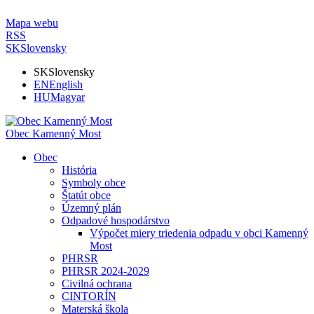
Mapa webu
RSS
SK
Slovensky
SK
Slovensky
EN
English
HU
Magyar
Obec Kamenný Most
Obec
História
Symboly obce
Štatút obce
Územný plán
Odpadové hospodárstvo
Výpočet miery triedenia odpadu v obci Kamenný
Most
PHRSR
PHRSR 2024-2029
Civilná ochrana
CINTORÍN
Materská škola