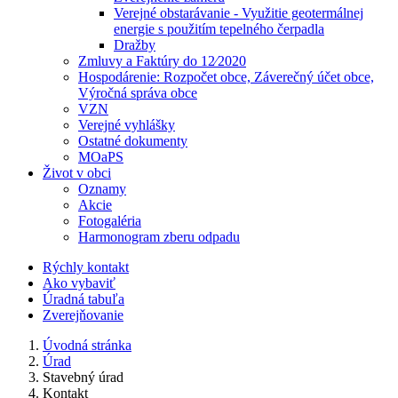
Verejné obstarávanie - Využitie geotermálnej
energie s použitím tepelného čerpadla
Dražby
Zmluvy a Faktúry do 12⁄2020
Hospodárenie: Rozpočet obce, Záverečný účet obce,
Výročná správa obce
VZN
Verejné vyhlášky
Ostatné dokumenty
MOaPS
Život v obci
Oznamy
Akcie
Fotogaléria
Harmonogram zberu odpadu
Rýchly kontakt
Ako vybaviť
Úradná tabuľa
Zverejňovanie
Úvodná stránka
Úrad
Stavebný úrad
Kontakt