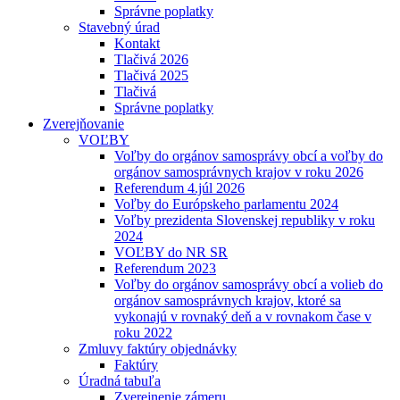
Správne poplatky
Stavebný úrad
Kontakt
Tlačivá 2026
Tlačivá 2025
Tlačivá
Správne poplatky
Zverejňovanie
VOĽBY
Voľby do orgánov samosprávy obcí a voľby do
orgánov samosprávnych krajov v roku 2026
Referendum 4.júl 2026
Voľby do Európskeho parlamentu 2024
Voľby prezidenta Slovenskej republiky v roku
2024
VOĽBY do NR SR
Referendum 2023
Voľby do orgánov samosprávy obcí a volieb do
orgánov samosprávnych krajov, ktoré sa
vykonajú v rovnaký deň a v rovnakom čase v
roku 2022
Zmluvy faktúry objednávky
Faktúry
Úradná tabuľa
Zverejnenie zámeru