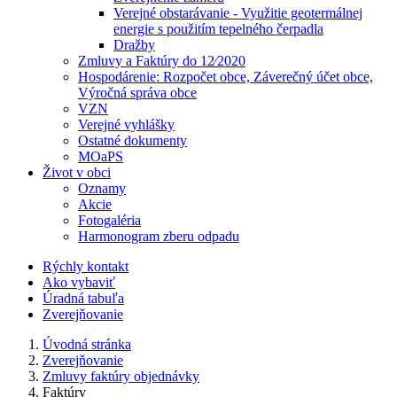
Verejné obstarávanie - Využitie geotermálnej
energie s použitím tepelného čerpadla
Dražby
Zmluvy a Faktúry do 12⁄2020
Hospodárenie: Rozpočet obce, Záverečný účet obce,
Výročná správa obce
VZN
Verejné vyhlášky
Ostatné dokumenty
MOaPS
Život v obci
Oznamy
Akcie
Fotogaléria
Harmonogram zberu odpadu
Rýchly kontakt
Ako vybaviť
Úradná tabuľa
Zverejňovanie
Úvodná stránka
Zverejňovanie
Zmluvy faktúry objednávky
Faktúry