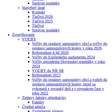
Správne poplatky
Stavebný úrad
Kontakt
Tlačivá 2026
Tlačivá 2025
Tlačivá
Správne poplatky
Zverejňovanie
VOĽBY
Voľby do orgánov samosprávy obcí a voľby do
orgánov samosprávnych krajov v roku 2026
Referendum 4.júl 2026
Voľby do Európskeho parlamentu 2024
Voľby prezidenta Slovenskej republiky v roku
2024
VOĽBY do NR SR
Referendum 2023
Voľby do orgánov samosprávy obcí a volieb do
orgánov samosprávnych krajov, ktoré sa
vykonajú v rovnaký deň a v rovnakom čase v
roku 2022
Zmluvy faktúry objednávky
Faktúry
Úradná tabuľa
Zverejnenie zámeru