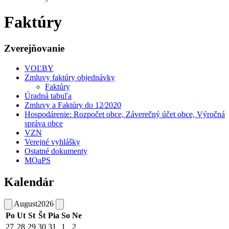
Faktúry
Zverejňovanie
VOĽBY
Zmluvy faktúry objednávky
Faktúry
Úradná tabuľa
Zmluvy a Faktúry do 12⁄2020
Hospodárenie: Rozpočet obce, Záverečný účet obce, Výročná
správa obce
VZN
Verejné vyhlášky
Ostatné dokumenty
MOaPS
Kalendár
August
2026
Po
Ut
St
Št
Pia
So
Ne
27
28
29
30
31
1
2