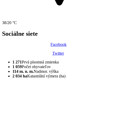
38/20 °C
Sociálne siete
Facebook
Twitter
1 271
Prvá písomná zmienka
1 059
Počet obyvateľov
114 m. n. m.
Nadmor. výška
2 034 ha
Katastrální výmera (ha)