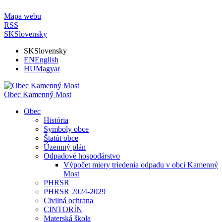
Mapa webu
RSS
SK
Slovensky
SK
Slovensky
EN
English
HU
Magyar
Obec Kamenný Most
Obec
História
Symboly obce
Štatút obce
Územný plán
Odpadové hospodárstvo
Výpočet miery triedenia odpadu v obci Kamenný
Most
PHRSR
PHRSR 2024-2029
Civilná ochrana
CINTORÍN
Materská škola