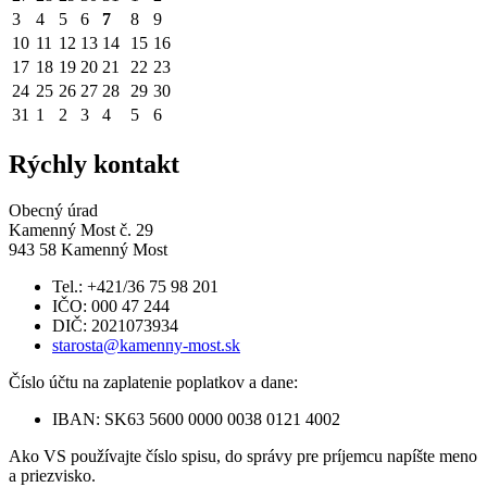
3
4
5
6
7
8
9
10
11
12
13
14
15
16
17
18
19
20
21
22
23
24
25
26
27
28
29
30
31
1
2
3
4
5
6
Rýchly kontakt
Obecný úrad
Kamenný Most č. 29
943 58 Kamenný Most
Tel.: +421/36 75 98 201
IČO: 000 47 244
DIČ: 2021073934
starosta@kamenny-most.sk
Číslo účtu na zaplatenie poplatkov a dane:
IBAN: SK63 5600 0000 0038 0121 4002
Ako VS používajte číslo spisu, do správy pre príjemcu napíšte meno
a priezvisko.