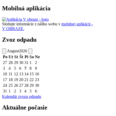
Mobilná aplikácia
Sledujte informácie z nášho webu v
mobilnej aplikácii -
V OBRAZE.
Zvoz odpadu
August
2026
Po
Ut
St
Št
Pi
So
Ne
27
28
29
30
31
1
2
3
4
5
6
7
8
9
10
11
12
13
14
15
16
17
18
19
20
21
22
23
24
25
26
27
28
29
30
31
1
2
3
4
5
6
Kalendár zvozu odpadu
Aktuálne počasie