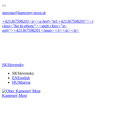
starosta@kamenny-most.sk
+421367598201<p><a href="tel:+421367598201"><i
class="fas fa-phone"><span class="sr-
only">+421367598201</span></i></a></p>
SK
Slovensky
SK
Slovensky
EN
English
HU
Magyar
Kamenný Most