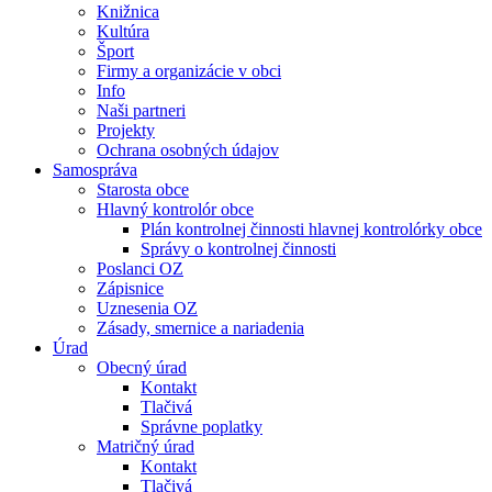
Knižnica
Kultúra
Šport
Firmy a organizácie v obci
Info
Naši partneri
Projekty
Ochrana osobných údajov
Samospráva
Starosta obce
Hlavný kontrolór obce
Plán kontrolnej činnosti hlavnej kontrolórky obce
Správy o kontrolnej činnosti
Poslanci OZ
Zápisnice
Uznesenia OZ
Zásady, smernice a nariadenia
Úrad
Obecný úrad
Kontakt
Tlačivá
Správne poplatky
Matričný úrad
Kontakt
Tlačivá