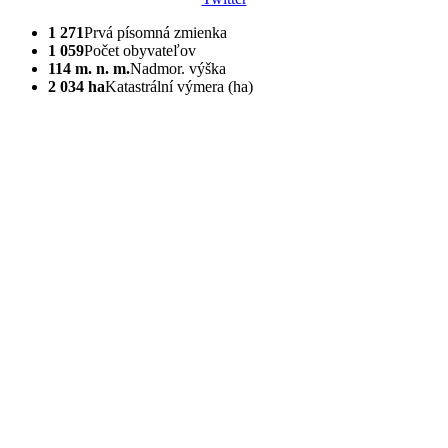
1 271
Prvá písomná zmienka
1 059
Počet obyvateľov
114 m. n. m.
Nadmor. výška
2 034 ha
Katastrální výmera (ha)