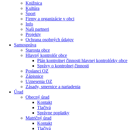
Knižnica
Kultúra
Šport
Firmy a organizácie v obci
Info
Naši partneri
Projekty
Ochrana osobných údajov
Samospráva
Starosta obce
Hlavný kontrolór obce
Plán kontrolnej činnosti hlavnej kontrolórky obce
Správy o kontrolnej činnosti
Poslanci OZ
Zápisnice
Uznesenia OZ
Zásady, smernice a nariadenia
Úrad
Obecný úrad
Kontakt
Tlačivá
Správne poplatky
Matričný úrad
Kontakt
Tlačivá