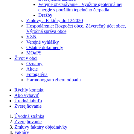
Verejné obstarávanie - Využitie geotermálnej
energie s použitím tepelného čerpadla
Dražby
Zmluvy a Faktúry do 12⁄2020
Hospodárenie: Rozpočet obce, Záverečný účet obce,
Výročná správa obce
VZN
Verejné vyhlášky
Ostatné dokumenty
MOaPS
Život v obci
Oznamy
Akcie
Fotogaléria
Harmonogram zberu odpadu
Rýchly kontakt
Ako vybaviť
Úradná tabuľa
Zverejňovanie
Úvodná stránka
Zverejňovanie
Zmluvy faktúry objednávky
Faktúry