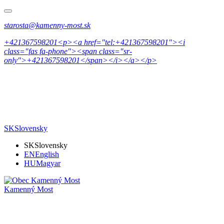
starosta@kamenny-most.sk
+421367598201<p><a href="tel:+421367598201"><i
class="fas fa-phone"><span class="sr-
only">+421367598201</span></i></a></p>
SK
Slovensky
SK
Slovensky
EN
English
HU
Magyar
Kamenný Most