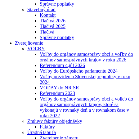
Správne poplatky
Stavebný úrad
Kontakt
Tlačivá 2026
Tlačivá 2025
Tlačivá
Správne poplatky
Zverejňovanie
VOĽBY
Voľby do orgánov samosprávy obcí a voľby do
orgánov samosprávnych krajov v roku 2026
Referendum 4.júl 2026
Voľby do Európskeho parlamentu 2024
Voľby prezidenta Slovenskej republiky v roku
2024
VOĽBY do NR SR
Referendum 2023
Voľby do orgánov samosprávy obcí a volieb do
orgánov samosprávnych krajov, ktoré sa
vykonajú v rovnaký deň a v rovnakom čase v
roku 2022
Zmluvy faktúry objednávky
Faktúry
Úradná tabuľa
Zverejnenie zámeru