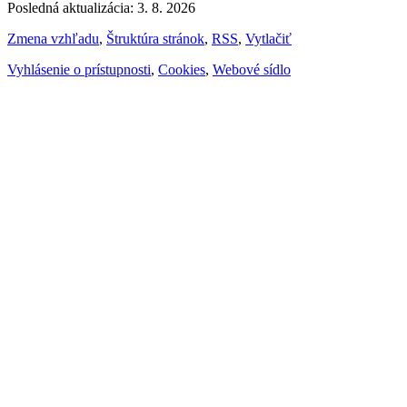
Posledná aktualizácia: 3. 8. 2026
Zmena vzhľadu
,
Štruktúra stránok
,
RSS
,
Vytlačiť
Vyhlásenie o prístupnosti
,
Cookies
,
Webové sídlo