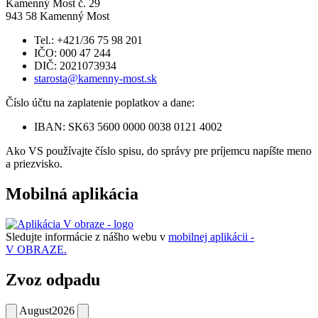
Kamenný Most č. 29
943 58 Kamenný Most
Tel.: +421/36 75 98 201
IČO: 000 47 244
DIČ: 2021073934
starosta@kamenny-most.sk
Číslo účtu na zaplatenie poplatkov a dane:
IBAN: SK63 5600 0000 0038 0121 4002
Ako VS používajte číslo spisu, do správy pre príjemcu napíšte meno
a priezvisko.
Mobilná aplikácia
Sledujte informácie z nášho webu v
mobilnej aplikácii -
V OBRAZE.
Zvoz odpadu
August
2026