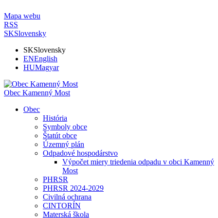
Mapa webu
RSS
SK
Slovensky
SK
Slovensky
EN
English
HU
Magyar
Obec Kamenný Most
Obec
História
Symboly obce
Štatút obce
Územný plán
Odpadové hospodárstvo
Výpočet miery triedenia odpadu v obci Kamenný
Most
PHRSR
PHRSR 2024-2029
Civilná ochrana
CINTORÍN
Materská škola