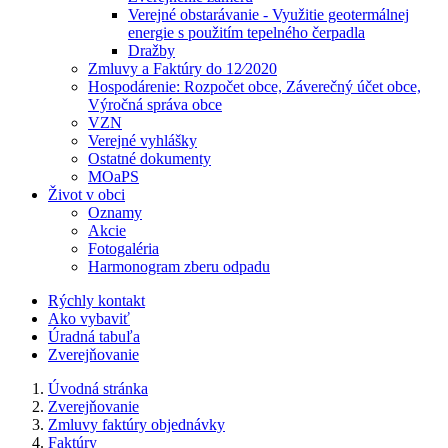
Verejné obstarávanie - Využitie geotermálnej
energie s použitím tepelného čerpadla
Dražby
Zmluvy a Faktúry do 12⁄2020
Hospodárenie: Rozpočet obce, Záverečný účet obce,
Výročná správa obce
VZN
Verejné vyhlášky
Ostatné dokumenty
MOaPS
Život v obci
Oznamy
Akcie
Fotogaléria
Harmonogram zberu odpadu
Rýchly kontakt
Ako vybaviť
Úradná tabuľa
Zverejňovanie
Úvodná stránka
Zverejňovanie
Zmluvy faktúry objednávky
Faktúry