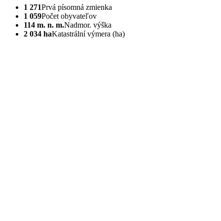
1 271
Prvá písomná zmienka
1 059
Počet obyvateľov
114 m. n. m.
Nadmor. výška
2 034 ha
Katastrální výmera (ha)