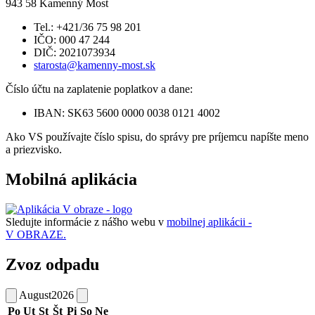
943 58 Kamenný Most
Tel.: +421/36 75 98 201
IČO: 000 47 244
DIČ: 2021073934
starosta@kamenny-most.sk
Číslo účtu na zaplatenie poplatkov a dane:
IBAN: SK63 5600 0000 0038 0121 4002
Ako VS používajte číslo spisu, do správy pre príjemcu napíšte meno
a priezvisko.
Mobilná aplikácia
Sledujte informácie z nášho webu v
mobilnej aplikácii -
V OBRAZE.
Zvoz odpadu
August
2026
Po
Ut
St
Št
Pi
So
Ne