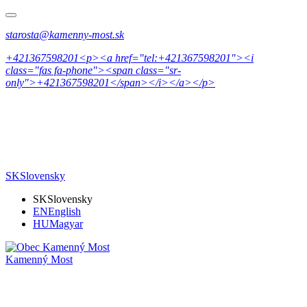
starosta@kamenny-most.sk
+421367598201<p><a href="tel:+421367598201"><i
class="fas fa-phone"><span class="sr-
only">+421367598201</span></i></a></p>
SK
Slovensky
SK
Slovensky
EN
English
HU
Magyar
Kamenný Most