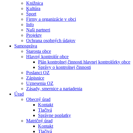
Knižnica
Kultúra
Šport
Firmy a organizácie v obci
Info
Naši partneri
Projekty
Ochrana osobných údajov
Samospráva
Starosta obce
Hlavný kontrolór obce
Plán kontrolnej činnosti hlavnej kontrolórky obce
Správy o kontrolnej činnosti
Poslanci OZ
Zápisnice
Uznesenia OZ
Zásady, smernice a nariadenia
Úrad
Obecný úrad
Kontakt
Tlačivá
Správne poplatky
Matričný úrad
Kontakt
Tlačivá