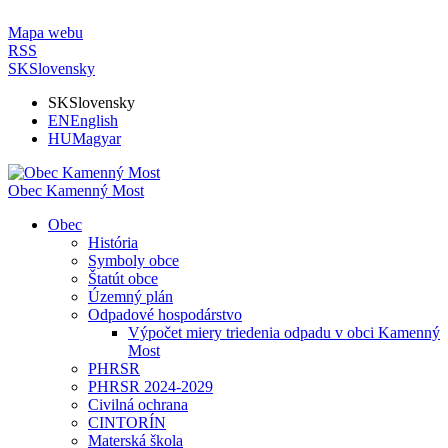
Mapa webu
RSS
SK
Slovensky
SK
Slovensky
EN
English
HU
Magyar
Obec Kamenný Most
Obec
História
Symboly obce
Štatút obce
Územný plán
Odpadové hospodárstvo
Výpočet miery triedenia odpadu v obci Kamenný
Most
PHRSR
PHRSR 2024-2029
Civilná ochrana
CINTORÍN
Materská škola