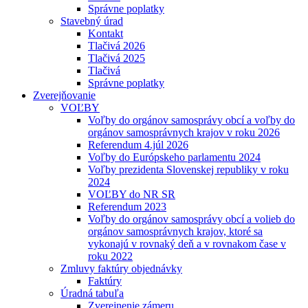
Správne poplatky
Stavebný úrad
Kontakt
Tlačivá 2026
Tlačivá 2025
Tlačivá
Správne poplatky
Zverejňovanie
VOĽBY
Voľby do orgánov samosprávy obcí a voľby do
orgánov samosprávnych krajov v roku 2026
Referendum 4.júl 2026
Voľby do Európskeho parlamentu 2024
Voľby prezidenta Slovenskej republiky v roku
2024
VOĽBY do NR SR
Referendum 2023
Voľby do orgánov samosprávy obcí a volieb do
orgánov samosprávnych krajov, ktoré sa
vykonajú v rovnaký deň a v rovnakom čase v
roku 2022
Zmluvy faktúry objednávky
Faktúry
Úradná tabuľa
Zverejnenie zámeru