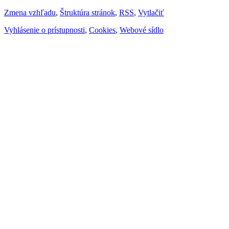
Zmena vzhľadu
,
Štruktúra stránok
,
RSS
,
Vytlačiť
Vyhlásenie o prístupnosti
,
Cookies
,
Webové sídlo