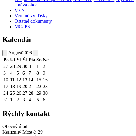
správa obce
VZN
Verejné vyhlášky
Ostatné dokumenty
MOaPS
Kalendár
August
2026
Po
Ut
St
Št
Pia
So
Ne
27
28
29
30
31
1
2
3
4
5
6
7
8
9
10
11
12
13
14
15
16
17
18
19
20
21
22
23
24
25
26
27
28
29
30
31
1
2
3
4
5
6
Rýchly kontakt
Obecný úrad
Kamenný Most č. 29