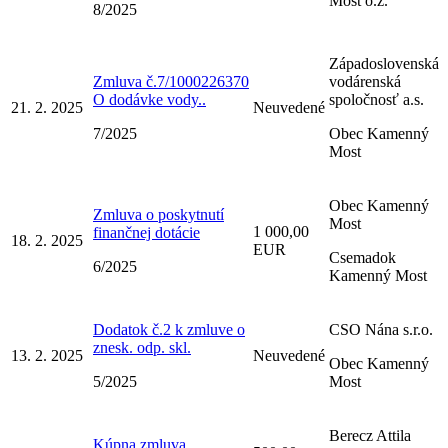
Most o.z.
8/2025
Západoslovenská
Zmluva č.7/1000226370
vodárenská
O dodávke vody..
spoločnosť a.s.
21. 2. 2025
Neuvedené
7/2025
Obec Kamenný
Most
Obec Kamenný
Zmluva o poskytnutí
Most
1 000,00
finančnej dotácie
18. 2. 2025
EUR
Csemadok
6/2025
Kamenný Most
Dodatok č.2 k zmluve o
CSO Nána s.r.o.
znesk. odp. skl.
13. 2. 2025
Neuvedené
Obec Kamenný
5/2025
Most
Berecz Attila
Kúpna zmluva