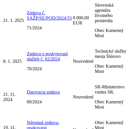
Slovenská
agentúra
Zmluva č.
životného
8 000,00
SAŽP/SE/POD/2024/33
21. 1. 2025
prostredia
EUR
71/2024
Obec Kamenný
Most
Technické služby
Zmluva o poskytovaní
mesta Štúrovo
služieb č. 02/2024
8. 1. 2025
Neuvedené
Obec Kamenný
70/2024
Most
SR-Ministerstvo
Darovacia zmluva
vnútra SR,
21. 11.
Neuvedené
2024
69/2024
Obec Kamenný
Most
Nájomná zmluva-
Obec Kamenný
19. 11.
opakovaná
Most