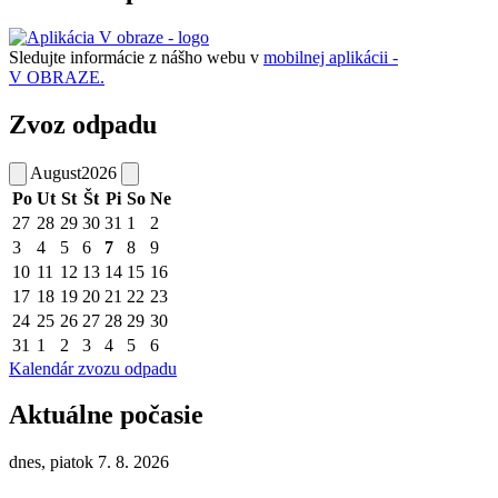
Sledujte informácie z nášho webu v
mobilnej aplikácii -
V OBRAZE.
Zvoz odpadu
August
2026
Po
Ut
St
Št
Pi
So
Ne
27
28
29
30
31
1
2
3
4
5
6
7
8
9
10
11
12
13
14
15
16
17
18
19
20
21
22
23
24
25
26
27
28
29
30
31
1
2
3
4
5
6
Kalendár zvozu odpadu
Aktuálne počasie
dnes, piatok 7. 8. 2026