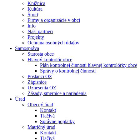
Knižnica
Kultúra
Šport
Firmy a organizácie v obci
Info
Naši partneri
Projekty
Ochrana osobných údajov
Samospráva
Starosta obce
Hlavný kontrolór obce
Plán kontrolnej činnosti hlavnej kontrolórky obce
Správy o kontrolnej činnosti
Poslanci OZ
Zápisnice
Uznesenia OZ
Zásady, smernice a nariadenia
Úrad
Obecný úrad
Kontakt
Tlačivá
Správne poplatky
Matričný úrad
Kontakt
Tlačivá