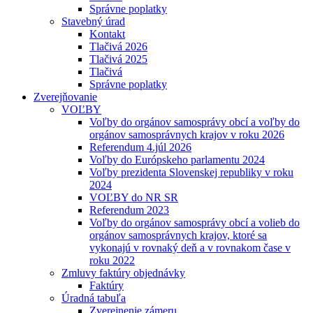
Správne poplatky
Stavebný úrad
Kontakt
Tlačivá 2026
Tlačivá 2025
Tlačivá
Správne poplatky
Zverejňovanie
VOĽBY
Voľby do orgánov samosprávy obcí a voľby do
orgánov samosprávnych krajov v roku 2026
Referendum 4.júl 2026
Voľby do Európskeho parlamentu 2024
Voľby prezidenta Slovenskej republiky v roku
2024
VOĽBY do NR SR
Referendum 2023
Voľby do orgánov samosprávy obcí a volieb do
orgánov samosprávnych krajov, ktoré sa
vykonajú v rovnaký deň a v rovnakom čase v
roku 2022
Zmluvy faktúry objednávky
Faktúry
Úradná tabuľa
Zverejnenie zámeru