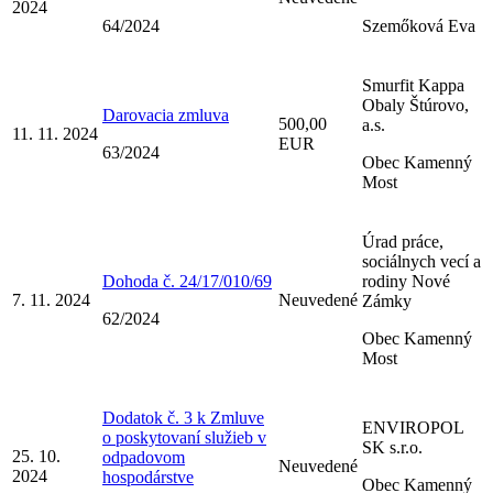
2024
64/2024
Szemőková Eva
Smurfit Kappa
Obaly Štúrovo,
Darovacia zmluva
500,00
a.s.
11. 11. 2024
EUR
63/2024
Obec Kamenný
Most
Úrad práce,
sociálnych vecí a
Dohoda č. 24/17/010/69
rodiny Nové
7. 11. 2024
Neuvedené
Zámky
62/2024
Obec Kamenný
Most
Dodatok č. 3 k Zmluve
ENVIROPOL
o poskytovaní služieb v
SK s.r.o.
25. 10.
odpadovom
Neuvedené
2024
hospodárstve
Obec Kamenný