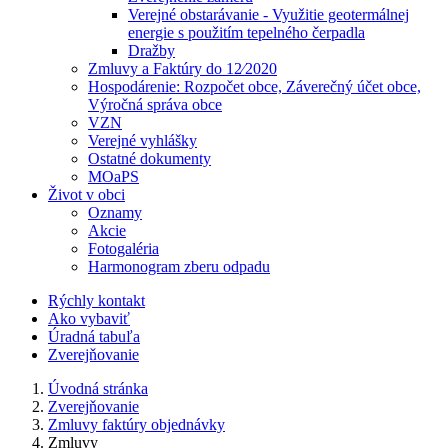
Verejné obstarávanie - Využitie geotermálnej
energie s použitím tepelného čerpadla
Dražby
Zmluvy a Faktúry do 12⁄2020
Hospodárenie: Rozpočet obce, Záverečný účet obce,
Výročná správa obce
VZN
Verejné vyhlášky
Ostatné dokumenty
MOaPS
Život v obci
Oznamy
Akcie
Fotogaléria
Harmonogram zberu odpadu
Rýchly kontakt
Ako vybaviť
Úradná tabuľa
Zverejňovanie
Úvodná stránka
Zverejňovanie
Zmluvy faktúry objednávky
Zmluvy