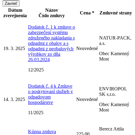
Zavrieť
Dátum
Názov
Cena *
Zmluvné strany
zverejnenia
Číslo zmluvy
Dodatok č. 1 k zmluve o
zabezpečení systému
združeného nakladania s
NATUR-PACK,
odpadmi z obalov a s
a.s.
19. 3. 2025
Neuvedené
odpadmi z neobalových
Obec Kamenný
výrobkov zo dňa
Most
26.03.2024
12/2025
Dodatok č. 4 k Zmluve
ENVIROPOL
o poskytovaní služieb v
SK s.r.o.
odpadovom
14. 3. 2025
Neuvedené
hospodárstve
Obec Kamenný
Most
11/2025
Berecz Attila
Kúpna zmluva
225,00