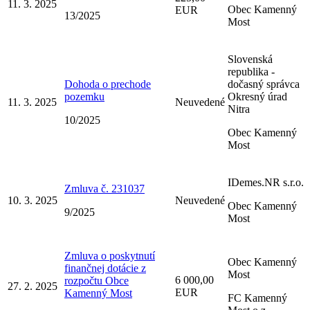
11. 3. 2025
Obec Kamenný
EUR
13/2025
Most
Slovenská
republika -
Dohoda o prechode
dočasný správca
pozemku
Okresný úrad
11. 3. 2025
Neuvedené
Nitra
10/2025
Obec Kamenný
Most
IDemes.NR s.r.o.
Zmluva č. 231037
10. 3. 2025
Neuvedené
Obec Kamenný
9/2025
Most
Zmluva o poskytnutí
Obec Kamenný
finančnej dotácie z
Most
6 000,00
rozpočtu Obce
27. 2. 2025
EUR
Kamenný Most
FC Kamenný