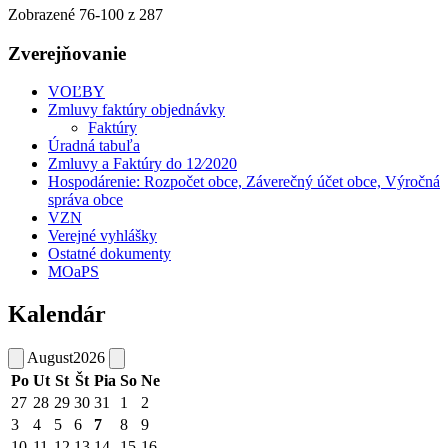
Zobrazené
76
-
100
z 287
Zverejňovanie
VOĽBY
Zmluvy faktúry objednávky
Faktúry
Úradná tabuľa
Zmluvy a Faktúry do 12⁄2020
Hospodárenie: Rozpočet obce, Záverečný účet obce, Výročná
správa obce
VZN
Verejné vyhlášky
Ostatné dokumenty
MOaPS
Kalendár
August
2026
Po
Ut
St
Št
Pia
So
Ne
27
28
29
30
31
1
2
3
4
5
6
7
8
9
10
11
12
13
14
15
16