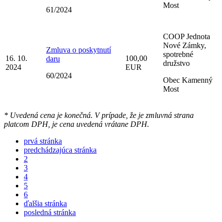
Most
61/2024
COOP Jednota
Nové Zámky,
Zmluva o poskytnutí
spotrebné
16. 10.
100,00
daru
družstvo
2024
EUR
60/2024
Obec Kamenný
Most
* Uvedená cena je konečná. V prípade, že je zmluvná strana
platcom DPH, je cena uvedená vrátane DPH.
prvá stránka
predchádzajúca stránka
2
3
4
5
6
ďalšia stránka
posledná stránka