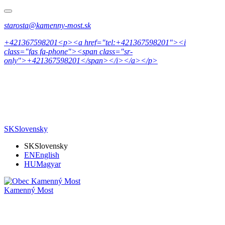
starosta@kamenny-most.sk
+421367598201<p><a href="tel:+421367598201"><i
class="fas fa-phone"><span class="sr-
only">+421367598201</span></i></a></p>
SK
Slovensky
SK
Slovensky
EN
English
HU
Magyar
Kamenný Most