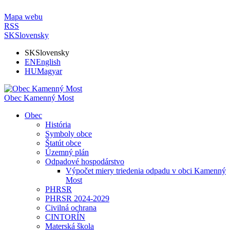
Mapa webu
RSS
SK
Slovensky
SK
Slovensky
EN
English
HU
Magyar
Obec Kamenný Most
Obec
História
Symboly obce
Štatút obce
Územný plán
Odpadové hospodárstvo
Výpočet miery triedenia odpadu v obci Kamenný
Most
PHRSR
PHRSR 2024-2029
Civilná ochrana
CINTORÍN
Materská škola