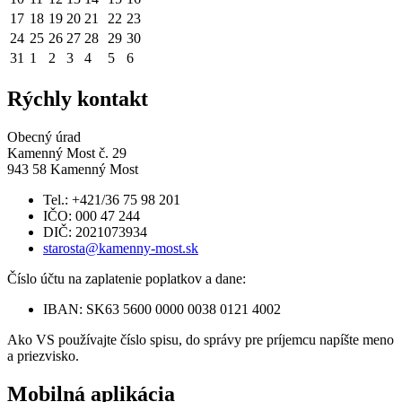
17
18
19
20
21
22
23
24
25
26
27
28
29
30
31
1
2
3
4
5
6
Rýchly kontakt
Obecný úrad
Kamenný Most č. 29
943 58 Kamenný Most
Tel.: +421/36 75 98 201
IČO: 000 47 244
DIČ: 2021073934
starosta@kamenny-most.sk
Číslo účtu na zaplatenie poplatkov a dane:
IBAN: SK63 5600 0000 0038 0121 4002
Ako VS používajte číslo spisu, do správy pre príjemcu napíšte meno
a priezvisko.
Mobilná aplikácia