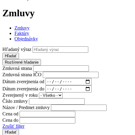
Zmluvy
Zmluvy
Faktúry
Objednávky
Hľadaný výraz
Hľadať
Rozšírené hľadanie
Zmluvná strana
Zmluvná strana IČO
Dátum zverejnenia od
Dátum zverejnenia do
Zverejnený v roku
Číslo zmluvy
Názov / Predmet zmluvy
Cena od
Cena do
Zrušiť filter