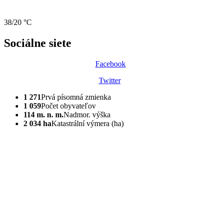
38/20 °C
Sociálne siete
Facebook
Twitter
1 271
Prvá písomná zmienka
1 059
Počet obyvateľov
114 m. n. m.
Nadmor. výška
2 034 ha
Katastrální výmera (ha)