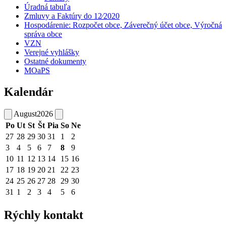
Úradná tabuľa
Zmluvy a Faktúry do 12⁄2020
Hospodárenie: Rozpočet obce, Záverečný účet obce, Výročná
správa obce
VZN
Verejné vyhlášky
Ostatné dokumenty
MOaPS
Kalendár
August
2026
Po
Ut
St
Št
Pia
So
Ne
27
28
29
30
31
1
2
3
4
5
6
7
8
9
10
11
12
13
14
15
16
17
18
19
20
21
22
23
24
25
26
27
28
29
30
31
1
2
3
4
5
6
Rýchly kontakt