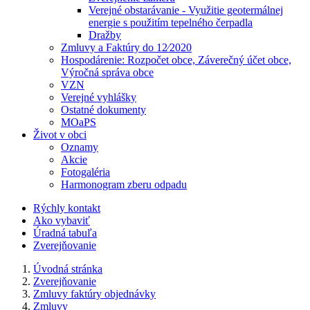
Verejné obstarávanie - Využitie geotermálnej
energie s použitím tepelného čerpadla
Dražby
Zmluvy a Faktúry do 12⁄2020
Hospodárenie: Rozpočet obce, Záverečný účet obce,
Výročná správa obce
VZN
Verejné vyhlášky
Ostatné dokumenty
MOaPS
Život v obci
Oznamy
Akcie
Fotogaléria
Harmonogram zberu odpadu
Rýchly kontakt
Ako vybaviť
Úradná tabuľa
Zverejňovanie
Úvodná stránka
Zverejňovanie
Zmluvy faktúry objednávky
Zmluvy