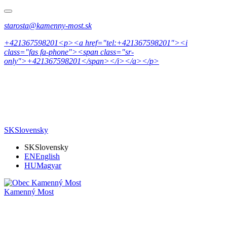
starosta@kamenny-most.sk
+421367598201<p><a href="tel:+421367598201"><i
class="fas fa-phone"><span class="sr-
only">+421367598201</span></i></a></p>
SK
Slovensky
SK
Slovensky
EN
English
HU
Magyar
Kamenný Most