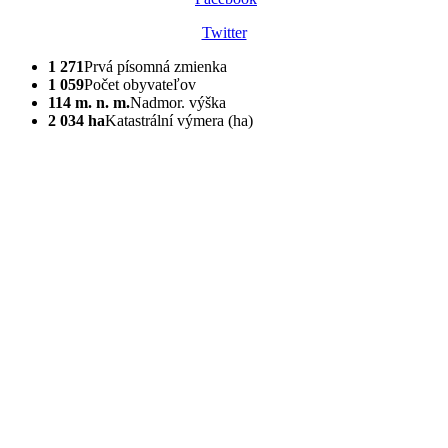
Twitter
1 271
Prvá písomná zmienka
1 059
Počet obyvateľov
114 m. n. m.
Nadmor. výška
2 034 ha
Katastrální výmera (ha)