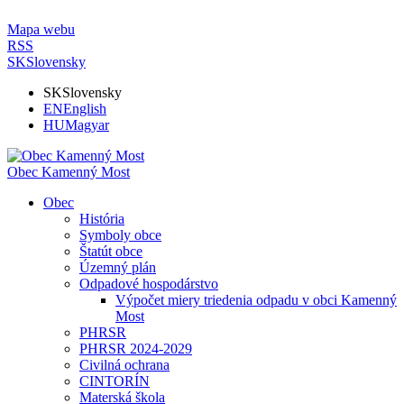
Mapa webu
RSS
SK
Slovensky
SK
Slovensky
EN
English
HU
Magyar
Obec Kamenný Most
Obec
História
Symboly obce
Štatút obce
Územný plán
Odpadové hospodárstvo
Výpočet miery triedenia odpadu v obci Kamenný
Most
PHRSR
PHRSR 2024-2029
Civilná ochrana
CINTORÍN
Materská škola