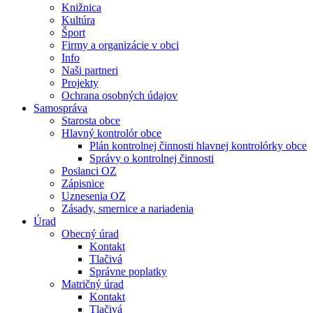
Knižnica
Kultúra
Šport
Firmy a organizácie v obci
Info
Naši partneri
Projekty
Ochrana osobných údajov
Samospráva
Starosta obce
Hlavný kontrolór obce
Plán kontrolnej činnosti hlavnej kontrolórky obce
Správy o kontrolnej činnosti
Poslanci OZ
Zápisnice
Uznesenia OZ
Zásady, smernice a nariadenia
Úrad
Obecný úrad
Kontakt
Tlačivá
Správne poplatky
Matričný úrad
Kontakt
Tlačivá