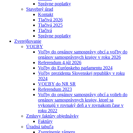
Správne poplatky
Stavebný úrad
Kontakt
Tlačivá 2026
Tlačivá 2025
Tlačivá
Správne poplatky
Zverejňovanie
VOĽBY
Voľby do orgánov samosprávy obcí a voľby do
orgánov samosprávnych krajov v roku 2026
Referendum 4.júl 2026
Voľby do Európskeho parlamentu 2024
Voľby prezidenta Slovenskej republiky v roku
2024
VOĽBY do NR SR
Referendum 2023
Voľby do orgánov samosprávy obcí a volieb do
orgánov samosprávnych krajov, ktoré sa
vykonajú v rovnaký deň a v rovnakom čase v
roku 2022
Zmluvy faktúry objednávky
Faktúry
Úradná tabuľa
Zverejnenie zámeru