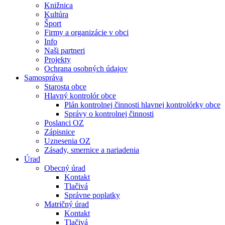
Knižnica
Kultúra
Šport
Firmy a organizácie v obci
Info
Naši partneri
Projekty
Ochrana osobných údajov
Samospráva
Starosta obce
Hlavný kontrolór obce
Plán kontrolnej činnosti hlavnej kontrolórky obce
Správy o kontrolnej činnosti
Poslanci OZ
Zápisnice
Uznesenia OZ
Zásady, smernice a nariadenia
Úrad
Obecný úrad
Kontakt
Tlačivá
Správne poplatky
Matričný úrad
Kontakt
Tlačivá