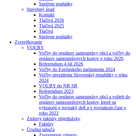
Správne poplatky
Stavebný úrad
Kontakt
Tlačivá 2026
Tlačivá 2025
Tlačivá
Správne poplatky
Zverejňovanie
VOĽBY
Voľby do orgánov samosprávy obcí a voľby do
orgánov samosprávnych krajov v roku 2026
Referendum 4.júl 2026
Voľby do Európskeho parlamentu 2024
Voľby prezidenta Slovenskej republiky v roku
2024
VOĽBY do NR SR
Referendum 2023
Voľby do orgánov samosprávy obcí a volieb do
orgánov samosprávnych krajov, ktoré sa
vykonajú v rovnaký deň a v rovnakom čase v
roku 2022
Zmluvy faktúry objednávky
Faktúry
Úradná tabuľa
Zverejnenie zámeru