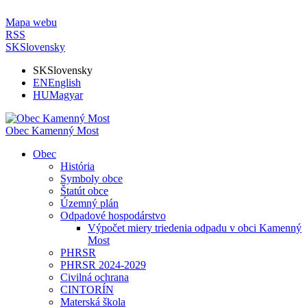
Mapa webu
RSS
SK
Slovensky
SK
Slovensky
EN
English
HU
Magyar
Obec Kamenný Most
Obec
História
Symboly obce
Štatút obce
Územný plán
Odpadové hospodárstvo
Výpočet miery triedenia odpadu v obci Kamenný
Most
PHRSR
PHRSR 2024-2029
Civilná ochrana
CINTORÍN
Materská škola