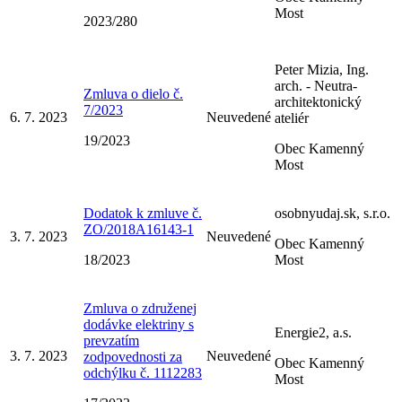
Most
2023/280
Peter Mizia, Ing.
arch. - Neutra-
Zmluva o dielo č.
architektonický
7/2023
6. 7. 2023
Neuvedené
ateliér
19/2023
Obec Kamenný
Most
Dodatok k zmluve č.
osobnyudaj.sk, s.r.o.
ZO/2018A16143-1
3. 7. 2023
Neuvedené
Obec Kamenný
18/2023
Most
Zmluva o združenej
dodávke elektriny s
Energie2, a.s.
prevzatím
3. 7. 2023
Neuvedené
zodpovednosti za
Obec Kamenný
odchýlku č. 1112283
Most