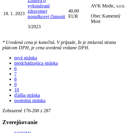
Zmluva o
vykonávaní
AVK Medic, s.r.o.
40,00
zdravotnej
18. 1. 2023
Obec Kamenný
EUR
posudkovej činnosti
Most
3/2023
* Uvedená cena je konečná. V prípade, že je zmluvná strana
platcom DPH, je cena uvedená vrátane DPH.
prvá stránka
predchádzajúca stránka
6
7
8
9
10
ďalšia stránka
posledná stránka
Zobrazené
176
-
200
z 287
Zverejňovanie