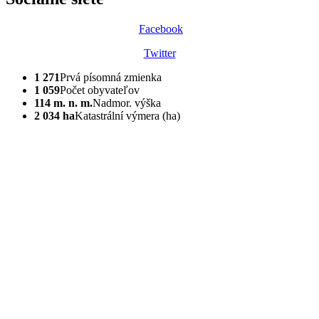
Facebook
Twitter
1 271
Prvá písomná zmienka
1 059
Počet obyvateľov
114 m. n. m.
Nadmor. výška
2 034 ha
Katastrální výmera (ha)