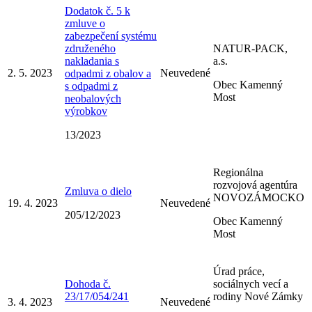
Dodatok č. 5 k
zmluve o
zabezpečení systému
združeného
NATUR-PACK,
nakladania s
a.s.
2. 5. 2023
Neuvedené
odpadmi z obalov a
Obec Kamenný
s odpadmi z
Most
neobalových
výrobkov
13/2023
Regionálna
rozvojová agentúra
Zmluva o dielo
NOVOZÁMOCKO
19. 4. 2023
Neuvedené
205/12/2023
Obec Kamenný
Most
Úrad práce,
Dohoda č.
sociálnych vecí a
23/17/054/241
rodiny Nové Zámky
3. 4. 2023
Neuvedené