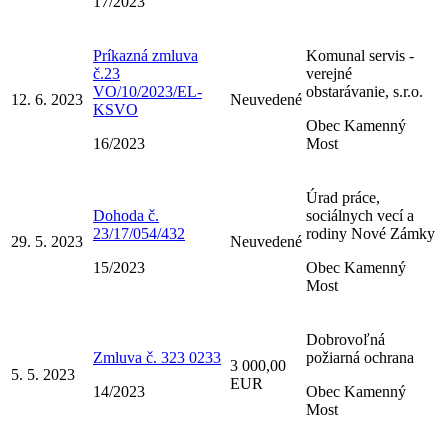
17/2023
Príkazná zmluva
Komunal servis -
č.23
verejné
VO/10/2023/EL-
obstarávanie, s.r.o.
12. 6. 2023
Neuvedené
KSVO
Obec Kamenný
16/2023
Most
Úrad práce,
Dohoda č.
sociálnych vecí a
23/17/054/432
rodiny Nové Zámky
29. 5. 2023
Neuvedené
15/2023
Obec Kamenný
Most
Dobrovoľná
Zmluva č. 323 0233
požiarná ochrana
3 000,00
5. 5. 2023
EUR
14/2023
Obec Kamenný
Most