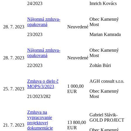
24/2023
Imrich Kovács
Nájomná zmluva-
Obec Kamenný
opakovaná
Most
28. 7. 2023
Neuvedené
23/2023
Marian Kamrada
Nájomná zmluva-
Obec Kamenný
opakovaná
Most
28. 7. 2023
Neuvedené
22/2023
Zoltán Búri
Zmluva o dielo č
AGH consult s.r.o.
1 000,00
MOPS/3/2023
25. 7. 2023
Obec Kamenný
EUR
21/2023/282
Most
Zmluva na
Gabriel Slávik-
vypracovanie
GOLD PROJECT
13 800,00
projektovej
21. 7. 2023
EUR
dokumentácie
Obec Kamenný