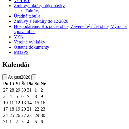
VOĽBY
Zmluvy faktúry objednávky
Faktúry
Úradná tabuľa
Zmluvy a Faktúry do 12⁄2020
Hospodárenie: Rozpočet obce, Záverečný účet obce, Výročná
správa obce
VZN
Verejné vyhlášky
Ostatné dokumenty
MOaPS
Kalendár
August
2026
Po
Ut
St
Št
Pia
So
Ne
27
28
29
30
31
1
2
3
4
5
6
7
8
9
10
11
12
13
14
15
16
17
18
19
20
21
22
23
24
25
26
27
28
29
30
31
1
2
3
4
5
6