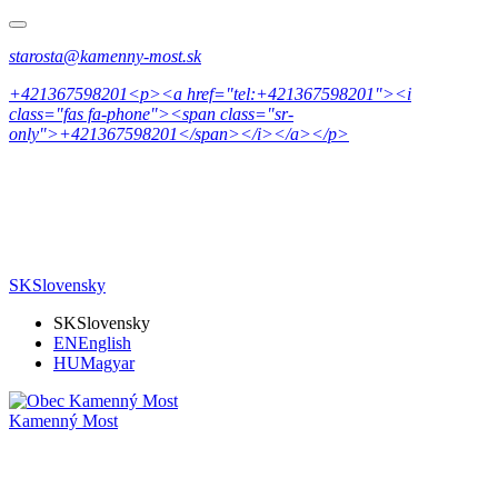
starosta@kamenny-most.sk
+421367598201<p><a href="tel:+421367598201"><i
class="fas fa-phone"><span class="sr-
only">+421367598201</span></i></a></p>
SK
Slovensky
SK
Slovensky
EN
English
HU
Magyar
Kamenný Most