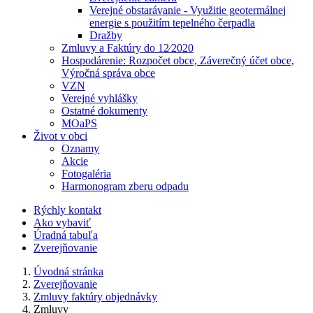
Verejné obstarávanie - Využitie geotermálnej
energie s použitím tepelného čerpadla
Dražby
Zmluvy a Faktúry do 12⁄2020
Hospodárenie: Rozpočet obce, Záverečný účet obce,
Výročná správa obce
VZN
Verejné vyhlášky
Ostatné dokumenty
MOaPS
Život v obci
Oznamy
Akcie
Fotogaléria
Harmonogram zberu odpadu
Rýchly kontakt
Ako vybaviť
Úradná tabuľa
Zverejňovanie
Úvodná stránka
Zverejňovanie
Zmluvy faktúry objednávky
Zmluvy