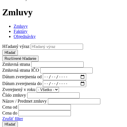
Zmluvy
Zmluvy
Faktúry
Objednávky
Hľadaný výraz
Hľadať
Rozšírené hľadanie
Zmluvná strana
Zmluvná strana IČO
Dátum zverejnenia od
Dátum zverejnenia do
Zverejnený v roku
Číslo zmluvy
Názov / Predmet zmluvy
Cena od
Cena do
Zrušiť filter