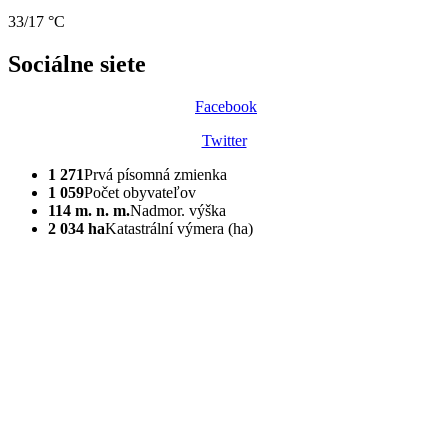
33/17 °C
Sociálne siete
Facebook
Twitter
1 271
Prvá písomná zmienka
1 059
Počet obyvateľov
114 m. n. m.
Nadmor. výška
2 034 ha
Katastrální výmera (ha)