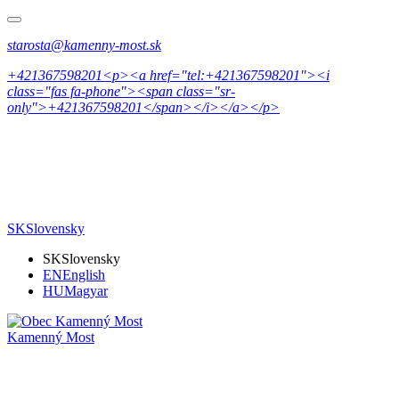
starosta@kamenny-most.sk
+421367598201<p><a href="tel:+421367598201"><i
class="fas fa-phone"><span class="sr-
only">+421367598201</span></i></a></p>
SK
Slovensky
SK
Slovensky
EN
English
HU
Magyar
Kamenný Most