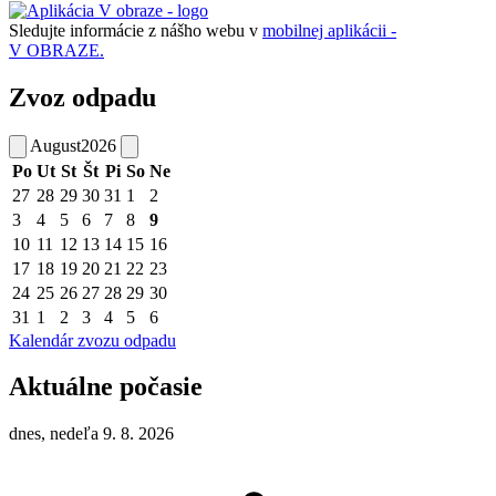
Sledujte informácie z nášho webu v
mobilnej aplikácii -
V OBRAZE.
Zvoz odpadu
August
2026
Po
Ut
St
Št
Pi
So
Ne
27
28
29
30
31
1
2
3
4
5
6
7
8
9
10
11
12
13
14
15
16
17
18
19
20
21
22
23
24
25
26
27
28
29
30
31
1
2
3
4
5
6
Kalendár zvozu odpadu
Aktuálne počasie
dnes, nedeľa 9. 8. 2026