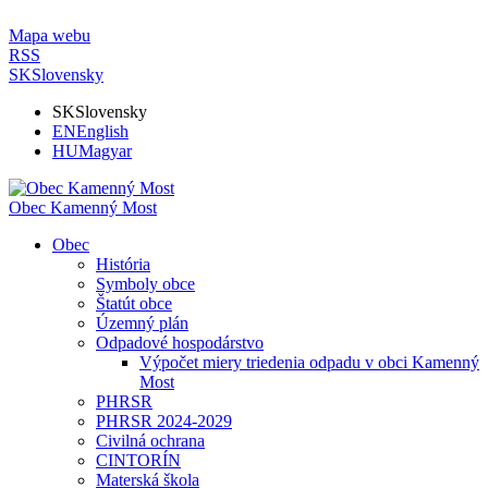
Mapa webu
RSS
SK
Slovensky
SK
Slovensky
EN
English
HU
Magyar
Obec Kamenný Most
Obec
História
Symboly obce
Štatút obce
Územný plán
Odpadové hospodárstvo
Výpočet miery triedenia odpadu v obci Kamenný
Most
PHRSR
PHRSR 2024-2029
Civilná ochrana
CINTORÍN
Materská škola