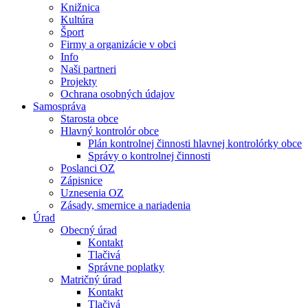
Knižnica
Kultúra
Šport
Firmy a organizácie v obci
Info
Naši partneri
Projekty
Ochrana osobných údajov
Samospráva
Starosta obce
Hlavný kontrolór obce
Plán kontrolnej činnosti hlavnej kontrolórky obce
Správy o kontrolnej činnosti
Poslanci OZ
Zápisnice
Uznesenia OZ
Zásady, smernice a nariadenia
Úrad
Obecný úrad
Kontakt
Tlačivá
Správne poplatky
Matričný úrad
Kontakt
Tlačivá