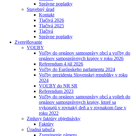
Správne poplatky
Stavebný úrad
Kontakt
Tlačivá 2026
Tlačivá 2025
Tlačivá
Správne poplatky
Zverejňovanie
VOĽBY
Voľby do orgánov samosprávy obcí a voľby do
orgánov samosprávnych krajov v roku 2026
Referendum 4.júl 2026
Voľby do Európskeho parlamentu 2024
Voľby prezidenta Slovenskej republiky v roku
2024
VOĽBY do NR SR
Referendum 2023
Voľby do orgánov samosprávy obcí a volieb do
orgánov samosprávnych krajov, ktoré sa
vykonajú v rovnaký deň a v rovnakom čase v
roku 2022
Zmluvy faktúry objednávky
Faktúry
Úradná tabuľa
Zverejnenie zámeru