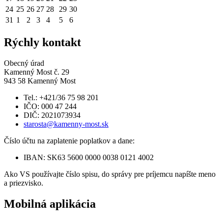
24
25
26
27
28
29
30
31
1
2
3
4
5
6
Rýchly kontakt
Obecný úrad
Kamenný Most č. 29
943 58 Kamenný Most
Tel.: +421/36 75 98 201
IČO: 000 47 244
DIČ: 2021073934
starosta@kamenny-most.sk
Číslo účtu na zaplatenie poplatkov a dane:
IBAN: SK63 5600 0000 0038 0121 4002
Ako VS používajte číslo spisu, do správy pre príjemcu napíšte meno
a priezvisko.
Mobilná aplikácia