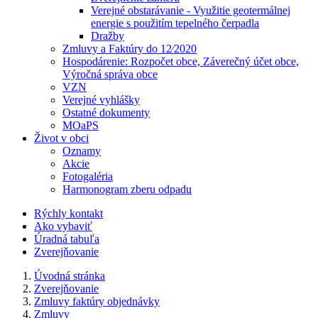
Verejné obstarávanie - Využitie geotermálnej
energie s použitím tepelného čerpadla
Dražby
Zmluvy a Faktúry do 12⁄2020
Hospodárenie: Rozpočet obce, Záverečný účet obce,
Výročná správa obce
VZN
Verejné vyhlášky
Ostatné dokumenty
MOaPS
Život v obci
Oznamy
Akcie
Fotogaléria
Harmonogram zberu odpadu
Rýchly kontakt
Ako vybaviť
Úradná tabuľa
Zverejňovanie
Úvodná stránka
Zverejňovanie
Zmluvy faktúry objednávky
Zmluvy