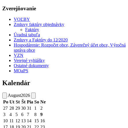
Zverejňovanie
VOĽBY
Zmluvy faktúry objednávky
Faktúry
Úradná tabuľa
Zmluvy a Faktúry do 12⁄2020
Hospodárenie: Rozpočet obce, Záverečný účet obce, Výročná
správa obce
VZN
Verejné vyhlášky
Ostatné dokumenty
MOaPS
Kalendár
August
2026
Po
Ut
St
Št
Pia
So
Ne
27
28
29
30
31
1
2
3
4
5
6
7
8
9
10
11
12
13
14
15
16
17
18
19
20
21
22
23