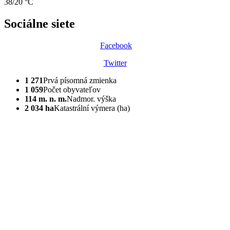
38/20 °C
Sociálne siete
Facebook
Twitter
1 271
Prvá písomná zmienka
1 059
Počet obyvateľov
114 m. n. m.
Nadmor. výška
2 034 ha
Katastrální výmera (ha)