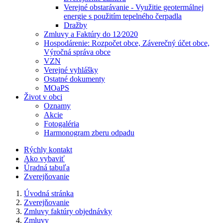
Verejné obstarávanie - Využitie geotermálnej
energie s použitím tepelného čerpadla
Dražby
Zmluvy a Faktúry do 12⁄2020
Hospodárenie: Rozpočet obce, Záverečný účet obce,
Výročná správa obce
VZN
Verejné vyhlášky
Ostatné dokumenty
MOaPS
Život v obci
Oznamy
Akcie
Fotogaléria
Harmonogram zberu odpadu
Rýchly kontakt
Ako vybaviť
Úradná tabuľa
Zverejňovanie
Úvodná stránka
Zverejňovanie
Zmluvy faktúry objednávky
Zmluvy