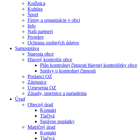
Knižnica
Kultúra
Šport
Firmy a organizácie v obci
Info
Naši partneri
Projekty
Ochrana osobných údajov
Samospráva
Starosta obce
Hlavný kontrolór obce
Plán kontrolnej činnosti hlavnej kontrolórky obce
Správy o kontrolnej činnosti
Poslanci OZ
Zápisnice
Uznesenia OZ
Zásady, smernice a nariadenia
Úrad
Obecný úrad
Kontakt
Tlačivá
Správne poplatky
Matričný úrad
Kontakt
Tlačivá