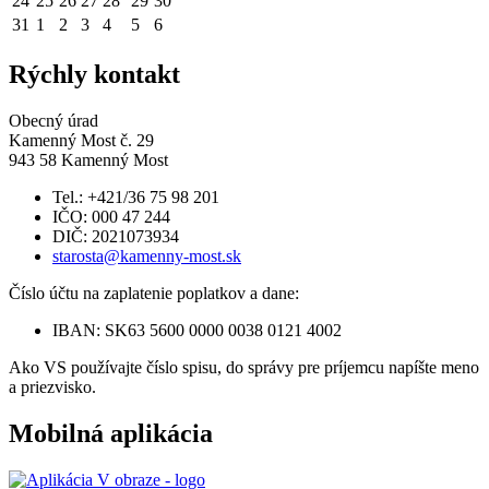
24
25
26
27
28
29
30
31
1
2
3
4
5
6
Rýchly kontakt
Obecný úrad
Kamenný Most č. 29
943 58 Kamenný Most
Tel.: +421/36 75 98 201
IČO: 000 47 244
DIČ: 2021073934
starosta@kamenny-most.sk
Číslo účtu na zaplatenie poplatkov a dane:
IBAN: SK63 5600 0000 0038 0121 4002
Ako VS používajte číslo spisu, do správy pre príjemcu napíšte meno
a priezvisko.
Mobilná aplikácia