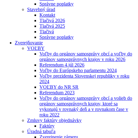
Správne poplatky
Stavebný úrad
Kontakt
Tlačivá 2026
Tlačivá 2025
Tlačivá
Správne poplatky
Zverejňovanie
VOĽBY
Voľby do orgánov samosprávy obcí a voľby do
orgánov samosprávnych krajov v roku 2026
Referendum 4.júl 2026
Voľby do Európskeho parlamentu 2024
Voľby prezidenta Slovenskej republiky v roku
2024
VOĽBY do NR SR
Referendum 2023
Voľby do orgánov samosprávy obcí a volieb do
orgánov samosprávnych krajov, ktoré sa
vykonajú v rovnaký deň a v rovnakom čase v
roku 2022
Zmluvy faktúry objednávky
Faktúry
Úradná tabuľa
Zverejnenie zámeru