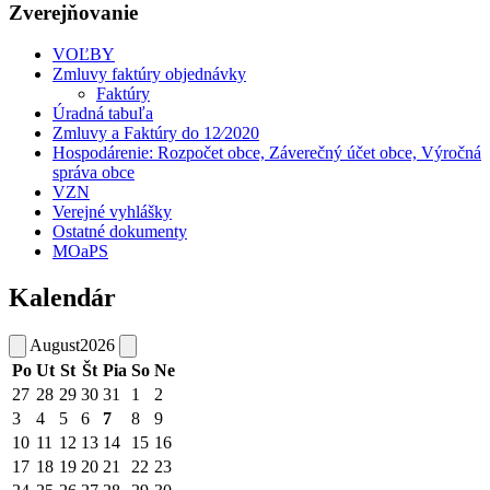
Zverejňovanie
VOĽBY
Zmluvy faktúry objednávky
Faktúry
Úradná tabuľa
Zmluvy a Faktúry do 12⁄2020
Hospodárenie: Rozpočet obce, Záverečný účet obce, Výročná
správa obce
VZN
Verejné vyhlášky
Ostatné dokumenty
MOaPS
Kalendár
August
2026
Po
Ut
St
Št
Pia
So
Ne
27
28
29
30
31
1
2
3
4
5
6
7
8
9
10
11
12
13
14
15
16
17
18
19
20
21
22
23