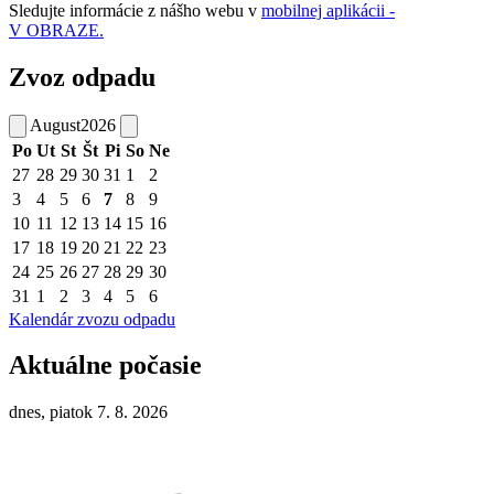
Sledujte informácie z nášho webu v
mobilnej aplikácii -
V OBRAZE.
Zvoz odpadu
August
2026
Po
Ut
St
Št
Pi
So
Ne
27
28
29
30
31
1
2
3
4
5
6
7
8
9
10
11
12
13
14
15
16
17
18
19
20
21
22
23
24
25
26
27
28
29
30
31
1
2
3
4
5
6
Kalendár zvozu odpadu
Aktuálne počasie
dnes, piatok 7. 8. 2026