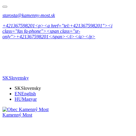
starosta@kamenny-most.sk
+421367598201<p><a href="tel:+421367598201"><i
class="fas fa-phone"><span class="sr-
only">+421367598201</span></i></a></p>
SK
Slovensky
SK
Slovensky
EN
English
HU
Magyar
Kamenný Most