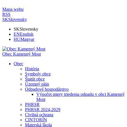
Mapa webu
RSS
SK
Slovensky
SK
Slovensky
EN
English
HU
Magyar
Obec Kamenný Most
Obec
História
Symboly obce
Štatút obce
Územný plán
Odpadové hospodárstvo
Výpočet miery triedenia odpadu v obci Kamenný
Most
PHRSR
PHRSR 2024-2029
Civilná ochrana
CINTORÍN
Materská škola