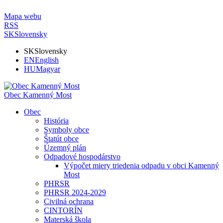
Mapa webu
RSS
SK
Slovensky
SK
Slovensky
EN
English
HU
Magyar
Obec Kamenný Most
Obec
História
Symboly obce
Štatút obce
Územný plán
Odpadové hospodárstvo
Výpočet miery triedenia odpadu v obci Kamenný
Most
PHRSR
PHRSR 2024-2029
Civilná ochrana
CINTORÍN
Materská škola