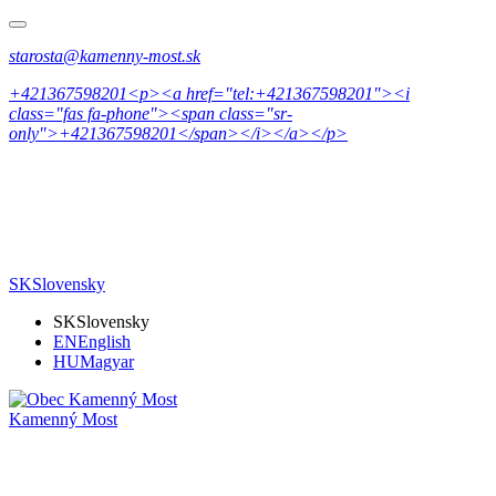
starosta@kamenny-most.sk
+421367598201<p><a href="tel:+421367598201"><i
class="fas fa-phone"><span class="sr-
only">+421367598201</span></i></a></p>
SK
Slovensky
SK
Slovensky
EN
English
HU
Magyar
Kamenný Most