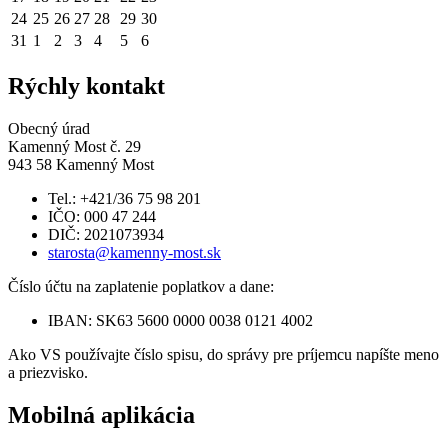
24
25
26
27
28
29
30
31
1
2
3
4
5
6
Rýchly kontakt
Obecný úrad
Kamenný Most č. 29
943 58 Kamenný Most
Tel.: +421/36 75 98 201
IČO: 000 47 244
DIČ: 2021073934
starosta@kamenny-most.sk
Číslo účtu na zaplatenie poplatkov a dane:
IBAN: SK63 5600 0000 0038 0121 4002
Ako VS používajte číslo spisu, do správy pre príjemcu napíšte meno
a priezvisko.
Mobilná aplikácia