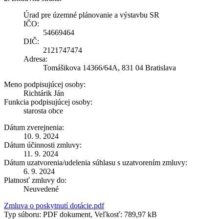
Úrad pre územné plánovanie a výstavbu SR
IČO:
54669464
DIČ:
2121747474
Adresa:
Tomášikova 14366/64A, 831 04 Bratislava
Meno podpisujúcej osoby:
Richtárik Ján
Funkcia podpisujúcej osoby:
starosta obce
Dátum zverejnenia:
10. 9. 2024
Dátum účinnosti zmluvy:
11. 9. 2024
Dátum uzatvorenia/udelenia súhlasu s uzatvorením zmluvy:
6. 9. 2024
Platnosť zmluvy do:
Neuvedené
Zmluva o poskytnutí dotácie.pdf
Typ súboru: PDF dokument, Veľkosť: 789,97 kB