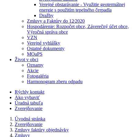
Verejné obstarávanie - Využitie geotermálnej
energie s použitím tepelného čerpadla
Dražby
Zmluvy a Faktúry do 12⁄2020
Hospodárenie: Rozpočet obce, Záverečný účet obce,
Výročná správa obce
VZN
Verejné vyhlášky
Ostatné dokumenty
MOaPS
Život v obci
Oznamy
Akcie
Fotogaléria
Harmonogram zberu odpadu
Rýchly kontakt
Ako vybaviť
Úradná tabuľa
Zverejňovanie
Úvodná stránka
Zverejňovanie
Zmluvy faktúry objednávky
Zmluvy