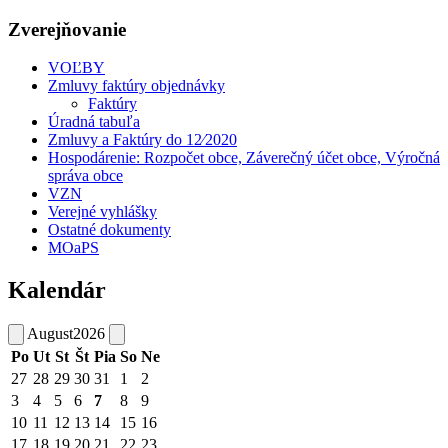
Zverejňovanie
VOĽBY
Zmluvy faktúry objednávky
Faktúry
Úradná tabuľa
Zmluvy a Faktúry do 12⁄2020
Hospodárenie: Rozpočet obce, Záverečný účet obce, Výročná
správa obce
VZN
Verejné vyhlášky
Ostatné dokumenty
MOaPS
Kalendár
August
2026
Po
Ut
St
Št
Pia
So
Ne
27
28
29
30
31
1
2
3
4
5
6
7
8
9
10
11
12
13
14
15
16
17
18
19
20
21
22
23