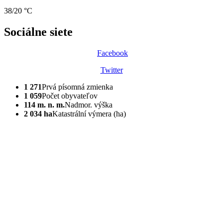
38/20 °C
Sociálne siete
Facebook
Twitter
1 271
Prvá písomná zmienka
1 059
Počet obyvateľov
114 m. n. m.
Nadmor. výška
2 034 ha
Katastrální výmera (ha)