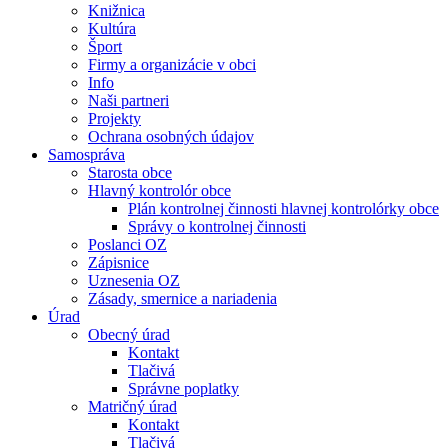
Knižnica
Kultúra
Šport
Firmy a organizácie v obci
Info
Naši partneri
Projekty
Ochrana osobných údajov
Samospráva
Starosta obce
Hlavný kontrolór obce
Plán kontrolnej činnosti hlavnej kontrolórky obce
Správy o kontrolnej činnosti
Poslanci OZ
Zápisnice
Uznesenia OZ
Zásady, smernice a nariadenia
Úrad
Obecný úrad
Kontakt
Tlačivá
Správne poplatky
Matričný úrad
Kontakt
Tlačivá