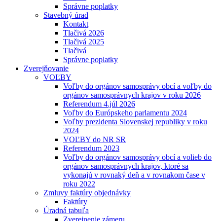
Správne poplatky
Stavebný úrad
Kontakt
Tlačivá 2026
Tlačivá 2025
Tlačivá
Správne poplatky
Zverejňovanie
VOĽBY
Voľby do orgánov samosprávy obcí a voľby do
orgánov samosprávnych krajov v roku 2026
Referendum 4.júl 2026
Voľby do Európskeho parlamentu 2024
Voľby prezidenta Slovenskej republiky v roku
2024
VOĽBY do NR SR
Referendum 2023
Voľby do orgánov samosprávy obcí a volieb do
orgánov samosprávnych krajov, ktoré sa
vykonajú v rovnaký deň a v rovnakom čase v
roku 2022
Zmluvy faktúry objednávky
Faktúry
Úradná tabuľa
Zverejnenie zámeru