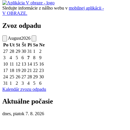
Sledujte informácie z nášho webu v
mobilnej aplikácii -
V OBRAZE.
Zvoz odpadu
August
2026
Po
Ut
St
Št
Pi
So
Ne
27
28
29
30
31
1
2
3
4
5
6
7
8
9
10
11
12
13
14
15
16
17
18
19
20
21
22
23
24
25
26
27
28
29
30
31
1
2
3
4
5
6
Kalendár zvozu odpadu
Aktuálne počasie
dnes, piatok 7. 8. 2026