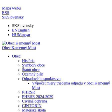
Mapa webu
RSS
SK
Slovensky
SK
Slovensky
EN
English
HU
Magyar
Obec Kamenný Most
Obec
História
Symboly obce
Štatút obce
Územný plán
Odpadové hospodárstvo
Výpočet miery triedenia odpadu v obci Kamenný
Most
PHRSR
PHRSR 2024-2029
Civilná ochrana
CINTORÍN
Materská škola