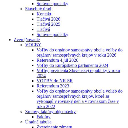
Správne poplatky
Stavebný úrad
Kontakt
Tlačivá 2026
Tlačivá 2025
Tlačivá
Správne poplatky
Zverejňovanie
VOĽBY
Voľby do orgánov samosprávy obcí a voľby do
orgánov samosprávnych krajov v roku 2026
Referendum 4.júl 2026
Voľby do Európskeho parlamentu 2024
Voľby prezidenta Slovenskej republiky v roku
2024
VOĽBY do NR SR
Referendum 2023
Voľby do orgánov samosprávy obcí a volieb do
orgánov samosprávnych krajov, ktoré sa
vykonajú v rovnaký deň a v rovnakom čase v
roku 2022
Zmluvy faktúry objednávky
Faktúry
Úradná tabuľa
Zverejnenie zámeru