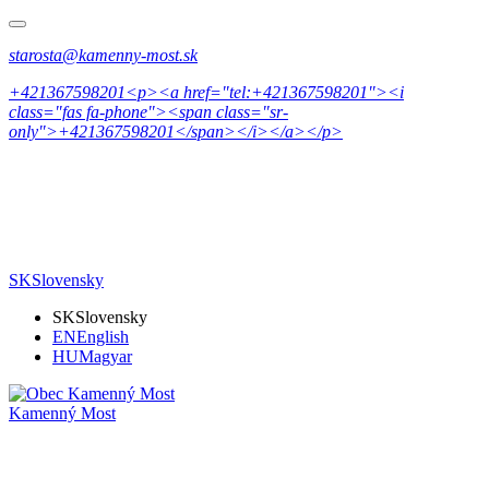
starosta@kamenny-most.sk
+421367598201<p><a href="tel:+421367598201"><i
class="fas fa-phone"><span class="sr-
only">+421367598201</span></i></a></p>
SK
Slovensky
SK
Slovensky
EN
English
HU
Magyar
Kamenný Most