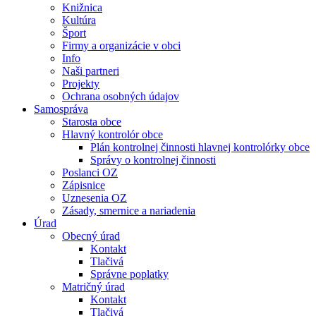
Knižnica
Kultúra
Šport
Firmy a organizácie v obci
Info
Naši partneri
Projekty
Ochrana osobných údajov
Samospráva
Starosta obce
Hlavný kontrolór obce
Plán kontrolnej činnosti hlavnej kontrolórky obce
Správy o kontrolnej činnosti
Poslanci OZ
Zápisnice
Uznesenia OZ
Zásady, smernice a nariadenia
Úrad
Obecný úrad
Kontakt
Tlačivá
Správne poplatky
Matričný úrad
Kontakt
Tlačivá