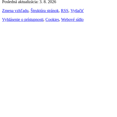
Posledná aktualizácia: 3. 8. 2026
Zmena vzhľadu
,
Štruktúra stránok
,
RSS
,
Vytlačiť
Vyhlásenie o prístupnosti
,
Cookies
,
Webové sídlo