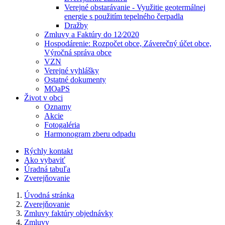
Verejné obstarávanie - Využitie geotermálnej
energie s použitím tepelného čerpadla
Dražby
Zmluvy a Faktúry do 12⁄2020
Hospodárenie: Rozpočet obce, Záverečný účet obce,
Výročná správa obce
VZN
Verejné vyhlášky
Ostatné dokumenty
MOaPS
Život v obci
Oznamy
Akcie
Fotogaléria
Harmonogram zberu odpadu
Rýchly kontakt
Ako vybaviť
Úradná tabuľa
Zverejňovanie
Úvodná stránka
Zverejňovanie
Zmluvy faktúry objednávky
Zmluvy