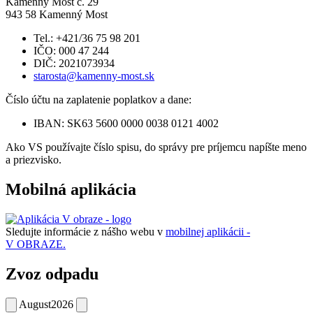
Kamenný Most č. 29
943 58 Kamenný Most
Tel.: +421/36 75 98 201
IČO: 000 47 244
DIČ: 2021073934
starosta@kamenny-most.sk
Číslo účtu na zaplatenie poplatkov a dane:
IBAN: SK63 5600 0000 0038 0121 4002
Ako VS používajte číslo spisu, do správy pre príjemcu napíšte meno
a priezvisko.
Mobilná aplikácia
Sledujte informácie z nášho webu v
mobilnej aplikácii -
V OBRAZE.
Zvoz odpadu
August
2026