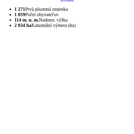
1 271
Prvá písomná zmienka
1 059
Počet obyvateľov
114 m. n. m.
Nadmor. výška
2 034 ha
Katastrální výmera (ha)