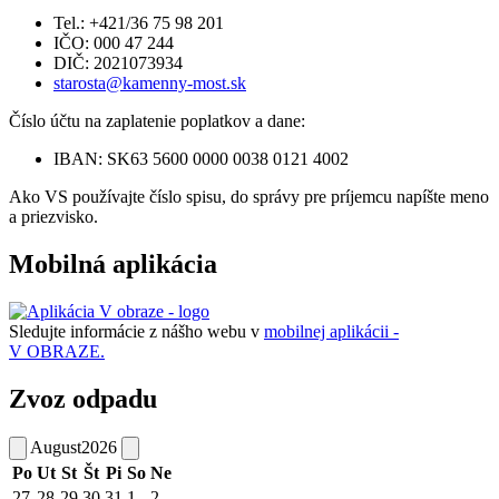
Tel.: +421/36 75 98 201
IČO: 000 47 244
DIČ: 2021073934
starosta@kamenny-most.sk
Číslo účtu na zaplatenie poplatkov a dane:
IBAN: SK63 5600 0000 0038 0121 4002
Ako VS používajte číslo spisu, do správy pre príjemcu napíšte meno
a priezvisko.
Mobilná aplikácia
Sledujte informácie z nášho webu v
mobilnej aplikácii -
V OBRAZE.
Zvoz odpadu
August
2026
Po
Ut
St
Št
Pi
So
Ne
27
28
29
30
31
1
2