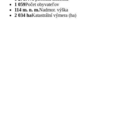
1 059
Počet obyvateľov
114 m. n. m.
Nadmor. výška
2 034 ha
Katastrální výmera (ha)