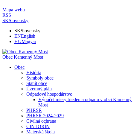
Mapa webu
RSS
SK
Slovensky
SK
Slovensky
EN
English
HU
Magyar
Obec Kamenný Most
Obec
História
Symboly obce
Štatút obce
Územný plán
Odpadové hospodárstvo
Výpočet miery triedenia odpadu v obci Kamenný
Most
PHRSR
PHRSR 2024-2029
Civilná ochrana
CINTORÍN
Materská škola