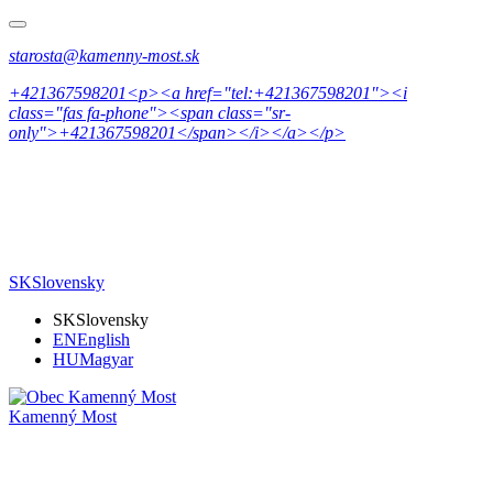
starosta@kamenny-most.sk
+421367598201<p><a href="tel:+421367598201"><i
class="fas fa-phone"><span class="sr-
only">+421367598201</span></i></a></p>
SK
Slovensky
SK
Slovensky
EN
English
HU
Magyar
Kamenný Most