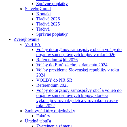
Správne poplatky
Stavebný úrad
Kontakt
Tlačivá 2026
Tlačivá 2025
Tlačivá
Správne poplatky
Zverejňovanie
VOĽBY
Voľby do orgánov samosprávy obcí a voľby do
orgánov samosprávnych krajov v roku 2026
Referendum 4.júl 2026
Voľby do Európskeho parlamentu 2024
Voľby prezidenta Slovenskej republiky v roku
2024
VOĽBY do NR SR
Referendum 2023
Voľby do orgánov samosprávy obcí a volieb do
orgánov samosprávnych krajov, ktoré sa
vykonajú v rovnaký deň a v rovnakom čase v
roku 2022
Zmluvy faktúry objednávky
Faktúry
Úradná tabuľa
Zverejnenie zámeru