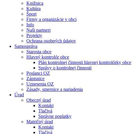
Knižnica
Kultúra
Šport
Firmy a organizácie v obci
Info
Naši partneri
Projekty
Ochrana osobných údajov
Samospráva
Starosta obce
Hlavný kontrolór obce
Plán kontrolnej činnosti hlavnej kontrolórky obce
Správy o kontrolnej činnosti
Poslanci OZ
Zápisnice
Uznesenia OZ
Zásady, smernice a nariadenia
Úrad
Obecný úrad
Kontakt
Tlačivá
Správne poplatky
Matričný úrad
Kontakt
Tlačivá