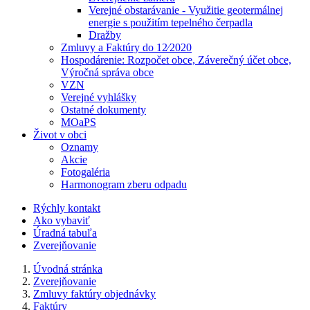
Verejné obstarávanie - Využitie geotermálnej
energie s použitím tepelného čerpadla
Dražby
Zmluvy a Faktúry do 12⁄2020
Hospodárenie: Rozpočet obce, Záverečný účet obce,
Výročná správa obce
VZN
Verejné vyhlášky
Ostatné dokumenty
MOaPS
Život v obci
Oznamy
Akcie
Fotogaléria
Harmonogram zberu odpadu
Rýchly kontakt
Ako vybaviť
Úradná tabuľa
Zverejňovanie
Úvodná stránka
Zverejňovanie
Zmluvy faktúry objednávky
Faktúry