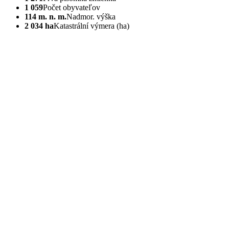
1 059
Počet obyvateľov
114 m. n. m.
Nadmor. výška
2 034 ha
Katastrální výmera (ha)