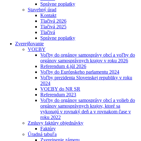
Správne poplatky
Stavebný úrad
Kontakt
Tlačivá 2026
Tlačivá 2025
Tlačivá
Správne poplatky
Zverejňovanie
VOĽBY
Voľby do orgánov samosprávy obcí a voľby do
orgánov samosprávnych krajov v roku 2026
Referendum 4.júl 2026
Voľby do Európskeho parlamentu 2024
Voľby prezidenta Slovenskej republiky v roku
2024
VOĽBY do NR SR
Referendum 2023
Voľby do orgánov samosprávy obcí a volieb do
orgánov samosprávnych krajov, ktoré sa
vykonajú v rovnaký deň a v rovnakom čase v
roku 2022
Zmluvy faktúry objednávky
Faktúry
Úradná tabuľa
Zverejnenie zámeru