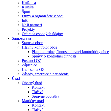
Knižnica
Kultúra
Šport
Firmy a organizácie v obci
Info
Naši partneri
Projekty
Ochrana osobných údajov
Samospráva
Starosta obce
Hlavný kontrolór obce
Plán kontrolnej činnosti hlavnej kontrolórky obce
Správy o kontrolnej činnosti
Poslanci OZ
Zápisnice
Uznesenia OZ
Zásady, smernice a nariadenia
Úrad
Obecný úrad
Kontakt
Tlačivá
Správne poplatky
Matričný úrad
Kontakt
Tlačivá