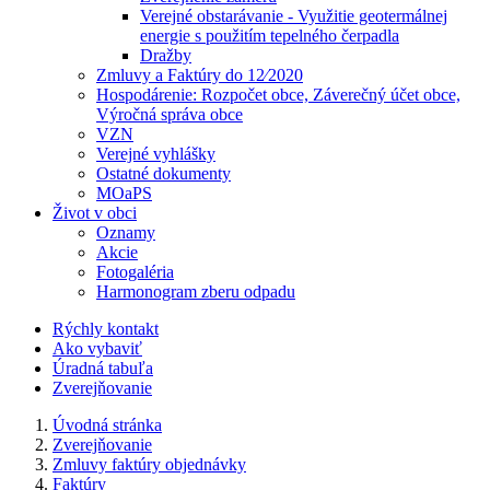
Verejné obstarávanie - Využitie geotermálnej
energie s použitím tepelného čerpadla
Dražby
Zmluvy a Faktúry do 12⁄2020
Hospodárenie: Rozpočet obce, Záverečný účet obce,
Výročná správa obce
VZN
Verejné vyhlášky
Ostatné dokumenty
MOaPS
Život v obci
Oznamy
Akcie
Fotogaléria
Harmonogram zberu odpadu
Rýchly kontakt
Ako vybaviť
Úradná tabuľa
Zverejňovanie
Úvodná stránka
Zverejňovanie
Zmluvy faktúry objednávky
Faktúry