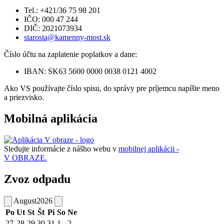
Tel.: +421/36 75 98 201
IČO: 000 47 244
DIČ: 2021073934
starosta@kamenny-most.sk
Číslo účtu na zaplatenie poplatkov a dane:
IBAN: SK63 5600 0000 0038 0121 4002
Ako VS používajte číslo spisu, do správy pre príjemcu napíšte meno
a priezvisko.
Mobilná aplikácia
Sledujte informácie z nášho webu v
mobilnej aplikácii -
V OBRAZE.
Zvoz odpadu
August
2026
Po
Ut
St
Št
Pi
So
Ne
27
28
29
30
31
1
2