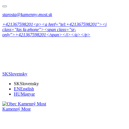
starosta@kamenny-most.sk
+421367598201<p><a href="tel:+421367598201"><i
class="fas fa-phone"><span class="sr-
only">+421367598201</span></i></a></p>
SK
Slovensky
SK
Slovensky
EN
English
HU
Magyar
Kamenný Most