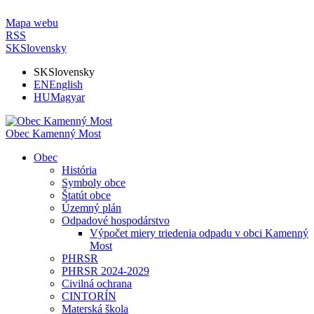
Mapa webu
RSS
SK
Slovensky
SK
Slovensky
EN
English
HU
Magyar
Obec Kamenný Most
Obec
História
Symboly obce
Štatút obce
Územný plán
Odpadové hospodárstvo
Výpočet miery triedenia odpadu v obci Kamenný
Most
PHRSR
PHRSR 2024-2029
Civilná ochrana
CINTORÍN
Materská škola