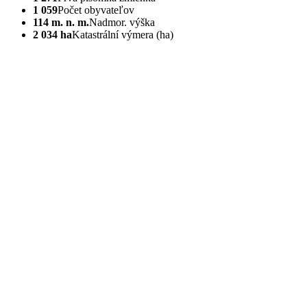
1 059
Počet obyvateľov
114 m. n. m.
Nadmor. výška
2 034 ha
Katastrální výmera (ha)