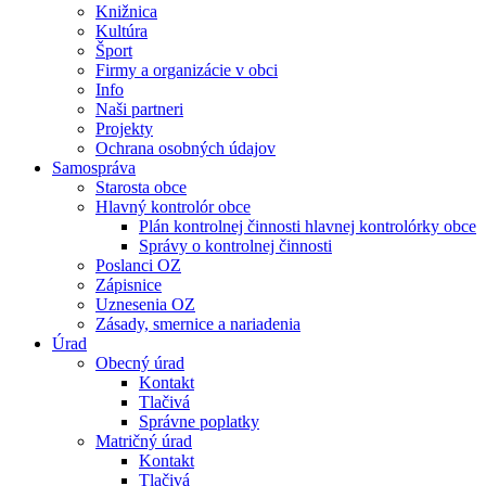
Knižnica
Kultúra
Šport
Firmy a organizácie v obci
Info
Naši partneri
Projekty
Ochrana osobných údajov
Samospráva
Starosta obce
Hlavný kontrolór obce
Plán kontrolnej činnosti hlavnej kontrolórky obce
Správy o kontrolnej činnosti
Poslanci OZ
Zápisnice
Uznesenia OZ
Zásady, smernice a nariadenia
Úrad
Obecný úrad
Kontakt
Tlačivá
Správne poplatky
Matričný úrad
Kontakt
Tlačivá