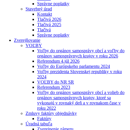
Správne poplatky
Stavebný úrad
Kontakt
Tlačivá 2026
Tlačivá 2025
Tlačivá
Správne poplatky
Zverejňovanie
VOĽBY
Voľby do orgánov samosprávy obcí a voľby do
orgánov samosprávnych krajov v roku 2026
Referendum 4.júl 2026
Voľby do Európskeho parlamentu 2024
Voľby prezidenta Slovenskej republiky v roku
2024
VOĽBY do NR SR
Referendum 2023
Voľby do orgánov samosprávy obcí a volieb do
orgánov samosprávnych krajov, ktoré sa
vykonajú v rovnaký deň a v rovnakom čase v
roku 2022
Zmluvy faktúry objednávky
Faktúry
Úradná tabuľa
Zverejnenie zámeru