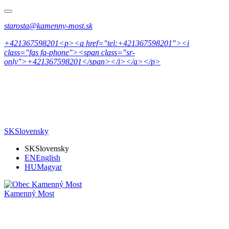
starosta@kamenny-most.sk
+421367598201<p><a href="tel:+421367598201"><i
class="fas fa-phone"><span class="sr-
only">+421367598201</span></i></a></p>
SK
Slovensky
SK
Slovensky
EN
English
HU
Magyar
Kamenný Most