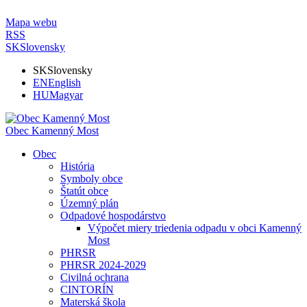
Mapa webu
RSS
SK
Slovensky
SK
Slovensky
EN
English
HU
Magyar
Obec Kamenný Most
Obec
História
Symboly obce
Štatút obce
Územný plán
Odpadové hospodárstvo
Výpočet miery triedenia odpadu v obci Kamenný
Most
PHRSR
PHRSR 2024-2029
Civilná ochrana
CINTORÍN
Materská škola