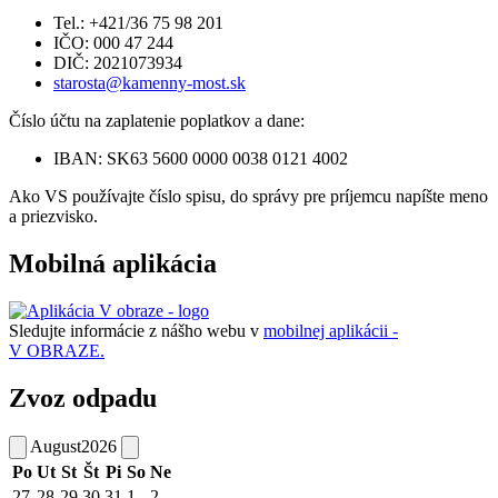
Tel.: +421/36 75 98 201
IČO: 000 47 244
DIČ: 2021073934
starosta@kamenny-most.sk
Číslo účtu na zaplatenie poplatkov a dane:
IBAN: SK63 5600 0000 0038 0121 4002
Ako VS používajte číslo spisu, do správy pre príjemcu napíšte meno
a priezvisko.
Mobilná aplikácia
Sledujte informácie z nášho webu v
mobilnej aplikácii -
V OBRAZE.
Zvoz odpadu
August
2026
Po
Ut
St
Št
Pi
So
Ne
27
28
29
30
31
1
2