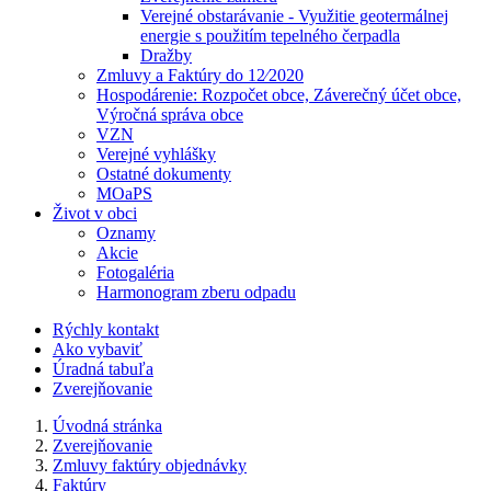
Verejné obstarávanie - Využitie geotermálnej
energie s použitím tepelného čerpadla
Dražby
Zmluvy a Faktúry do 12⁄2020
Hospodárenie: Rozpočet obce, Záverečný účet obce,
Výročná správa obce
VZN
Verejné vyhlášky
Ostatné dokumenty
MOaPS
Život v obci
Oznamy
Akcie
Fotogaléria
Harmonogram zberu odpadu
Rýchly kontakt
Ako vybaviť
Úradná tabuľa
Zverejňovanie
Úvodná stránka
Zverejňovanie
Zmluvy faktúry objednávky
Faktúry