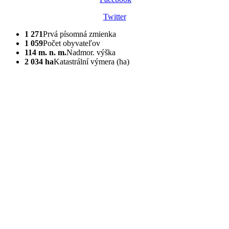
Twitter
1 271
Prvá písomná zmienka
1 059
Počet obyvateľov
114 m. n. m.
Nadmor. výška
2 034 ha
Katastrální výmera (ha)