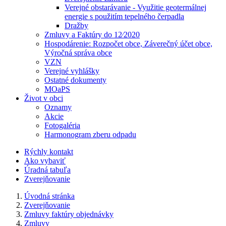
Verejné obstarávanie - Využitie geotermálnej
energie s použitím tepelného čerpadla
Dražby
Zmluvy a Faktúry do 12⁄2020
Hospodárenie: Rozpočet obce, Záverečný účet obce,
Výročná správa obce
VZN
Verejné vyhlášky
Ostatné dokumenty
MOaPS
Život v obci
Oznamy
Akcie
Fotogaléria
Harmonogram zberu odpadu
Rýchly kontakt
Ako vybaviť
Úradná tabuľa
Zverejňovanie
Úvodná stránka
Zverejňovanie
Zmluvy faktúry objednávky
Zmluvy