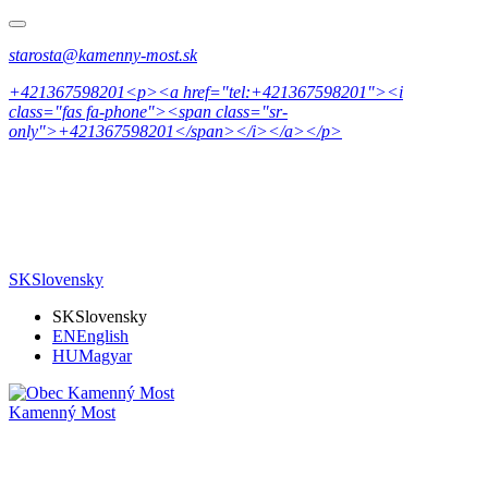
starosta@kamenny-most.sk
+421367598201<p><a href="tel:+421367598201"><i
class="fas fa-phone"><span class="sr-
only">+421367598201</span></i></a></p>
SK
Slovensky
SK
Slovensky
EN
English
HU
Magyar
Kamenný Most