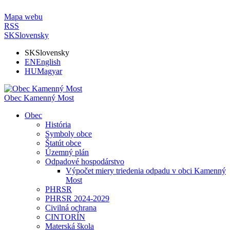
Mapa webu
RSS
SK
Slovensky
SK
Slovensky
EN
English
HU
Magyar
Obec Kamenný Most
Obec
História
Symboly obce
Štatút obce
Územný plán
Odpadové hospodárstvo
Výpočet miery triedenia odpadu v obci Kamenný
Most
PHRSR
PHRSR 2024-2029
Civilná ochrana
CINTORÍN
Materská škola