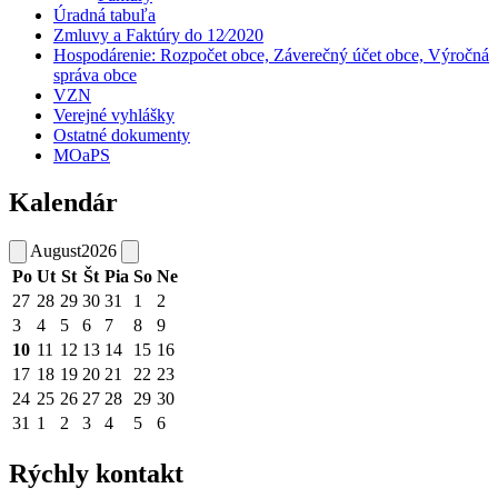
Úradná tabuľa
Zmluvy a Faktúry do 12⁄2020
Hospodárenie: Rozpočet obce, Záverečný účet obce, Výročná
správa obce
VZN
Verejné vyhlášky
Ostatné dokumenty
MOaPS
Kalendár
August
2026
Po
Ut
St
Št
Pia
So
Ne
27
28
29
30
31
1
2
3
4
5
6
7
8
9
10
11
12
13
14
15
16
17
18
19
20
21
22
23
24
25
26
27
28
29
30
31
1
2
3
4
5
6
Rýchly kontakt