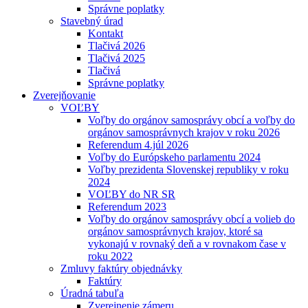
Správne poplatky
Stavebný úrad
Kontakt
Tlačivá 2026
Tlačivá 2025
Tlačivá
Správne poplatky
Zverejňovanie
VOĽBY
Voľby do orgánov samosprávy obcí a voľby do
orgánov samosprávnych krajov v roku 2026
Referendum 4.júl 2026
Voľby do Európskeho parlamentu 2024
Voľby prezidenta Slovenskej republiky v roku
2024
VOĽBY do NR SR
Referendum 2023
Voľby do orgánov samosprávy obcí a volieb do
orgánov samosprávnych krajov, ktoré sa
vykonajú v rovnaký deň a v rovnakom čase v
roku 2022
Zmluvy faktúry objednávky
Faktúry
Úradná tabuľa
Zverejnenie zámeru