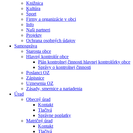
Knižnica
Kultúra
Šport
Firmy a organizácie v obci
Info
Naši partneri
Projekty
Ochrana osobných údajov
Samospráva
Starosta obce
Hlavný kontrolór obce
Plán kontrolnej činnosti hlavnej kontrolórky obce
Správy o kontrolnej činnosti
Poslanci OZ
Zápisnice
Uznesenia OZ
Zásady, smernice a nariadenia
Úrad
Obecný úrad
Kontakt
Tlačivá
Správne poplatky
Matričný úrad
Kontakt
Tlačivá