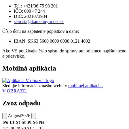
Tel.: +421/36 75 98 201
IČO: 000 47 244
DIČ: 2021073934
starosta@kamenny-most.sk
Číslo účtu na zaplatenie poplatkov a dane:
IBAN: SK63 5600 0000 0038 0121 4002
Ako VS používajte číslo spisu, do správy pre príjemcu napíšte meno
a priezvisko.
Mobilná aplikácia
Sledujte informácie z nášho webu v
mobilnej aplikácii -
V OBRAZE.
Zvoz odpadu
August
2026
Po
Ut
St
Št
Pi
So
Ne
27
28
29
30
31
1
2