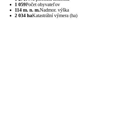
1 059
Počet obyvateľov
114 m. n. m.
Nadmor. výška
2 034 ha
Katastrální výmera (ha)