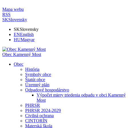
Mapa webu
RSS
SK
Slovensky
SK
Slovensky
EN
English
HU
Magyar
Obec Kamenný Most
Obec
História
Symboly obce
Štatút obce
Územný plán
Odpadové hospodárstvo
Výpočet miery triedenia odpadu v obci Kamenný
Most
PHRSR
PHRSR 2024-2029
Civilná ochrana
CINTORÍN
Materská škola