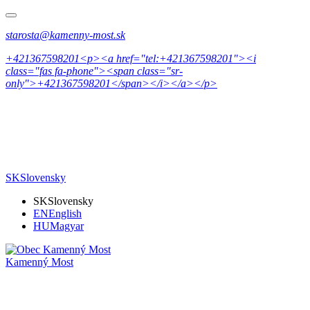
starosta@kamenny-most.sk
+421367598201<p><a href="tel:+421367598201"><i
class="fas fa-phone"><span class="sr-
only">+421367598201</span></i></a></p>
SK
Slovensky
SK
Slovensky
EN
English
HU
Magyar
Kamenný Most