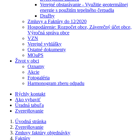
Verejné obstarávanie - Využitie geotermálnej
energie s použitím tepelného čerpadla
Dražby
Zmluvy a Faktúry do 12⁄2020
Hospodárenie: Rozpočet obce, Záverečný účet obce,
Výročná správa obce
VZN
Verejné vyhlášky
Ostatné dokumenty
MOaPS
Život v obci
Oznamy
Akcie
Fotogaléria
Harmonogram zberu odpadu
Rýchly kontakt
Ako vybaviť
Úradná tabuľa
Zverejňovanie
Úvodná stránka
Zverejňovanie
Zmluvy faktúry objednávky
Faktúry