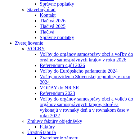
Správne poplatky
Stavebný úrad
Kontakt
Tlačivá 2026
Tlačivá 2025
Tlačivá
Správne poplatky
Zverejňovanie
VOĽBY
Voľby do orgánov samosprávy obcí a voľby do
orgánov samosprávnych krajov v roku 2026
Referendum 4.júl 2026
Voľby do Európskeho parlamentu 2024
Voľby prezidenta Slovenskej republiky v roku
2024
VOĽBY do NR SR
Referendum 2023
Voľby do orgánov samosprávy obcí a volieb do
orgánov samosprávnych krajov, ktoré sa
vykonajú v rovnaký deň a v rovnakom čase v
roku 2022
Zmluvy faktúry objednávky
Faktúry
Úradná tabuľa
Zverejnenie zámeru