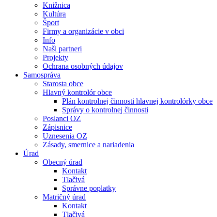
Knižnica
Kultúra
Šport
Firmy a organizácie v obci
Info
Naši partneri
Projekty
Ochrana osobných údajov
Samospráva
Starosta obce
Hlavný kontrolór obce
Plán kontrolnej činnosti hlavnej kontrolórky obce
Správy o kontrolnej činnosti
Poslanci OZ
Zápisnice
Uznesenia OZ
Zásady, smernice a nariadenia
Úrad
Obecný úrad
Kontakt
Tlačivá
Správne poplatky
Matričný úrad
Kontakt
Tlačivá