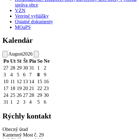
správa obce
VZN
Verejné vyhlášky
Ostatné dokumenty
MOaPS
Kalendár
August
2026
Po
Ut
St
Št
Pia
So
Ne
27
28
29
30
31
1
2
3
4
5
6
7
8
9
10
11
12
13
14
15
16
17
18
19
20
21
22
23
24
25
26
27
28
29
30
31
1
2
3
4
5
6
Rýchly kontakt
Obecný úrad
Kamenný Most č. 29