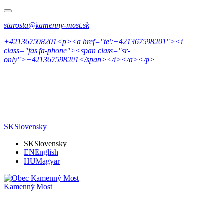
starosta@kamenny-most.sk
+421367598201<p><a href="tel:+421367598201"><i
class="fas fa-phone"><span class="sr-
only">+421367598201</span></i></a></p>
SK
Slovensky
SK
Slovensky
EN
English
HU
Magyar
Kamenný Most