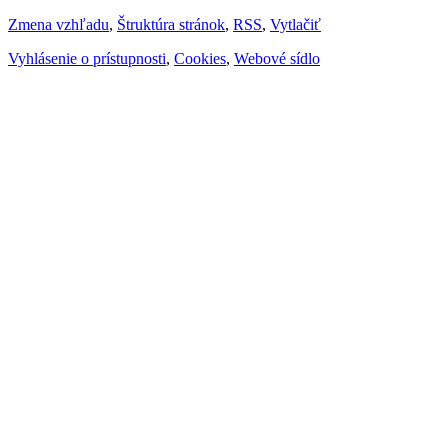
Zmena vzhľadu
,
Štruktúra stránok
,
RSS
,
Vytlačiť
Vyhlásenie o prístupnosti
,
Cookies
,
Webové sídlo