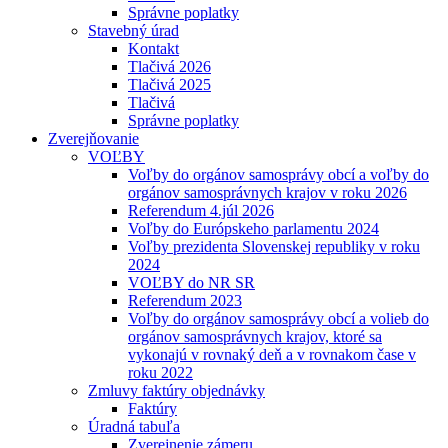
Správne poplatky
Stavebný úrad
Kontakt
Tlačivá 2026
Tlačivá 2025
Tlačivá
Správne poplatky
Zverejňovanie
VOĽBY
Voľby do orgánov samosprávy obcí a voľby do
orgánov samosprávnych krajov v roku 2026
Referendum 4.júl 2026
Voľby do Európskeho parlamentu 2024
Voľby prezidenta Slovenskej republiky v roku
2024
VOĽBY do NR SR
Referendum 2023
Voľby do orgánov samosprávy obcí a volieb do
orgánov samosprávnych krajov, ktoré sa
vykonajú v rovnaký deň a v rovnakom čase v
roku 2022
Zmluvy faktúry objednávky
Faktúry
Úradná tabuľa
Zverejnenie zámeru