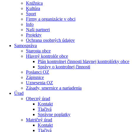
Knižnica
Kultúra
Šport
Firmy a organizácie v obci
Info
Naši partneri
Projekty
Ochrana osobných údajov
Samospráva
Starosta obce
Hlavný kontrolór obce
Plán kontrolnej činnosti hlavnej kontrolórky obce
Správy o kontrolnej činnosti
Poslanci OZ
Zápisnice
Uznesenia OZ
Zásady, smernice a nariadenia
Úrad
Obecný úrad
Kontakt
Tlačivá
Správne poplatky
Matričný úrad
Kontakt
Tlačivá