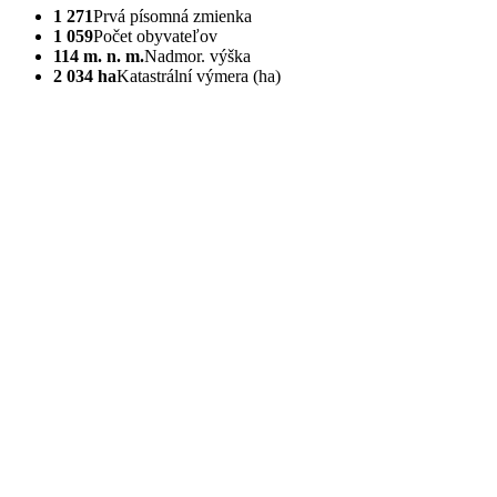
1 271
Prvá písomná zmienka
1 059
Počet obyvateľov
114 m. n. m.
Nadmor. výška
2 034 ha
Katastrální výmera (ha)