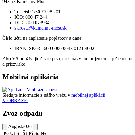
943 58 Kamenný Most
Tel.: +421/36 75 98 201
IČO: 000 47 244
DIČ: 2021073934
starosta@kamenny-most.sk
Číslo účtu na zaplatenie poplatkov a dane:
IBAN: SK63 5600 0000 0038 0121 4002
Ako VS používajte číslo spisu, do správy pre príjemcu napíšte meno
a priezvisko.
Mobilná aplikácia
Sledujte informácie z nášho webu v
mobilnej aplikácii -
V OBRAZE.
Zvoz odpadu
August
2026
Po
Ut
St
Št
Pi
So
Ne