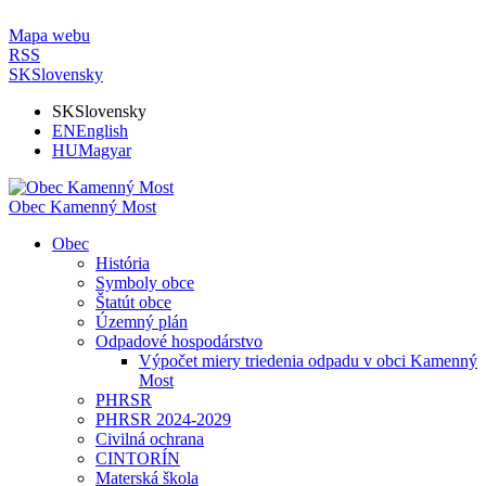
Mapa webu
RSS
SK
Slovensky
SK
Slovensky
EN
English
HU
Magyar
Obec Kamenný Most
Obec
História
Symboly obce
Štatút obce
Územný plán
Odpadové hospodárstvo
Výpočet miery triedenia odpadu v obci Kamenný
Most
PHRSR
PHRSR 2024-2029
Civilná ochrana
CINTORÍN
Materská škola