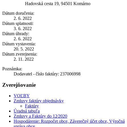
Hadovská cesta 19, 94501 Komárno
Dátum doručenia:
2. 6. 2022
Dátum splatnosti:
3. 6. 2022
Dátum úhrady:
2. 6. 2022
Dátum vystavenia:
20. 5. 2022
Dátum zverejnenia:
2. 11. 2022
Poznámka:
Dodavatel - číslo faktúry: 237006998
Zverejňovanie
VOĽBY
Zmluvy faktúry objednávky
Faktúry
Úradná tabuľa
Zmluvy a Faktúry do 12⁄2020
Hospodárenie: Rozpočet obce, Záverečný účet obce, Výročná
správa obce