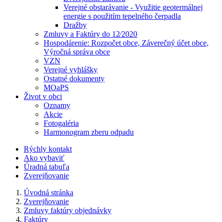
Verejné obstarávanie - Využitie geotermálnej
energie s použitím tepelného čerpadla
Dražby
Zmluvy a Faktúry do 12⁄2020
Hospodárenie: Rozpočet obce, Záverečný účet obce,
Výročná správa obce
VZN
Verejné vyhlášky
Ostatné dokumenty
MOaPS
Život v obci
Oznamy
Akcie
Fotogaléria
Harmonogram zberu odpadu
Rýchly kontakt
Ako vybaviť
Úradná tabuľa
Zverejňovanie
Úvodná stránka
Zverejňovanie
Zmluvy faktúry objednávky
Faktúry