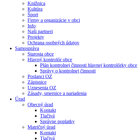
Knižnica
Kultúra
Šport
Firmy a organizácie v obci
Info
Naši partneri
Projekty
Ochrana osobných údajov
Samospráva
Starosta obce
Hlavný kontrolór obce
Plán kontrolnej činnosti hlavnej kontrolórky obce
Správy o kontrolnej činnosti
Poslanci OZ
Zápisnice
Uznesenia OZ
Zásady, smernice a nariadenia
Úrad
Obecný úrad
Kontakt
Tlačivá
Správne poplatky
Matričný úrad
Kontakt
Tlačivá