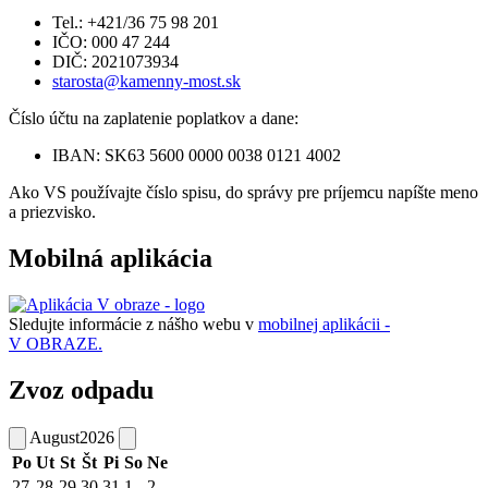
Tel.: +421/36 75 98 201
IČO: 000 47 244
DIČ: 2021073934
starosta@kamenny-most.sk
Číslo účtu na zaplatenie poplatkov a dane:
IBAN: SK63 5600 0000 0038 0121 4002
Ako VS používajte číslo spisu, do správy pre príjemcu napíšte meno
a priezvisko.
Mobilná aplikácia
Sledujte informácie z nášho webu v
mobilnej aplikácii -
V OBRAZE.
Zvoz odpadu
August
2026
Po
Ut
St
Št
Pi
So
Ne
27
28
29
30
31
1
2