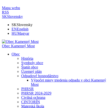
Mapa webu
RSS
SK
Slovensky
SK
Slovensky
EN
English
HU
Magyar
Obec Kamenný Most
Obec
História
Symboly obce
Štatút obce
Územný plán
Odpadové hospodárstvo
Výpočet miery triedenia odpadu v obci Kamenný
Most
PHRSR
PHRSR 2024-2029
Civilná ochrana
CINTORÍN
Materská škola