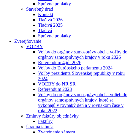
Správne poplatky
Stavebný úrad
Kontakt
Tlačivá 2026
Tlačivá 2025
Tlačivá
Správne poplatky
Zverejňovanie
VOĽBY
Voľby do orgánov samosprávy obcí a voľby do
orgánov samosprávnych krajov v roku 2026
Referendum 4.júl 2026
Voľby do Európskeho parlamentu 2024
Voľby prezidenta Slovenskej republiky v roku
2024
VOĽBY do NR SR
Referendum 2023
Voľby do orgánov samosprávy obcí a volieb do
orgánov samosprávnych krajov, ktoré sa
vykonajú v rovnaký deň a v rovnakom čase v
roku 2022
Zmluvy faktúry objednávky
Faktúry
Úradná tabuľa
Zverejnenie zámeru