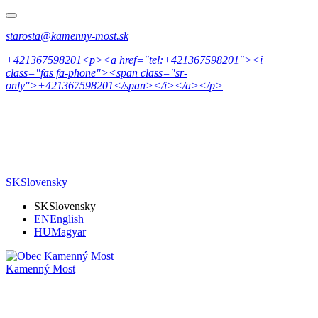
starosta@kamenny-most.sk
+421367598201<p><a href="tel:+421367598201"><i
class="fas fa-phone"><span class="sr-
only">+421367598201</span></i></a></p>
SK
Slovensky
SK
Slovensky
EN
English
HU
Magyar
Kamenný Most