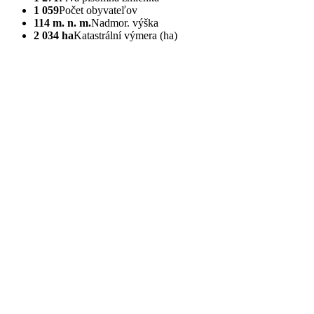
1 059
Počet obyvateľov
114 m. n. m.
Nadmor. výška
2 034 ha
Katastrální výmera (ha)