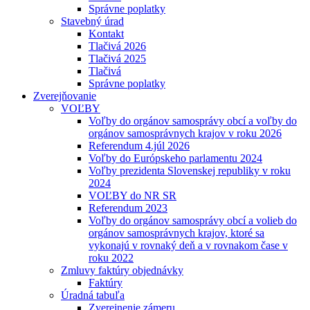
Správne poplatky
Stavebný úrad
Kontakt
Tlačivá 2026
Tlačivá 2025
Tlačivá
Správne poplatky
Zverejňovanie
VOĽBY
Voľby do orgánov samosprávy obcí a voľby do
orgánov samosprávnych krajov v roku 2026
Referendum 4.júl 2026
Voľby do Európskeho parlamentu 2024
Voľby prezidenta Slovenskej republiky v roku
2024
VOĽBY do NR SR
Referendum 2023
Voľby do orgánov samosprávy obcí a volieb do
orgánov samosprávnych krajov, ktoré sa
vykonajú v rovnaký deň a v rovnakom čase v
roku 2022
Zmluvy faktúry objednávky
Faktúry
Úradná tabuľa
Zverejnenie zámeru