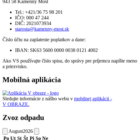
943 58 Kamenný Most
Tel.: +421/36 75 98 201
IČO: 000 47 244
DIČ: 2021073934
starosta@kamenny-most.sk
Číslo účtu na zaplatenie poplatkov a dane:
IBAN: SK63 5600 0000 0038 0121 4002
Ako VS používajte číslo spisu, do správy pre príjemcu napíšte meno
a priezvisko.
Mobilná aplikácia
Sledujte informácie z nášho webu v
mobilnej aplikácii -
V OBRAZE.
Zvoz odpadu
August
2026
Po
Ut
St
Št
Pi
So
Ne