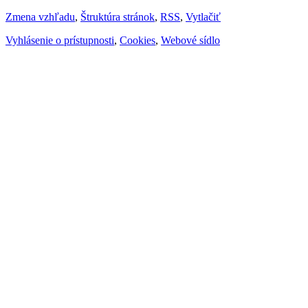
Zmena vzhľadu
,
Štruktúra stránok
,
RSS
,
Vytlačiť
Vyhlásenie o prístupnosti
,
Cookies
,
Webové sídlo