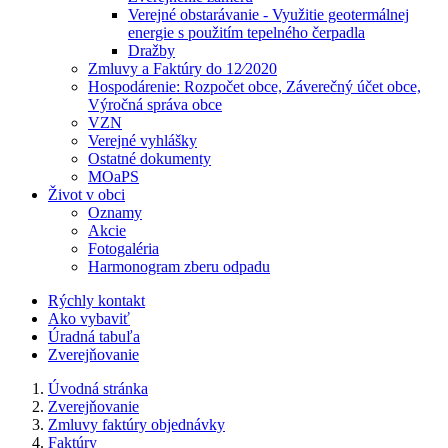
Verejné obstarávanie - Využitie geotermálnej
energie s použitím tepelného čerpadla
Dražby
Zmluvy a Faktúry do 12⁄2020
Hospodárenie: Rozpočet obce, Záverečný účet obce,
Výročná správa obce
VZN
Verejné vyhlášky
Ostatné dokumenty
MOaPS
Život v obci
Oznamy
Akcie
Fotogaléria
Harmonogram zberu odpadu
Rýchly kontakt
Ako vybaviť
Úradná tabuľa
Zverejňovanie
Úvodná stránka
Zverejňovanie
Zmluvy faktúry objednávky
Faktúry