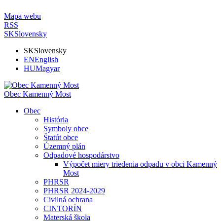
Mapa webu
RSS
SK
Slovensky
SK
Slovensky
EN
English
HU
Magyar
Obec Kamenný Most
Obec
História
Symboly obce
Štatút obce
Územný plán
Odpadové hospodárstvo
Výpočet miery triedenia odpadu v obci Kamenný
Most
PHRSR
PHRSR 2024-2029
Civilná ochrana
CINTORÍN
Materská škola