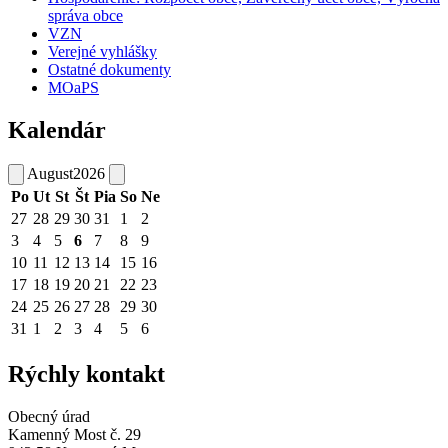
správa obce
VZN
Verejné vyhlášky
Ostatné dokumenty
MOaPS
Kalendár
August
2026
Po
Ut
St
Št
Pia
So
Ne
27
28
29
30
31
1
2
3
4
5
6
7
8
9
10
11
12
13
14
15
16
17
18
19
20
21
22
23
24
25
26
27
28
29
30
31
1
2
3
4
5
6
Rýchly kontakt
Obecný úrad
Kamenný Most č. 29