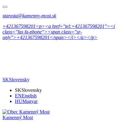
starosta@kamenny-most.sk
+421367598201<p><a href="tel:+421367598201"><i
class="fas fa-phone"><span class="sr-
only">+421367598201</span></i></a></p>
SK
Slovensky
SK
Slovensky
EN
English
HU
Magyar
Kamenný Most