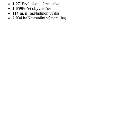
1 271
Prvá písomná zmienka
1 059
Počet obyvateľov
114 m. n. m.
Nadmor. výška
2 034 ha
Katastrální výmera (ha)