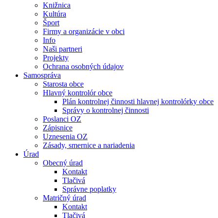
Knižnica
Kultúra
Šport
Firmy a organizácie v obci
Info
Naši partneri
Projekty
Ochrana osobných údajov
Samospráva
Starosta obce
Hlavný kontrolór obce
Plán kontrolnej činnosti hlavnej kontrolórky obce
Správy o kontrolnej činnosti
Poslanci OZ
Zápisnice
Uznesenia OZ
Zásady, smernice a nariadenia
Úrad
Obecný úrad
Kontakt
Tlačivá
Správne poplatky
Matričný úrad
Kontakt
Tlačivá