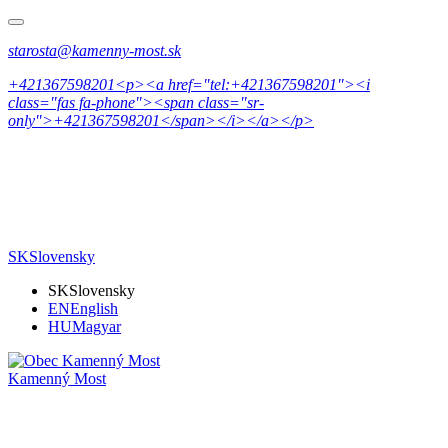
starosta@kamenny-most.sk
+421367598201<p><a href="tel:+421367598201"><i
class="fas fa-phone"><span class="sr-
only">+421367598201</span></i></a></p>
SK
Slovensky
SK
Slovensky
EN
English
HU
Magyar
Kamenný Most