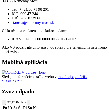
943 58 Kamenný Most
Tel.: +421/36 75 98 201
IČO: 000 47 244
DIČ: 2021073934
starosta@kamenny-most.sk
Číslo účtu na zaplatenie poplatkov a dane:
IBAN: SK63 5600 0000 0038 0121 4002
Ako VS používajte číslo spisu, do správy pre príjemcu napíšte meno
a priezvisko.
Mobilná aplikácia
Sledujte informácie z nášho webu v
mobilnej aplikácii -
V OBRAZE.
Zvoz odpadu
August
2026
Po
Ut
St
Št
Pi
So
Ne