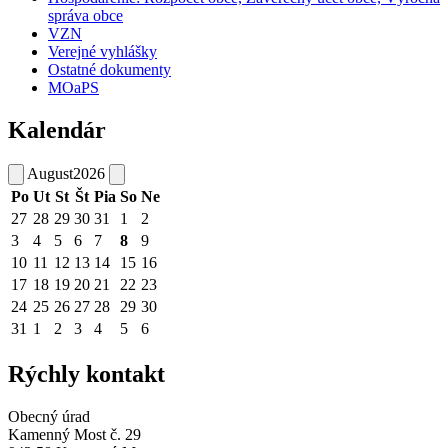
správa obce
VZN
Verejné vyhlášky
Ostatné dokumenty
MOaPS
Kalendár
August
2026
Po
Ut
St
Št
Pia
So
Ne
27
28
29
30
31
1
2
3
4
5
6
7
8
9
10
11
12
13
14
15
16
17
18
19
20
21
22
23
24
25
26
27
28
29
30
31
1
2
3
4
5
6
Rýchly kontakt
Obecný úrad
Kamenný Most č. 29