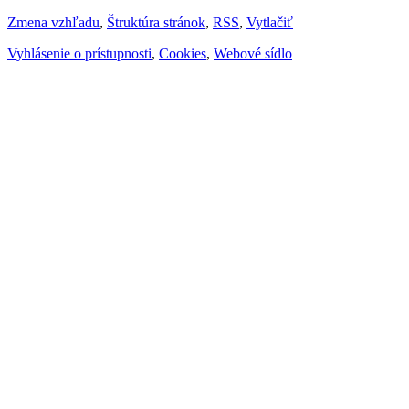
Zmena vzhľadu
,
Štruktúra stránok
,
RSS
,
Vytlačiť
Vyhlásenie o prístupnosti
,
Cookies
,
Webové sídlo