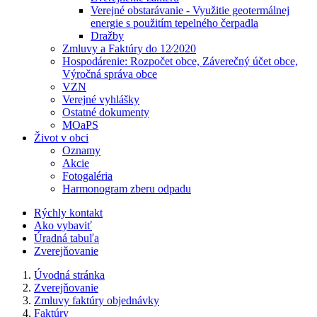
Verejné obstarávanie - Využitie geotermálnej
energie s použitím tepelného čerpadla
Dražby
Zmluvy a Faktúry do 12⁄2020
Hospodárenie: Rozpočet obce, Záverečný účet obce,
Výročná správa obce
VZN
Verejné vyhlášky
Ostatné dokumenty
MOaPS
Život v obci
Oznamy
Akcie
Fotogaléria
Harmonogram zberu odpadu
Rýchly kontakt
Ako vybaviť
Úradná tabuľa
Zverejňovanie
Úvodná stránka
Zverejňovanie
Zmluvy faktúry objednávky
Faktúry