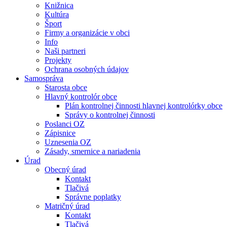
Knižnica
Kultúra
Šport
Firmy a organizácie v obci
Info
Naši partneri
Projekty
Ochrana osobných údajov
Samospráva
Starosta obce
Hlavný kontrolór obce
Plán kontrolnej činnosti hlavnej kontrolórky obce
Správy o kontrolnej činnosti
Poslanci OZ
Zápisnice
Uznesenia OZ
Zásady, smernice a nariadenia
Úrad
Obecný úrad
Kontakt
Tlačivá
Správne poplatky
Matričný úrad
Kontakt
Tlačivá