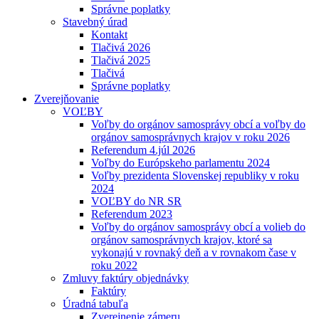
Správne poplatky
Stavebný úrad
Kontakt
Tlačivá 2026
Tlačivá 2025
Tlačivá
Správne poplatky
Zverejňovanie
VOĽBY
Voľby do orgánov samosprávy obcí a voľby do
orgánov samosprávnych krajov v roku 2026
Referendum 4.júl 2026
Voľby do Európskeho parlamentu 2024
Voľby prezidenta Slovenskej republiky v roku
2024
VOĽBY do NR SR
Referendum 2023
Voľby do orgánov samosprávy obcí a volieb do
orgánov samosprávnych krajov, ktoré sa
vykonajú v rovnaký deň a v rovnakom čase v
roku 2022
Zmluvy faktúry objednávky
Faktúry
Úradná tabuľa
Zverejnenie zámeru