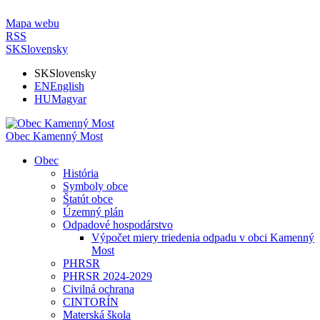
Mapa webu
RSS
SK
Slovensky
SK
Slovensky
EN
English
HU
Magyar
Obec Kamenný Most
Obec
História
Symboly obce
Štatút obce
Územný plán
Odpadové hospodárstvo
Výpočet miery triedenia odpadu v obci Kamenný
Most
PHRSR
PHRSR 2024-2029
Civilná ochrana
CINTORÍN
Materská škola