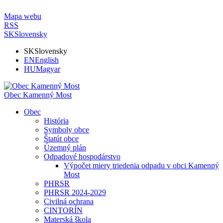
Mapa webu
RSS
SK
Slovensky
SK
Slovensky
EN
English
HU
Magyar
Obec Kamenný Most
Obec
História
Symboly obce
Štatút obce
Územný plán
Odpadové hospodárstvo
Výpočet miery triedenia odpadu v obci Kamenný
Most
PHRSR
PHRSR 2024-2029
Civilná ochrana
CINTORÍN
Materská škola