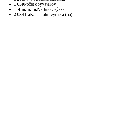
1 059
Počet obyvateľov
114 m. n. m.
Nadmor. výška
2 034 ha
Katastrální výmera (ha)