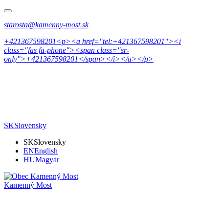
starosta@kamenny-most.sk
+421367598201<p><a href="tel:+421367598201"><i
class="fas fa-phone"><span class="sr-
only">+421367598201</span></i></a></p>
SK
Slovensky
SK
Slovensky
EN
English
HU
Magyar
Kamenný Most