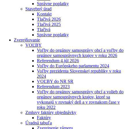
Správne poplatky
Stavebný úrad
Kontakt
Tlačivá 2026
Tlačivá 2025
Tlačivá
Správne poplatky
Zverejňovanie
VOĽBY
Voľby do orgánov samosprávy obcí a voľby do
orgánov samosprávnych krajov v roku 2026
Referendum 4.júl 2026
Voľby do Európskeho parlamentu 2024
Voľby prezidenta Slovenskej republiky v roku
2024
VOĽBY do NR SR
Referendum 2023
Voľby do orgánov samosprávy obcí a volieb do
orgánov samosprávnych krajov, ktoré sa
vykonajú v rovnaký deň a v rovnakom čase v
roku 2022
Zmluvy faktúry objednávky
Faktúry
Úradná tabuľa
Zverejnenie zámeru