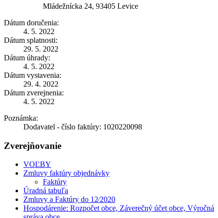
Mládežnícka 24, 93405 Levice
Dátum doručenia:
4. 5. 2022
Dátum splatnosti:
29. 5. 2022
Dátum úhrady:
4. 5. 2022
Dátum vystavenia:
29. 4. 2022
Dátum zverejnenia:
4. 5. 2022
Poznámka:
Dodavatel - číslo faktúry: 1020220098
Zverejňovanie
VOĽBY
Zmluvy faktúry objednávky
Faktúry
Úradná tabuľa
Zmluvy a Faktúry do 12⁄2020
Hospodárenie: Rozpočet obce, Záverečný účet obce, Výročná
správa obce