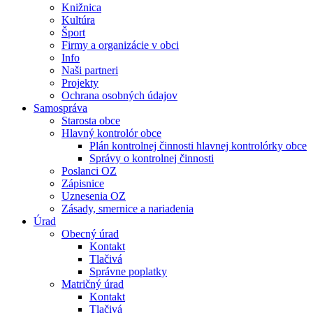
Knižnica
Kultúra
Šport
Firmy a organizácie v obci
Info
Naši partneri
Projekty
Ochrana osobných údajov
Samospráva
Starosta obce
Hlavný kontrolór obce
Plán kontrolnej činnosti hlavnej kontrolórky obce
Správy o kontrolnej činnosti
Poslanci OZ
Zápisnice
Uznesenia OZ
Zásady, smernice a nariadenia
Úrad
Obecný úrad
Kontakt
Tlačivá
Správne poplatky
Matričný úrad
Kontakt
Tlačivá