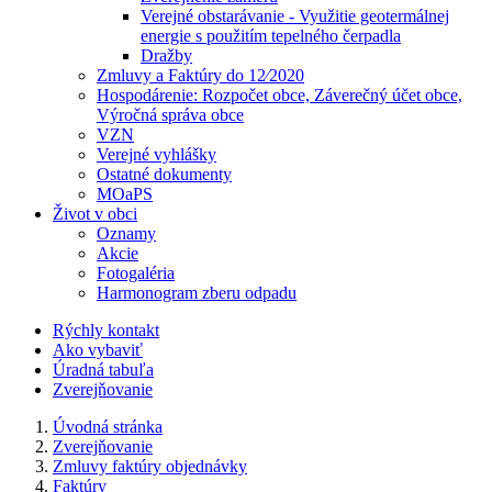
Verejné obstarávanie - Využitie geotermálnej
energie s použitím tepelného čerpadla
Dražby
Zmluvy a Faktúry do 12⁄2020
Hospodárenie: Rozpočet obce, Záverečný účet obce,
Výročná správa obce
VZN
Verejné vyhlášky
Ostatné dokumenty
MOaPS
Život v obci
Oznamy
Akcie
Fotogaléria
Harmonogram zberu odpadu
Rýchly kontakt
Ako vybaviť
Úradná tabuľa
Zverejňovanie
Úvodná stránka
Zverejňovanie
Zmluvy faktúry objednávky
Faktúry