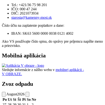
Tel.: +421/36 75 98 201
IČO: 000 47 244
DIČ: 2021073934
starosta@kamenny-most.sk
Číslo účtu na zaplatenie poplatkov a dane:
IBAN: SK63 5600 0000 0038 0121 4002
Ako VS používajte číslo spisu, do správy pre príjemcu napíšte meno
a priezvisko.
Mobilná aplikácia
Sledujte informácie z nášho webu v
mobilnej aplikácii -
V OBRAZE.
Zvoz odpadu
August
2026
Po
Ut
St
Št
Pi
So
Ne
27
28
29
30
31
1
2