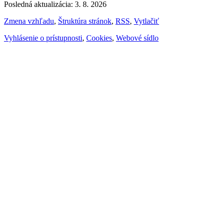
Posledná aktualizácia: 3. 8. 2026
Zmena vzhľadu
,
Štruktúra stránok
,
RSS
,
Vytlačiť
Vyhlásenie o prístupnosti
,
Cookies
,
Webové sídlo