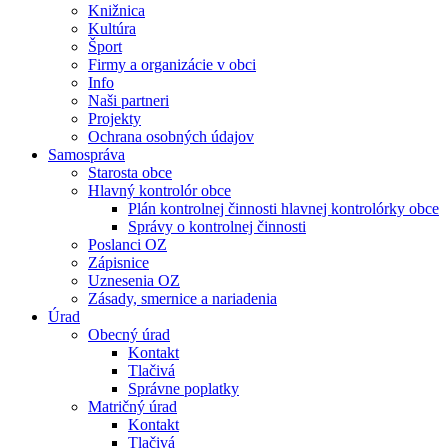
Knižnica
Kultúra
Šport
Firmy a organizácie v obci
Info
Naši partneri
Projekty
Ochrana osobných údajov
Samospráva
Starosta obce
Hlavný kontrolór obce
Plán kontrolnej činnosti hlavnej kontrolórky obce
Správy o kontrolnej činnosti
Poslanci OZ
Zápisnice
Uznesenia OZ
Zásady, smernice a nariadenia
Úrad
Obecný úrad
Kontakt
Tlačivá
Správne poplatky
Matričný úrad
Kontakt
Tlačivá