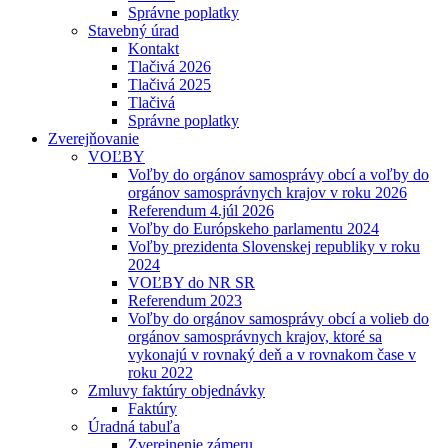
Správne poplatky
Stavebný úrad
Kontakt
Tlačivá 2026
Tlačivá 2025
Tlačivá
Správne poplatky
Zverejňovanie
VOĽBY
Voľby do orgánov samosprávy obcí a voľby do
orgánov samosprávnych krajov v roku 2026
Referendum 4.júl 2026
Voľby do Európskeho parlamentu 2024
Voľby prezidenta Slovenskej republiky v roku
2024
VOĽBY do NR SR
Referendum 2023
Voľby do orgánov samosprávy obcí a volieb do
orgánov samosprávnych krajov, ktoré sa
vykonajú v rovnaký deň a v rovnakom čase v
roku 2022
Zmluvy faktúry objednávky
Faktúry
Úradná tabuľa
Zverejnenie zámeru