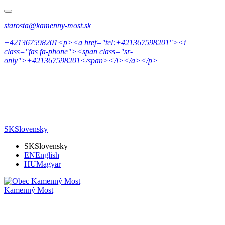
starosta@kamenny-most.sk
+421367598201<p><a href="tel:+421367598201"><i
class="fas fa-phone"><span class="sr-
only">+421367598201</span></i></a></p>
SK
Slovensky
SK
Slovensky
EN
English
HU
Magyar
Kamenný Most