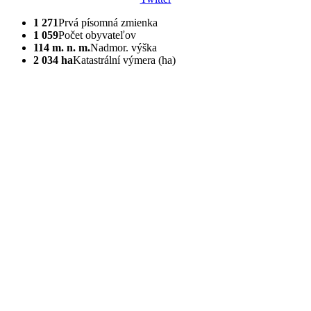
1 271
Prvá písomná zmienka
1 059
Počet obyvateľov
114 m. n. m.
Nadmor. výška
2 034 ha
Katastrální výmera (ha)