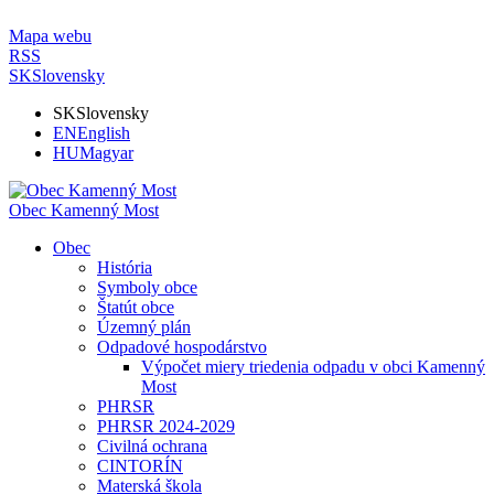
Mapa webu
RSS
SK
Slovensky
SK
Slovensky
EN
English
HU
Magyar
Obec Kamenný Most
Obec
História
Symboly obce
Štatút obce
Územný plán
Odpadové hospodárstvo
Výpočet miery triedenia odpadu v obci Kamenný
Most
PHRSR
PHRSR 2024-2029
Civilná ochrana
CINTORÍN
Materská škola