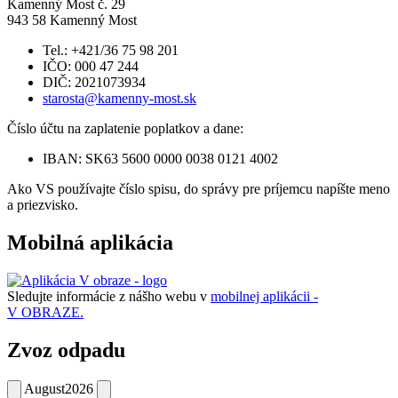
Kamenný Most č. 29
943 58 Kamenný Most
Tel.: +421/36 75 98 201
IČO: 000 47 244
DIČ: 2021073934
starosta@kamenny-most.sk
Číslo účtu na zaplatenie poplatkov a dane:
IBAN: SK63 5600 0000 0038 0121 4002
Ako VS používajte číslo spisu, do správy pre príjemcu napíšte meno
a priezvisko.
Mobilná aplikácia
Sledujte informácie z nášho webu v
mobilnej aplikácii -
V OBRAZE.
Zvoz odpadu
August
2026