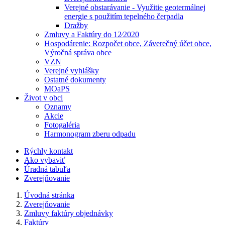
Verejné obstarávanie - Využitie geotermálnej
energie s použitím tepelného čerpadla
Dražby
Zmluvy a Faktúry do 12⁄2020
Hospodárenie: Rozpočet obce, Záverečný účet obce,
Výročná správa obce
VZN
Verejné vyhlášky
Ostatné dokumenty
MOaPS
Život v obci
Oznamy
Akcie
Fotogaléria
Harmonogram zberu odpadu
Rýchly kontakt
Ako vybaviť
Úradná tabuľa
Zverejňovanie
Úvodná stránka
Zverejňovanie
Zmluvy faktúry objednávky
Faktúry