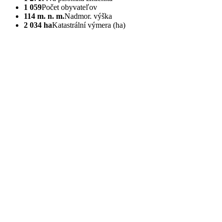
1 059
Počet obyvateľov
114 m. n. m.
Nadmor. výška
2 034 ha
Katastrální výmera (ha)