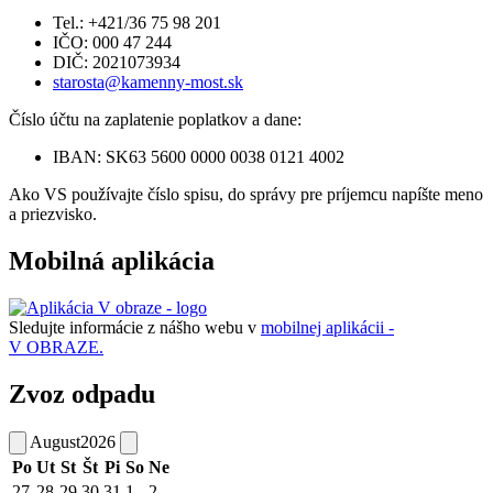
Tel.: +421/36 75 98 201
IČO: 000 47 244
DIČ: 2021073934
starosta@kamenny-most.sk
Číslo účtu na zaplatenie poplatkov a dane:
IBAN: SK63 5600 0000 0038 0121 4002
Ako VS používajte číslo spisu, do správy pre príjemcu napíšte meno
a priezvisko.
Mobilná aplikácia
Sledujte informácie z nášho webu v
mobilnej aplikácii -
V OBRAZE.
Zvoz odpadu
August
2026
Po
Ut
St
Št
Pi
So
Ne
27
28
29
30
31
1
2