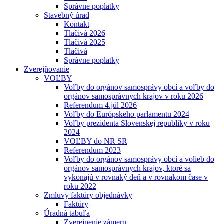
Správne poplatky
Stavebný úrad
Kontakt
Tlačivá 2026
Tlačivá 2025
Tlačivá
Správne poplatky
Zverejňovanie
VOĽBY
Voľby do orgánov samosprávy obcí a voľby do
orgánov samosprávnych krajov v roku 2026
Referendum 4.júl 2026
Voľby do Európskeho parlamentu 2024
Voľby prezidenta Slovenskej republiky v roku
2024
VOĽBY do NR SR
Referendum 2023
Voľby do orgánov samosprávy obcí a volieb do
orgánov samosprávnych krajov, ktoré sa
vykonajú v rovnaký deň a v rovnakom čase v
roku 2022
Zmluvy faktúry objednávky
Faktúry
Úradná tabuľa
Zverejnenie zámeru