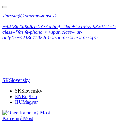
starosta@kamenny-most.sk
+421367598201<p><a href="tel:+421367598201"><i
class="fas fa-phone"><span class="sr-
only">+421367598201</span></i></a></p>
SK
Slovensky
SK
Slovensky
EN
English
HU
Magyar
Kamenný Most