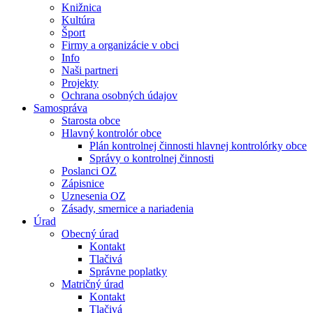
Knižnica
Kultúra
Šport
Firmy a organizácie v obci
Info
Naši partneri
Projekty
Ochrana osobných údajov
Samospráva
Starosta obce
Hlavný kontrolór obce
Plán kontrolnej činnosti hlavnej kontrolórky obce
Správy o kontrolnej činnosti
Poslanci OZ
Zápisnice
Uznesenia OZ
Zásady, smernice a nariadenia
Úrad
Obecný úrad
Kontakt
Tlačivá
Správne poplatky
Matričný úrad
Kontakt
Tlačivá