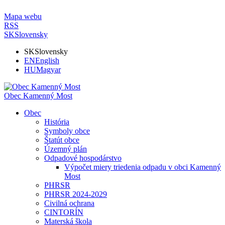
Mapa webu
RSS
SK
Slovensky
SK
Slovensky
EN
English
HU
Magyar
Obec Kamenný Most
Obec
História
Symboly obce
Štatút obce
Územný plán
Odpadové hospodárstvo
Výpočet miery triedenia odpadu v obci Kamenný
Most
PHRSR
PHRSR 2024-2029
Civilná ochrana
CINTORÍN
Materská škola