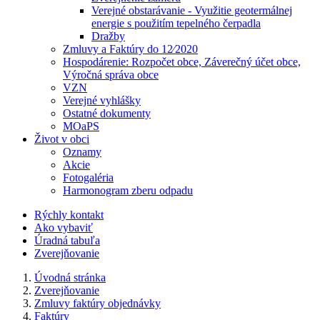
Verejné obstarávanie - Využitie geotermálnej
energie s použitím tepelného čerpadla
Dražby
Zmluvy a Faktúry do 12⁄2020
Hospodárenie: Rozpočet obce, Záverečný účet obce,
Výročná správa obce
VZN
Verejné vyhlášky
Ostatné dokumenty
MOaPS
Život v obci
Oznamy
Akcie
Fotogaléria
Harmonogram zberu odpadu
Rýchly kontakt
Ako vybaviť
Úradná tabuľa
Zverejňovanie
Úvodná stránka
Zverejňovanie
Zmluvy faktúry objednávky
Faktúry