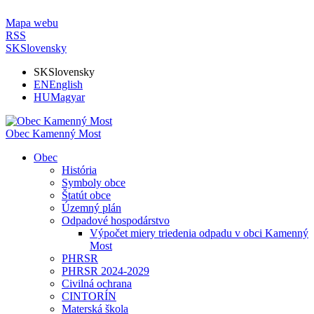
Mapa webu
RSS
SK
Slovensky
SK
Slovensky
EN
English
HU
Magyar
Obec Kamenný Most
Obec
História
Symboly obce
Štatút obce
Územný plán
Odpadové hospodárstvo
Výpočet miery triedenia odpadu v obci Kamenný
Most
PHRSR
PHRSR 2024-2029
Civilná ochrana
CINTORÍN
Materská škola