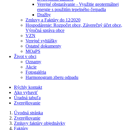
Verejné obstarávanie - Využitie geotermálnej
energie s použitím tepelného čerpadla
Dražby
Zmluvy a Faktúry do 12⁄2020
Hospodárenie: Rozpočet obce, Záverečný účet obce,
Výročná správa obce
VZN
Verejné vyhlášky
Ostatné dokumenty
MOaPS
Život v obci
Oznamy
Akcie
Fotogaléria
Harmonogram zberu odpadu
Rýchly kontakt
Ako vybaviť
Úradná tabuľa
Zverejňovanie
Úvodná stránka
Zverejňovanie
Zmluvy faktúry objednávky
Faktúry