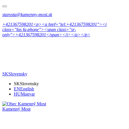
starosta@kamenny-most.sk
+421367598201<p><a href="tel:+421367598201"><i
class="fas fa-phone"><span class="sr-
only">+421367598201</span></i></a></p>
SK
Slovensky
SK
Slovensky
EN
English
HU
Magyar
Kamenný Most