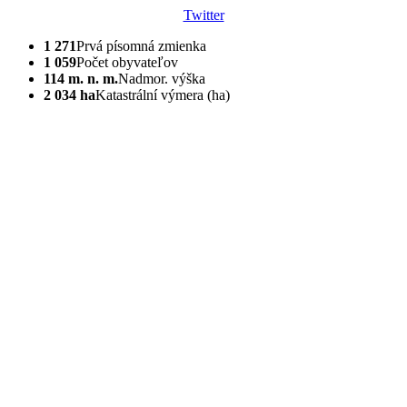
Twitter
1 271
Prvá písomná zmienka
1 059
Počet obyvateľov
114 m. n. m.
Nadmor. výška
2 034 ha
Katastrální výmera (ha)