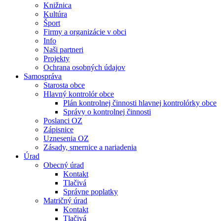
Knižnica
Kultúra
Šport
Firmy a organizácie v obci
Info
Naši partneri
Projekty
Ochrana osobných údajov
Samospráva
Starosta obce
Hlavný kontrolór obce
Plán kontrolnej činnosti hlavnej kontrolórky obce
Správy o kontrolnej činnosti
Poslanci OZ
Zápisnice
Uznesenia OZ
Zásady, smernice a nariadenia
Úrad
Obecný úrad
Kontakt
Tlačivá
Správne poplatky
Matričný úrad
Kontakt
Tlačivá