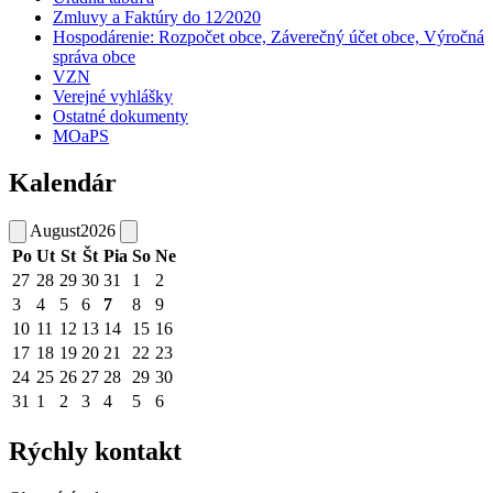
Zmluvy a Faktúry do 12⁄2020
Hospodárenie: Rozpočet obce, Záverečný účet obce, Výročná
správa obce
VZN
Verejné vyhlášky
Ostatné dokumenty
MOaPS
Kalendár
August
2026
Po
Ut
St
Št
Pia
So
Ne
27
28
29
30
31
1
2
3
4
5
6
7
8
9
10
11
12
13
14
15
16
17
18
19
20
21
22
23
24
25
26
27
28
29
30
31
1
2
3
4
5
6
Rýchly kontakt