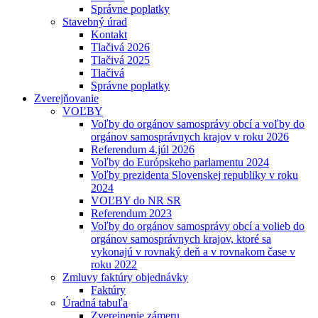
Správne poplatky
Stavebný úrad
Kontakt
Tlačivá 2026
Tlačivá 2025
Tlačivá
Správne poplatky
Zverejňovanie
VOĽBY
Voľby do orgánov samosprávy obcí a voľby do
orgánov samosprávnych krajov v roku 2026
Referendum 4.júl 2026
Voľby do Európskeho parlamentu 2024
Voľby prezidenta Slovenskej republiky v roku
2024
VOĽBY do NR SR
Referendum 2023
Voľby do orgánov samosprávy obcí a volieb do
orgánov samosprávnych krajov, ktoré sa
vykonajú v rovnaký deň a v rovnakom čase v
roku 2022
Zmluvy faktúry objednávky
Faktúry
Úradná tabuľa
Zverejnenie zámeru