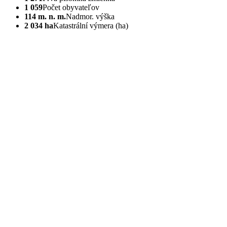
1 059
Počet obyvateľov
114 m. n. m.
Nadmor. výška
2 034 ha
Katastrální výmera (ha)