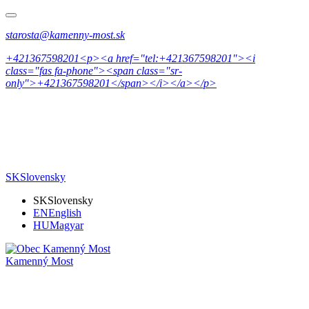
starosta@kamenny-most.sk
+421367598201<p><a href="tel:+421367598201"><i
class="fas fa-phone"><span class="sr-
only">+421367598201</span></i></a></p>
SK
Slovensky
SK
Slovensky
EN
English
HU
Magyar
Kamenný Most