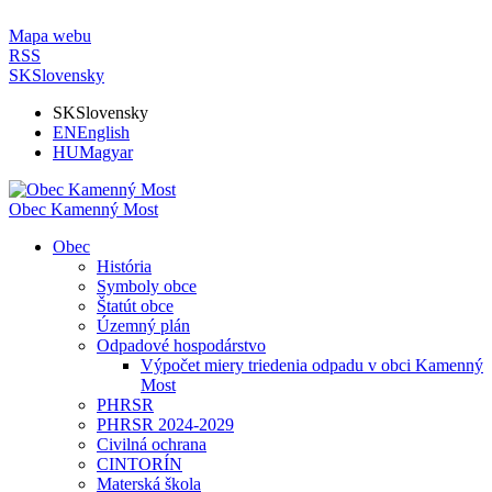
Mapa webu
RSS
SK
Slovensky
SK
Slovensky
EN
English
HU
Magyar
Obec Kamenný Most
Obec
História
Symboly obce
Štatút obce
Územný plán
Odpadové hospodárstvo
Výpočet miery triedenia odpadu v obci Kamenný
Most
PHRSR
PHRSR 2024-2029
Civilná ochrana
CINTORÍN
Materská škola