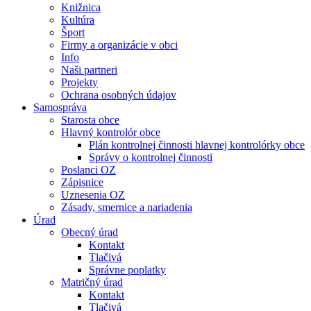
Knižnica
Kultúra
Šport
Firmy a organizácie v obci
Info
Naši partneri
Projekty
Ochrana osobných údajov
Samospráva
Starosta obce
Hlavný kontrolór obce
Plán kontrolnej činnosti hlavnej kontrolórky obce
Správy o kontrolnej činnosti
Poslanci OZ
Zápisnice
Uznesenia OZ
Zásady, smernice a nariadenia
Úrad
Obecný úrad
Kontakt
Tlačivá
Správne poplatky
Matričný úrad
Kontakt
Tlačivá