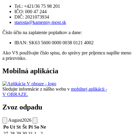
Tel.: +421/36 75 98 201
IČO: 000 47 244
DIČ: 2021073934
starosta@kamenny-most.sk
Číslo účtu na zaplatenie poplatkov a dane:
IBAN: SK63 5600 0000 0038 0121 4002
Ako VS používajte číslo spisu, do správy pre príjemcu napíšte meno
a priezvisko.
Mobilná aplikácia
Sledujte informácie z nášho webu v
mobilnej aplikácii -
V OBRAZE.
Zvoz odpadu
August
2026
Po
Ut
St
Št
Pi
So
Ne
27
28
29
30
31
1
2