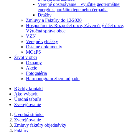
Verejné obstarávanie - Využitie geotermálnej
energie s použitím tepelného čerpadla
Dražby
Zmluvy a Faktúry do 12⁄2020
Hospodárenie: Rozpočet obce, Záverečný účet obce,
Výročná správa obce
VZN
Verejné vyhlášky
Ostatné dokumenty
MOaPS
Život v obci
Oznamy
Akcie
Fotogaléria
Harmonogram zberu odpadu
Rýchly kontakt
Ako vybaviť
Úradná tabuľa
Zverejňovanie
Úvodná stránka
Zverejňovanie
Zmluvy faktúry objednávky
Faktúry