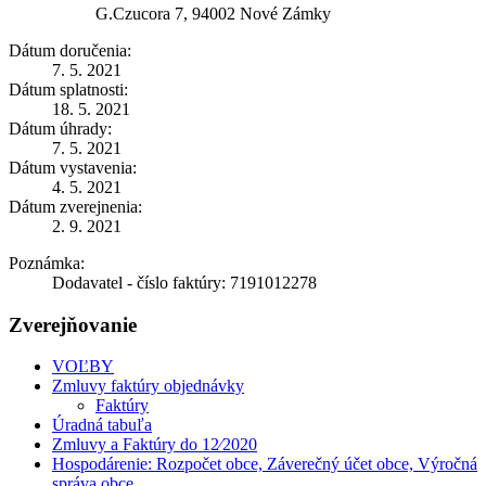
G.Czucora 7, 94002 Nové Zámky
Dátum doručenia:
7. 5. 2021
Dátum splatnosti:
18. 5. 2021
Dátum úhrady:
7. 5. 2021
Dátum vystavenia:
4. 5. 2021
Dátum zverejnenia:
2. 9. 2021
Poznámka:
Dodavatel - číslo faktúry: 7191012278
Zverejňovanie
VOĽBY
Zmluvy faktúry objednávky
Faktúry
Úradná tabuľa
Zmluvy a Faktúry do 12⁄2020
Hospodárenie: Rozpočet obce, Záverečný účet obce, Výročná
správa obce