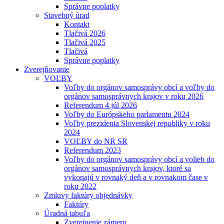
Správne poplatky
Stavebný úrad
Kontakt
Tlačivá 2026
Tlačivá 2025
Tlačivá
Správne poplatky
Zverejňovanie
VOĽBY
Voľby do orgánov samosprávy obcí a voľby do
orgánov samosprávnych krajov v roku 2026
Referendum 4.júl 2026
Voľby do Európskeho parlamentu 2024
Voľby prezidenta Slovenskej republiky v roku
2024
VOĽBY do NR SR
Referendum 2023
Voľby do orgánov samosprávy obcí a volieb do
orgánov samosprávnych krajov, ktoré sa
vykonajú v rovnaký deň a v rovnakom čase v
roku 2022
Zmluvy faktúry objednávky
Faktúry
Úradná tabuľa
Zverejnenie zámeru