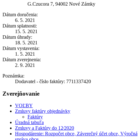
G.Czucora 7, 94002 Nové Zámky
Dátum doručenia:
6. 5. 2021
Dátum splatnosti:
15. 5. 2021
Dátum úhrady:
18. 5. 2021
Dátum vystavenia:
1. 5. 2021
Dátum zverejnenia:
2. 9. 2021
Poznámka:
Dodavatel - číslo faktúry: 7711337420
Zverejňovanie
VOĽBY
Zmluvy faktúry objednávky
Faktúry
Úradná tabuľa
Zmluvy a Faktúry do 12⁄2020
Hospodárenie: Rozpočet obce, Záverečný účet obce, Výročná
správa obce