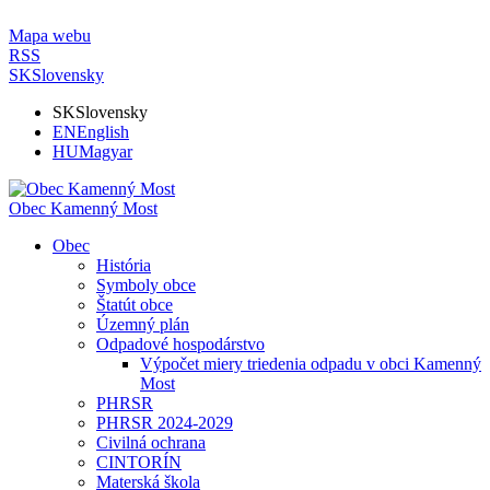
Mapa webu
RSS
SK
Slovensky
SK
Slovensky
EN
English
HU
Magyar
Obec Kamenný Most
Obec
História
Symboly obce
Štatút obce
Územný plán
Odpadové hospodárstvo
Výpočet miery triedenia odpadu v obci Kamenný
Most
PHRSR
PHRSR 2024-2029
Civilná ochrana
CINTORÍN
Materská škola