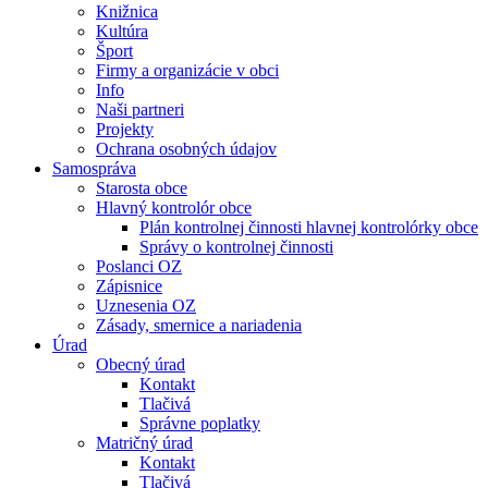
Knižnica
Kultúra
Šport
Firmy a organizácie v obci
Info
Naši partneri
Projekty
Ochrana osobných údajov
Samospráva
Starosta obce
Hlavný kontrolór obce
Plán kontrolnej činnosti hlavnej kontrolórky obce
Správy o kontrolnej činnosti
Poslanci OZ
Zápisnice
Uznesenia OZ
Zásady, smernice a nariadenia
Úrad
Obecný úrad
Kontakt
Tlačivá
Správne poplatky
Matričný úrad
Kontakt
Tlačivá