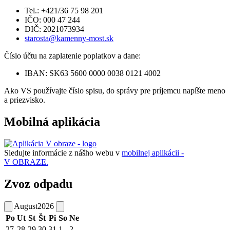
Tel.: +421/36 75 98 201
IČO: 000 47 244
DIČ: 2021073934
starosta@kamenny-most.sk
Číslo účtu na zaplatenie poplatkov a dane:
IBAN: SK63 5600 0000 0038 0121 4002
Ako VS používajte číslo spisu, do správy pre príjemcu napíšte meno
a priezvisko.
Mobilná aplikácia
Sledujte informácie z nášho webu v
mobilnej aplikácii -
V OBRAZE.
Zvoz odpadu
August
2026
Po
Ut
St
Št
Pi
So
Ne
27
28
29
30
31
1
2