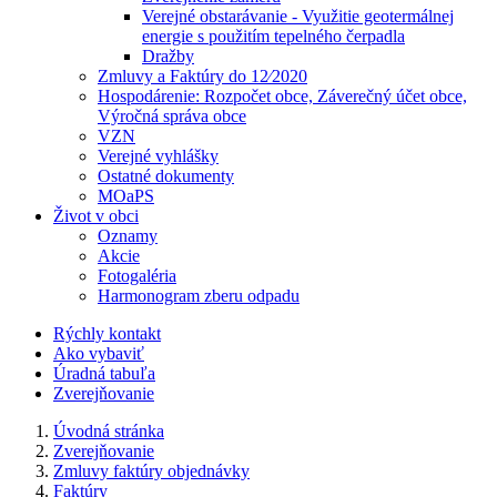
Verejné obstarávanie - Využitie geotermálnej
energie s použitím tepelného čerpadla
Dražby
Zmluvy a Faktúry do 12⁄2020
Hospodárenie: Rozpočet obce, Záverečný účet obce,
Výročná správa obce
VZN
Verejné vyhlášky
Ostatné dokumenty
MOaPS
Život v obci
Oznamy
Akcie
Fotogaléria
Harmonogram zberu odpadu
Rýchly kontakt
Ako vybaviť
Úradná tabuľa
Zverejňovanie
Úvodná stránka
Zverejňovanie
Zmluvy faktúry objednávky
Faktúry