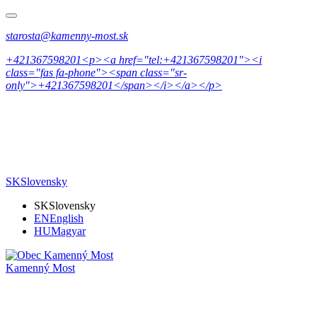
starosta@kamenny-most.sk
+421367598201<p><a href="tel:+421367598201"><i
class="fas fa-phone"><span class="sr-
only">+421367598201</span></i></a></p>
SK
Slovensky
SK
Slovensky
EN
English
HU
Magyar
Kamenný Most