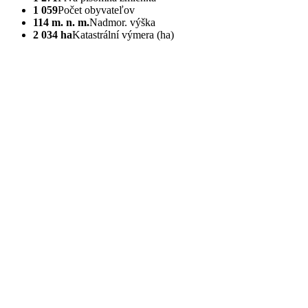
1 059
Počet obyvateľov
114 m. n. m.
Nadmor. výška
2 034 ha
Katastrální výmera (ha)