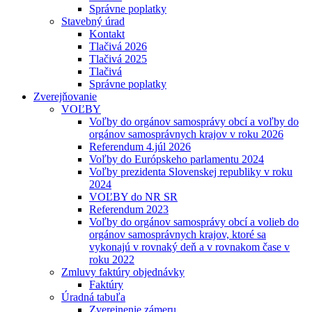
Správne poplatky
Stavebný úrad
Kontakt
Tlačivá 2026
Tlačivá 2025
Tlačivá
Správne poplatky
Zverejňovanie
VOĽBY
Voľby do orgánov samosprávy obcí a voľby do
orgánov samosprávnych krajov v roku 2026
Referendum 4.júl 2026
Voľby do Európskeho parlamentu 2024
Voľby prezidenta Slovenskej republiky v roku
2024
VOĽBY do NR SR
Referendum 2023
Voľby do orgánov samosprávy obcí a volieb do
orgánov samosprávnych krajov, ktoré sa
vykonajú v rovnaký deň a v rovnakom čase v
roku 2022
Zmluvy faktúry objednávky
Faktúry
Úradná tabuľa
Zverejnenie zámeru