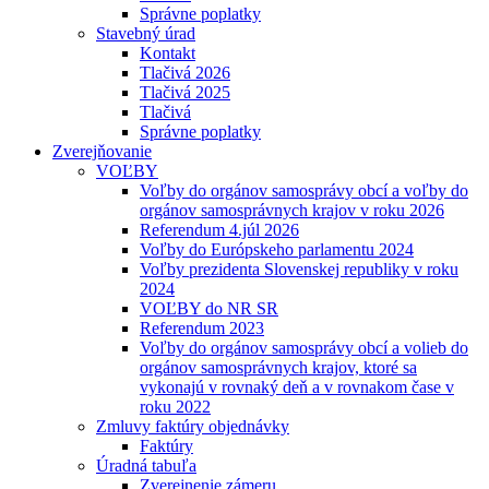
Správne poplatky
Stavebný úrad
Kontakt
Tlačivá 2026
Tlačivá 2025
Tlačivá
Správne poplatky
Zverejňovanie
VOĽBY
Voľby do orgánov samosprávy obcí a voľby do
orgánov samosprávnych krajov v roku 2026
Referendum 4.júl 2026
Voľby do Európskeho parlamentu 2024
Voľby prezidenta Slovenskej republiky v roku
2024
VOĽBY do NR SR
Referendum 2023
Voľby do orgánov samosprávy obcí a volieb do
orgánov samosprávnych krajov, ktoré sa
vykonajú v rovnaký deň a v rovnakom čase v
roku 2022
Zmluvy faktúry objednávky
Faktúry
Úradná tabuľa
Zverejnenie zámeru