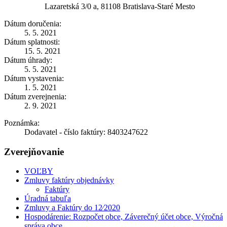
Lazaretská 3/0 a, 81108 Bratislava-Staré Mesto
Dátum doručenia:
5. 5. 2021
Dátum splatnosti:
15. 5. 2021
Dátum úhrady:
5. 5. 2021
Dátum vystavenia:
1. 5. 2021
Dátum zverejnenia:
2. 9. 2021
Poznámka:
Dodavatel - číslo faktúry: 8403247622
Zverejňovanie
VOĽBY
Zmluvy faktúry objednávky
Faktúry
Úradná tabuľa
Zmluvy a Faktúry do 12⁄2020
Hospodárenie: Rozpočet obce, Záverečný účet obce, Výročná
správa obce