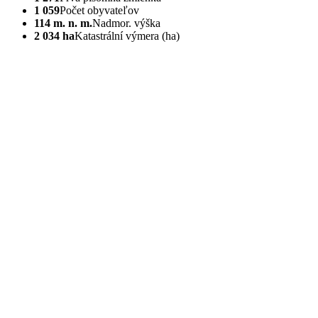
1 059
Počet obyvateľov
114 m. n. m.
Nadmor. výška
2 034 ha
Katastrální výmera (ha)