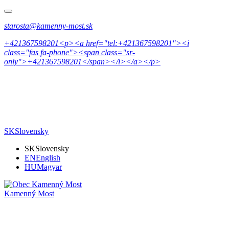
starosta@kamenny-most.sk
+421367598201<p><a href="tel:+421367598201"><i
class="fas fa-phone"><span class="sr-
only">+421367598201</span></i></a></p>
SK
Slovensky
SK
Slovensky
EN
English
HU
Magyar
Kamenný Most