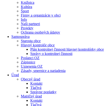
Knižnica
Kultúra
Šport
Firmy a organizácie v obci
Info
Naši partneri
Projekty
Ochrana osobných údajov
Samospráva
Starosta obce
Hlavný kontrolór obce
Plán kontrolnej činnosti hlavnej kontrolórky obce
Správy o kontrolnej činnosti
Poslanci OZ
Zápisnice
Uznesenia OZ
Zásady, smernice a nariadenia
Úrad
Obecný úrad
Kontakt
Tlačivá
Správne poplatky
Matričný úrad
Kontakt
Tlačivá