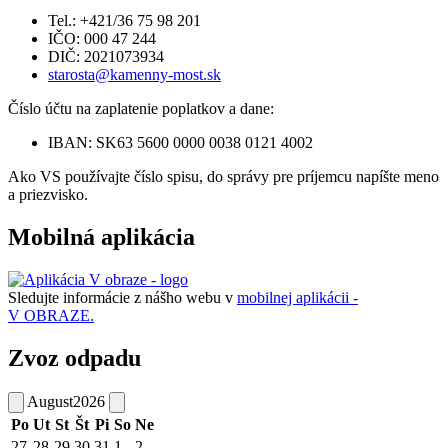
Tel.: +421/36 75 98 201
IČO: 000 47 244
DIČ: 2021073934
starosta@kamenny-most.sk
Číslo účtu na zaplatenie poplatkov a dane:
IBAN: SK63 5600 0000 0038 0121 4002
Ako VS používajte číslo spisu, do správy pre príjemcu napíšte meno
a priezvisko.
Mobilná aplikácia
Sledujte informácie z nášho webu v
mobilnej aplikácii -
V OBRAZE.
Zvoz odpadu
August
2026
Po
Ut
St
Št
Pi
So
Ne
27
28
29
30
31
1
2