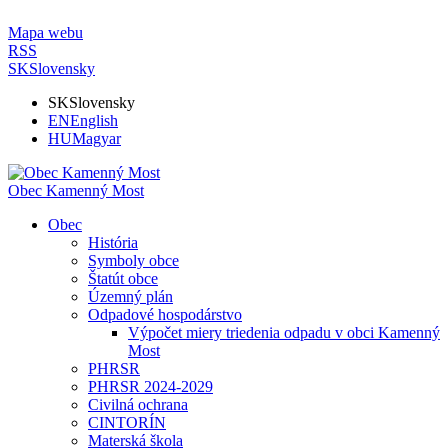
Mapa webu
RSS
SK
Slovensky
SK
Slovensky
EN
English
HU
Magyar
Obec Kamenný Most
Obec
História
Symboly obce
Štatút obce
Územný plán
Odpadové hospodárstvo
Výpočet miery triedenia odpadu v obci Kamenný
Most
PHRSR
PHRSR 2024-2029
Civilná ochrana
CINTORÍN
Materská škola