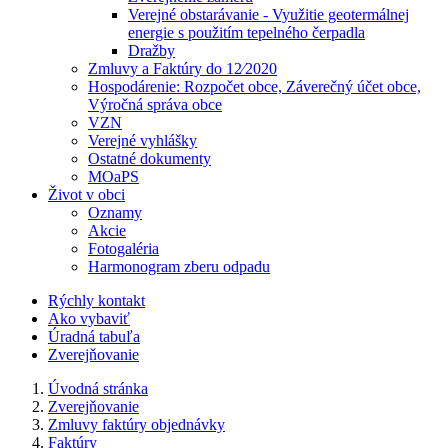
Verejné obstarávanie - Využitie geotermálnej
energie s použitím tepelného čerpadla
Dražby
Zmluvy a Faktúry do 12⁄2020
Hospodárenie: Rozpočet obce, Záverečný účet obce,
Výročná správa obce
VZN
Verejné vyhlášky
Ostatné dokumenty
MOaPS
Život v obci
Oznamy
Akcie
Fotogaléria
Harmonogram zberu odpadu
Rýchly kontakt
Ako vybaviť
Úradná tabuľa
Zverejňovanie
Úvodná stránka
Zverejňovanie
Zmluvy faktúry objednávky
Faktúry