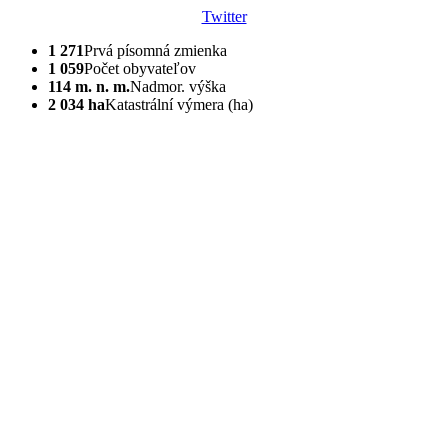
Twitter
1 271
Prvá písomná zmienka
1 059
Počet obyvateľov
114 m. n. m.
Nadmor. výška
2 034 ha
Katastrální výmera (ha)