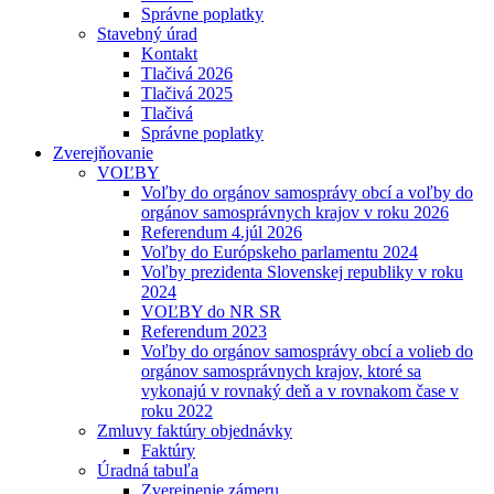
Správne poplatky
Stavebný úrad
Kontakt
Tlačivá 2026
Tlačivá 2025
Tlačivá
Správne poplatky
Zverejňovanie
VOĽBY
Voľby do orgánov samosprávy obcí a voľby do
orgánov samosprávnych krajov v roku 2026
Referendum 4.júl 2026
Voľby do Európskeho parlamentu 2024
Voľby prezidenta Slovenskej republiky v roku
2024
VOĽBY do NR SR
Referendum 2023
Voľby do orgánov samosprávy obcí a volieb do
orgánov samosprávnych krajov, ktoré sa
vykonajú v rovnaký deň a v rovnakom čase v
roku 2022
Zmluvy faktúry objednávky
Faktúry
Úradná tabuľa
Zverejnenie zámeru