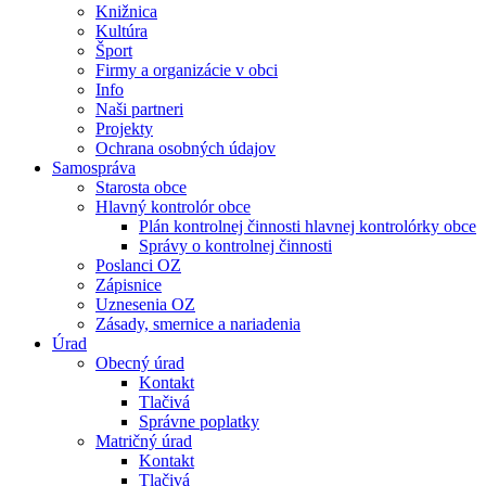
Knižnica
Kultúra
Šport
Firmy a organizácie v obci
Info
Naši partneri
Projekty
Ochrana osobných údajov
Samospráva
Starosta obce
Hlavný kontrolór obce
Plán kontrolnej činnosti hlavnej kontrolórky obce
Správy o kontrolnej činnosti
Poslanci OZ
Zápisnice
Uznesenia OZ
Zásady, smernice a nariadenia
Úrad
Obecný úrad
Kontakt
Tlačivá
Správne poplatky
Matričný úrad
Kontakt
Tlačivá