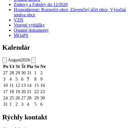
Zmluvy a Faktúry do 12⁄2020
Hospodárenie: Rozpočet obce, Záverečný účet obce, Výročná
správa obce
VZN
Verejné vyhlášky
Ostatné dokumenty
MOaPS
Kalendár
August
2026
Po
Ut
St
Št
Pia
So
Ne
27
28
29
30
31
1
2
3
4
5
6
7
8
9
10
11
12
13
14
15
16
17
18
19
20
21
22
23
24
25
26
27
28
29
30
31
1
2
3
4
5
6
Rýchly kontakt