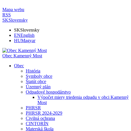
Mapa webu
RSS
SK
Slovensky
SK
Slovensky
EN
English
HU
Magyar
Obec Kamenný Most
Obec
História
Symboly obce
Štatút obce
Územný plán
Odpadové hospodárstvo
Výpočet miery triedenia odpadu v obci Kamenný
Most
PHRSR
PHRSR 2024-2029
Civilná ochrana
CINTORÍN
Materská škola