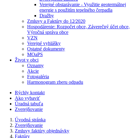
Verejné obstarávanie - Využitie geotermálnej
energie s použitím tepelného čerpadla
Dražby
Zmluvy a Faktúry do 12⁄2020
Hospodárenie: Rozpočet obce, Záverečný účet obce,
Výročná správa obce
VZN
Verejné vyhlášky
Ostatné dokumenty
MOaPS
Život v obci
Oznamy
Akcie
Fotogaléria
Harmonogram zberu odpadu
Rýchly kontakt
Ako vybaviť
Úradná tabuľa
Zverejňovanie
Úvodná stránka
Zverejňovanie
Zmluvy faktúry objednávky
Faktúry