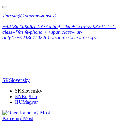
starosta@kamenny-most.sk
+421367598201<p><a href="tel:+421367598201"><i
class="fas fa-phone"><span class="sr-
only">+421367598201</span></i></a></p>
SK
Slovensky
SK
Slovensky
EN
English
HU
Magyar
Kamenný Most