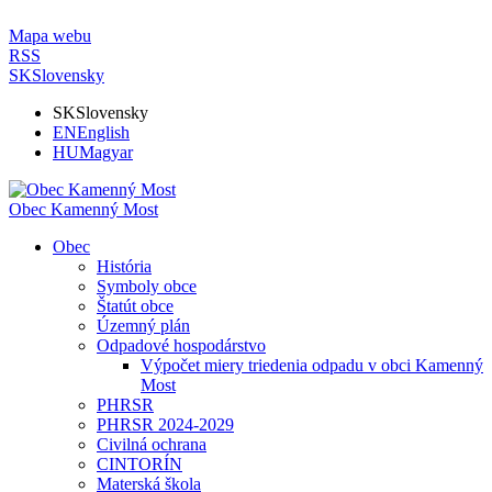
Mapa webu
RSS
SK
Slovensky
SK
Slovensky
EN
English
HU
Magyar
Obec Kamenný Most
Obec
História
Symboly obce
Štatút obce
Územný plán
Odpadové hospodárstvo
Výpočet miery triedenia odpadu v obci Kamenný
Most
PHRSR
PHRSR 2024-2029
Civilná ochrana
CINTORÍN
Materská škola