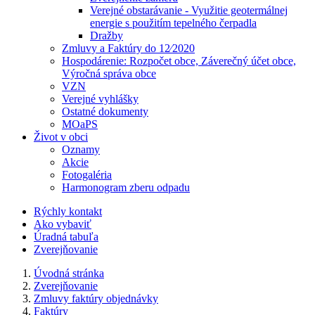
Verejné obstarávanie - Využitie geotermálnej
energie s použitím tepelného čerpadla
Dražby
Zmluvy a Faktúry do 12⁄2020
Hospodárenie: Rozpočet obce, Záverečný účet obce,
Výročná správa obce
VZN
Verejné vyhlášky
Ostatné dokumenty
MOaPS
Život v obci
Oznamy
Akcie
Fotogaléria
Harmonogram zberu odpadu
Rýchly kontakt
Ako vybaviť
Úradná tabuľa
Zverejňovanie
Úvodná stránka
Zverejňovanie
Zmluvy faktúry objednávky
Faktúry