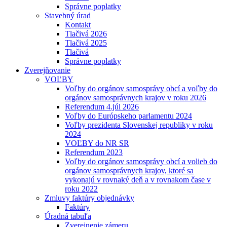
Správne poplatky
Stavebný úrad
Kontakt
Tlačivá 2026
Tlačivá 2025
Tlačivá
Správne poplatky
Zverejňovanie
VOĽBY
Voľby do orgánov samosprávy obcí a voľby do
orgánov samosprávnych krajov v roku 2026
Referendum 4.júl 2026
Voľby do Európskeho parlamentu 2024
Voľby prezidenta Slovenskej republiky v roku
2024
VOĽBY do NR SR
Referendum 2023
Voľby do orgánov samosprávy obcí a volieb do
orgánov samosprávnych krajov, ktoré sa
vykonajú v rovnaký deň a v rovnakom čase v
roku 2022
Zmluvy faktúry objednávky
Faktúry
Úradná tabuľa
Zverejnenie zámeru