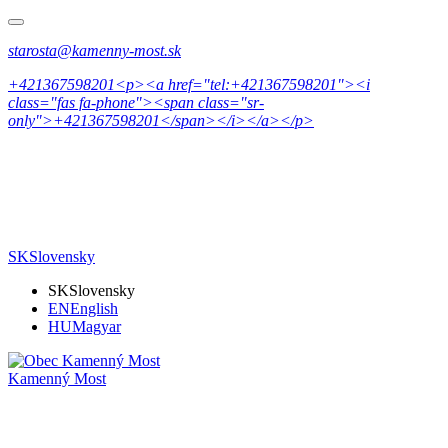
starosta@kamenny-most.sk
+421367598201<p><a href="tel:+421367598201"><i
class="fas fa-phone"><span class="sr-
only">+421367598201</span></i></a></p>
SK
Slovensky
SK
Slovensky
EN
English
HU
Magyar
Kamenný Most