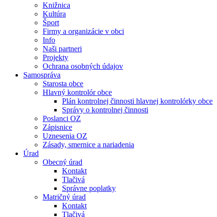
Knižnica
Kultúra
Šport
Firmy a organizácie v obci
Info
Naši partneri
Projekty
Ochrana osobných údajov
Samospráva
Starosta obce
Hlavný kontrolór obce
Plán kontrolnej činnosti hlavnej kontrolórky obce
Správy o kontrolnej činnosti
Poslanci OZ
Zápisnice
Uznesenia OZ
Zásady, smernice a nariadenia
Úrad
Obecný úrad
Kontakt
Tlačivá
Správne poplatky
Matričný úrad
Kontakt
Tlačivá