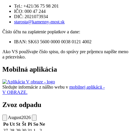
Tel.: +421/36 75 98 201
IČO: 000 47 244
DIČ: 2021073934
starosta@kamenny-most.sk
Číslo účtu na zaplatenie poplatkov a dane:
IBAN: SK63 5600 0000 0038 0121 4002
Ako VS používajte číslo spisu, do správy pre príjemcu napíšte meno
a priezvisko.
Mobilná aplikácia
Sledujte informácie z nášho webu v
mobilnej aplikácii -
V OBRAZE.
Zvoz odpadu
August
2026
Po
Ut
St
Št
Pi
So
Ne
27
28
29
30
31
1
2