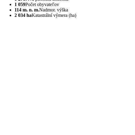
1 059
Počet obyvateľov
114 m. n. m.
Nadmor. výška
2 034 ha
Katastrální výmera (ha)