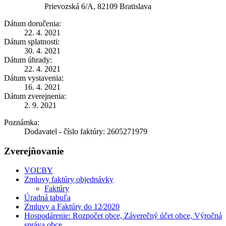
Prievozská 6/A, 82109 Bratislava
Dátum doručenia:
22. 4. 2021
Dátum splatnosti:
30. 4. 2021
Dátum úhrady:
22. 4. 2021
Dátum vystavenia:
16. 4. 2021
Dátum zverejnenia:
2. 9. 2021
Poznámka:
Dodavatel - číslo faktúry: 2605271979
Zverejňovanie
VOĽBY
Zmluvy faktúry objednávky
Faktúry
Úradná tabuľa
Zmluvy a Faktúry do 12⁄2020
Hospodárenie: Rozpočet obce, Záverečný účet obce, Výročná
správa obce