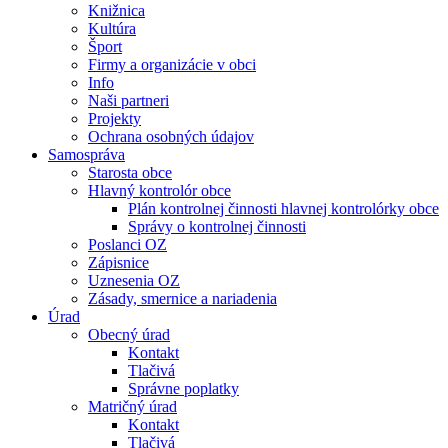
Knižnica
Kultúra
Šport
Firmy a organizácie v obci
Info
Naši partneri
Projekty
Ochrana osobných údajov
Samospráva
Starosta obce
Hlavný kontrolór obce
Plán kontrolnej činnosti hlavnej kontrolórky obce
Správy o kontrolnej činnosti
Poslanci OZ
Zápisnice
Uznesenia OZ
Zásady, smernice a nariadenia
Úrad
Obecný úrad
Kontakt
Tlačivá
Správne poplatky
Matričný úrad
Kontakt
Tlačivá