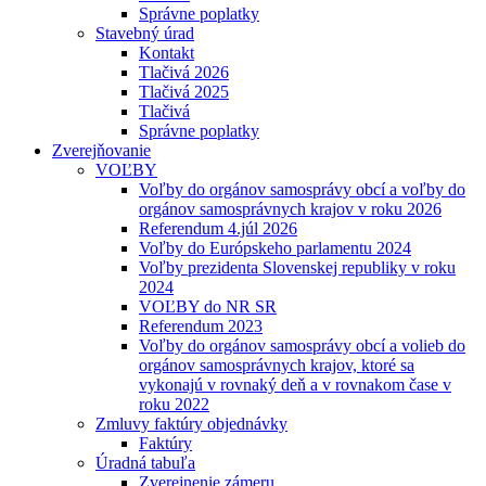
Správne poplatky
Stavebný úrad
Kontakt
Tlačivá 2026
Tlačivá 2025
Tlačivá
Správne poplatky
Zverejňovanie
VOĽBY
Voľby do orgánov samosprávy obcí a voľby do
orgánov samosprávnych krajov v roku 2026
Referendum 4.júl 2026
Voľby do Európskeho parlamentu 2024
Voľby prezidenta Slovenskej republiky v roku
2024
VOĽBY do NR SR
Referendum 2023
Voľby do orgánov samosprávy obcí a volieb do
orgánov samosprávnych krajov, ktoré sa
vykonajú v rovnaký deň a v rovnakom čase v
roku 2022
Zmluvy faktúry objednávky
Faktúry
Úradná tabuľa
Zverejnenie zámeru