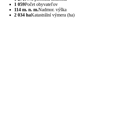
1 059
Počet obyvateľov
114 m. n. m.
Nadmor. výška
2 034 ha
Katastrální výmera (ha)