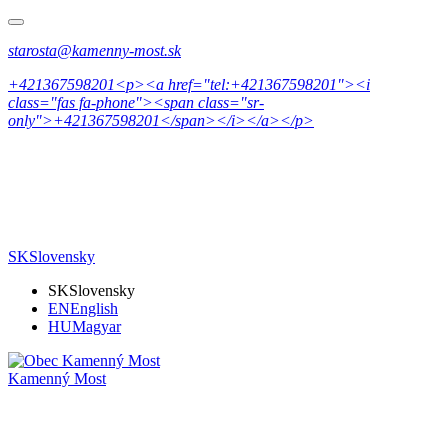
starosta@kamenny-most.sk
+421367598201<p><a href="tel:+421367598201"><i
class="fas fa-phone"><span class="sr-
only">+421367598201</span></i></a></p>
SK
Slovensky
SK
Slovensky
EN
English
HU
Magyar
Kamenný Most