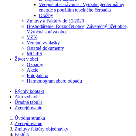
Verejné obstarávanie - Využitie geotermálnej
energie s použitím tepelného čerpadla
Dražby
Zmluvy a Faktúry do 12⁄2020
Hospodárenie: Rozpočet obce, Záverečný účet obce,
Výročná správa obce
VZN
Verejné vyhlášky
Ostatné dokumenty
MOaPS
Život v obci
Oznamy
Akcie
Fotogaléria
Harmonogram zberu odpadu
Rýchly kontakt
Ako vybaviť
Úradná tabuľa
Zverejňovanie
Úvodná stránka
Zverejňovanie
Zmluvy faktúry objednávky
Faktúry