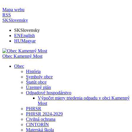
Mapa webu
RSS
SK
Slovensky
SK
Slovensky
EN
English
HU
Magyar
Obec Kamenný Most
Obec
História
Symboly obce
Štatút obce
Územný plán
Odpadové hospodárstvo
Výpočet miery triedenia odpadu v obci Kamenný
Most
PHRSR
PHRSR 2024-2029
Civilná ochrana
CINTORÍN
Materská škola