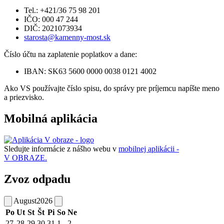
Tel.: +421/36 75 98 201
IČO: 000 47 244
DIČ: 2021073934
starosta@kamenny-most.sk
Číslo účtu na zaplatenie poplatkov a dane:
IBAN: SK63 5600 0000 0038 0121 4002
Ako VS používajte číslo spisu, do správy pre príjemcu napíšte meno
a priezvisko.
Mobilná aplikácia
Sledujte informácie z nášho webu v
mobilnej aplikácii -
V OBRAZE.
Zvoz odpadu
August
2026
Po
Ut
St
Št
Pi
So
Ne
27
28
29
30
31
1
2