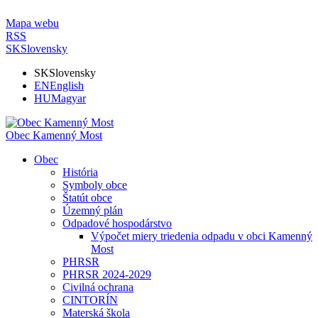
Mapa webu
RSS
SK
Slovensky
SK
Slovensky
EN
English
HU
Magyar
Obec Kamenný Most
Obec
História
Symboly obce
Štatút obce
Územný plán
Odpadové hospodárstvo
Výpočet miery triedenia odpadu v obci Kamenný
Most
PHRSR
PHRSR 2024-2029
Civilná ochrana
CINTORÍN
Materská škola