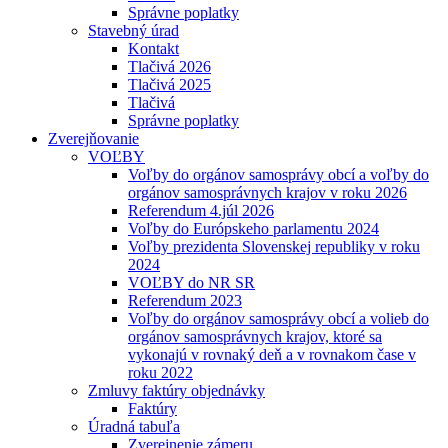
Správne poplatky
Stavebný úrad
Kontakt
Tlačivá 2026
Tlačivá 2025
Tlačivá
Správne poplatky
Zverejňovanie
VOĽBY
Voľby do orgánov samosprávy obcí a voľby do
orgánov samosprávnych krajov v roku 2026
Referendum 4.júl 2026
Voľby do Európskeho parlamentu 2024
Voľby prezidenta Slovenskej republiky v roku
2024
VOĽBY do NR SR
Referendum 2023
Voľby do orgánov samosprávy obcí a volieb do
orgánov samosprávnych krajov, ktoré sa
vykonajú v rovnaký deň a v rovnakom čase v
roku 2022
Zmluvy faktúry objednávky
Faktúry
Úradná tabuľa
Zverejnenie zámeru