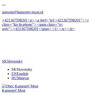
starosta@kamenny-most.sk
+421367598201<p><a href="tel:+421367598201"><i
class="fas fa-phone"><span class="sr-
only">+421367598201</span></i></a></p>
SK
Slovensky
SK
Slovensky
EN
English
HU
Magyar
Kamenný Most