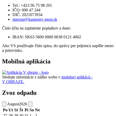
Tel.: +421/36 75 98 201
IČO: 000 47 244
DIČ: 2021073934
starosta@kamenny-most.sk
Číslo účtu na zaplatenie poplatkov a dane:
IBAN: SK63 5600 0000 0038 0121 4002
Ako VS používajte číslo spisu, do správy pre príjemcu napíšte meno
a priezvisko.
Mobilná aplikácia
Sledujte informácie z nášho webu v
mobilnej aplikácii -
V OBRAZE.
Zvoz odpadu
August
2026
Po
Ut
St
Št
Pi
So
Ne
27
28
29
30
31
1
2