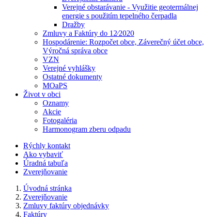
Verejné obstarávanie - Využitie geotermálnej
energie s použitím tepelného čerpadla
Dražby
Zmluvy a Faktúry do 12⁄2020
Hospodárenie: Rozpočet obce, Záverečný účet obce,
Výročná správa obce
VZN
Verejné vyhlášky
Ostatné dokumenty
MOaPS
Život v obci
Oznamy
Akcie
Fotogaléria
Harmonogram zberu odpadu
Rýchly kontakt
Ako vybaviť
Úradná tabuľa
Zverejňovanie
Úvodná stránka
Zverejňovanie
Zmluvy faktúry objednávky
Faktúry