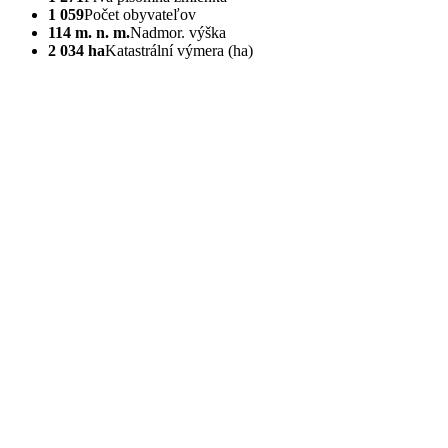
1 059
Počet obyvateľov
114 m. n. m.
Nadmor. výška
2 034 ha
Katastrální výmera (ha)