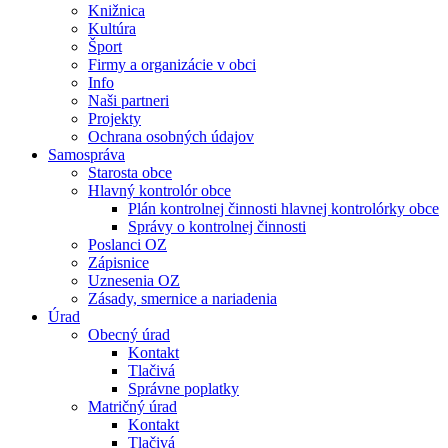
Knižnica
Kultúra
Šport
Firmy a organizácie v obci
Info
Naši partneri
Projekty
Ochrana osobných údajov
Samospráva
Starosta obce
Hlavný kontrolór obce
Plán kontrolnej činnosti hlavnej kontrolórky obce
Správy o kontrolnej činnosti
Poslanci OZ
Zápisnice
Uznesenia OZ
Zásady, smernice a nariadenia
Úrad
Obecný úrad
Kontakt
Tlačivá
Správne poplatky
Matričný úrad
Kontakt
Tlačivá