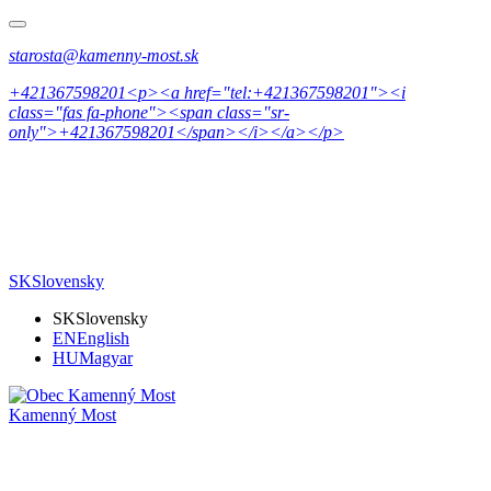
starosta@kamenny-most.sk
+421367598201<p><a href="tel:+421367598201"><i
class="fas fa-phone"><span class="sr-
only">+421367598201</span></i></a></p>
SK
Slovensky
SK
Slovensky
EN
English
HU
Magyar
Kamenný Most