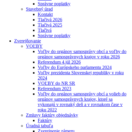
Správne poplatky
Stavebný úrad
Kontakt
Tlačivá 2026
Tlačivá 2025
Tlačivá
Správne poplatky
Zverejňovanie
VOĽBY
Voľby do orgánov samosprávy obcí a voľby do
orgánov samosprávnych krajov v roku 2026
Referendum 4.júl 2026
Voľby do Európskeho parlamentu 2024
Voľby prezidenta Slovenskej republiky v roku
2024
VOĽBY do NR SR
Referendum 2023
Voľby do orgánov samosprávy obcí a volieb do
orgánov samosprávnych krajov, ktoré sa
vykonajú v rovnaký deň a v rovnakom čase v
roku 2022
Zmluvy faktúry objednávky
Faktúry
Úradná tabuľa
Zverejnenie zámeru