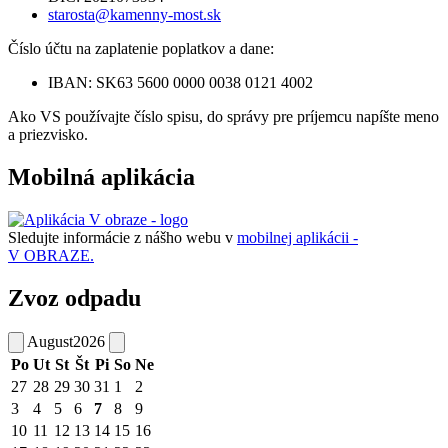
starosta@kamenny-most.sk
Číslo účtu na zaplatenie poplatkov a dane:
IBAN: SK63 5600 0000 0038 0121 4002
Ako VS používajte číslo spisu, do správy pre príjemcu napíšte meno
a priezvisko.
Mobilná aplikácia
Sledujte informácie z nášho webu v
mobilnej aplikácii -
V OBRAZE.
Zvoz odpadu
August
2026
Po
Ut
St
Št
Pi
So
Ne
27
28
29
30
31
1
2
3
4
5
6
7
8
9
10
11
12
13
14
15
16