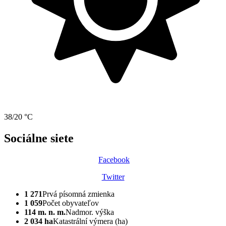
38/20 °C
Sociálne siete
Facebook
Twitter
1 271
Prvá písomná zmienka
1 059
Počet obyvateľov
114 m. n. m.
Nadmor. výška
2 034 ha
Katastrální výmera (ha)