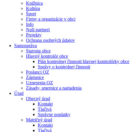
Knižnica
Kultúra
Šport
Firmy a organizácie v obci
Info
Naši partneri
Projekty
Ochrana osobných údajov
Samospráva
Starosta obce
Hlavný kontrolór obce
Plán kontrolnej činnosti hlavnej kontrolórky obce
Správy o kontrolnej činnosti
Poslanci OZ
Zápisnice
Uznesenia OZ
Zásady, smernice a nariadenia
Úrad
Obecný úrad
Kontakt
Tlačivá
Správne poplatky
Matričný úrad
Kontakt
Tlačivá