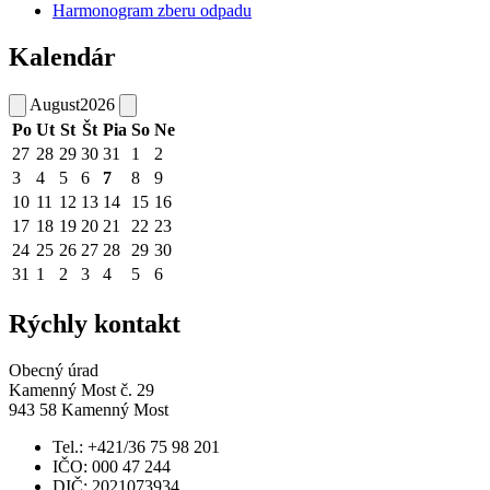
Harmonogram zberu odpadu
Kalendár
August
2026
Po
Ut
St
Št
Pia
So
Ne
27
28
29
30
31
1
2
3
4
5
6
7
8
9
10
11
12
13
14
15
16
17
18
19
20
21
22
23
24
25
26
27
28
29
30
31
1
2
3
4
5
6
Rýchly kontakt
Obecný úrad
Kamenný Most č. 29
943 58 Kamenný Most
Tel.: +421/36 75 98 201
IČO: 000 47 244
DIČ: 2021073934