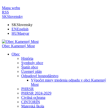
Mapa webu
RSS
SK
Slovensky
SK
Slovensky
EN
English
HU
Magyar
Obec Kamenný Most
Obec
História
Symboly obce
Štatút obce
Územný plán
Odpadové hospodárstvo
Výpočet miery triedenia odpadu v obci Kamenný
Most
PHRSR
PHRSR 2024-2029
Civilná ochrana
CINTORÍN
Materská škola