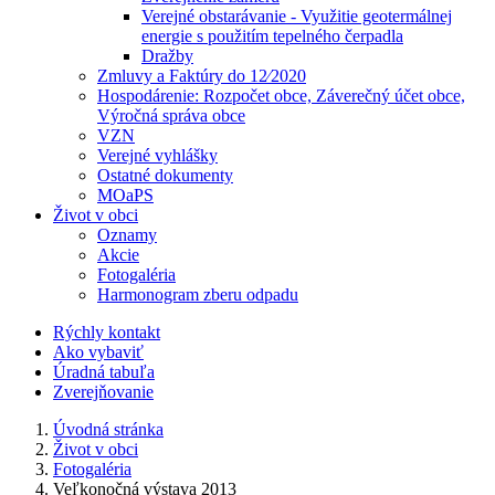
Verejné obstarávanie - Využitie geotermálnej
energie s použitím tepelného čerpadla
Dražby
Zmluvy a Faktúry do 12⁄2020
Hospodárenie: Rozpočet obce, Záverečný účet obce,
Výročná správa obce
VZN
Verejné vyhlášky
Ostatné dokumenty
MOaPS
Život v obci
Oznamy
Akcie
Fotogaléria
Harmonogram zberu odpadu
Rýchly kontakt
Ako vybaviť
Úradná tabuľa
Zverejňovanie
Úvodná stránka
Život v obci
Fotogaléria
Veľkonočná výstava 2013