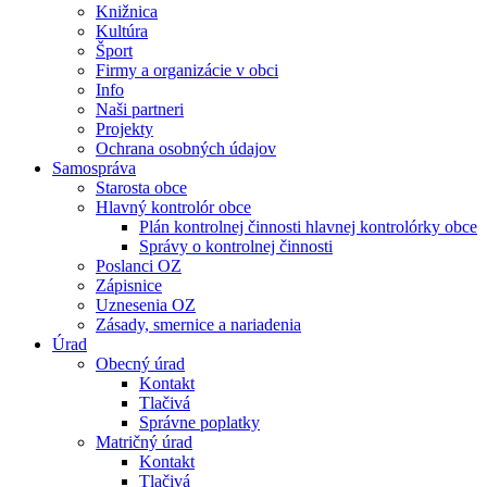
Knižnica
Kultúra
Šport
Firmy a organizácie v obci
Info
Naši partneri
Projekty
Ochrana osobných údajov
Samospráva
Starosta obce
Hlavný kontrolór obce
Plán kontrolnej činnosti hlavnej kontrolórky obce
Správy o kontrolnej činnosti
Poslanci OZ
Zápisnice
Uznesenia OZ
Zásady, smernice a nariadenia
Úrad
Obecný úrad
Kontakt
Tlačivá
Správne poplatky
Matričný úrad
Kontakt
Tlačivá