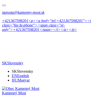
starosta@kamenny-most.sk
+421367598201<p><a href="tel:+421367598201"><i
class="fas fa-phone"><span class="sr-
only">+421367598201</span></i></a></p>
SK
Slovensky
SK
Slovensky
EN
English
HU
Magyar
Kamenný Most