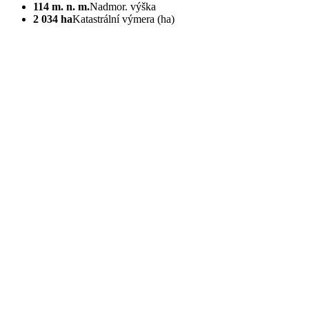
114 m. n. m.
Nadmor. výška
2 034 ha
Katastrální výmera (ha)