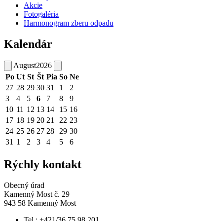
Akcie
Fotogaléria
Harmonogram zberu odpadu
Kalendár
August
2026
Po
Ut
St
Št
Pia
So
Ne
27
28
29
30
31
1
2
3
4
5
6
7
8
9
10
11
12
13
14
15
16
17
18
19
20
21
22
23
24
25
26
27
28
29
30
31
1
2
3
4
5
6
Rýchly kontakt
Obecný úrad
Kamenný Most č. 29
943 58 Kamenný Most
Tel.: +421/36 75 98 201