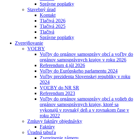
Správne poplatky
Stavebný úrad
Kontakt
Tlačivá 2026
Tlačivá 2025
Tlačivá
Správne poplatky
Zverejňovanie
VOĽBY
Voľby do orgánov samosprávy obcí a voľby do
orgánov samosprávnych krajov v roku 2026
Referendum 4.júl 2026
Voľby do Európskeho parlamentu 2024
Voľby prezidenta Slovenskej republiky v roku
2024
VOĽBY do NR SR
Referendum 2023
Voľby do orgánov samosprávy obcí a volieb do
orgánov samosprávnych krajov, ktoré sa
vykonajú v rovnaký deň a v rovnakom čase v
roku 2022
Zmluvy faktúry objednávky
Faktúry
Úradná tabuľa
Zverejnenie zámeru