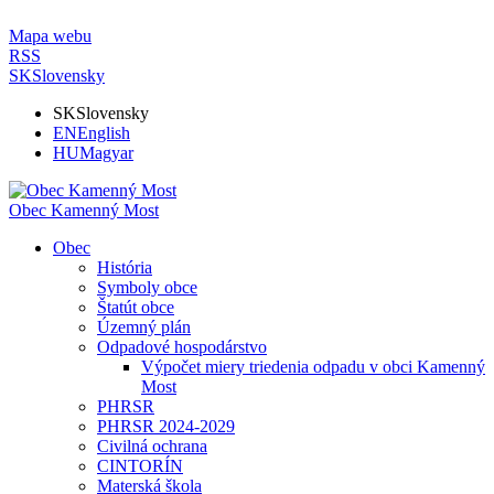
Mapa webu
RSS
SK
Slovensky
SK
Slovensky
EN
English
HU
Magyar
Obec Kamenný Most
Obec
História
Symboly obce
Štatút obce
Územný plán
Odpadové hospodárstvo
Výpočet miery triedenia odpadu v obci Kamenný
Most
PHRSR
PHRSR 2024-2029
Civilná ochrana
CINTORÍN
Materská škola