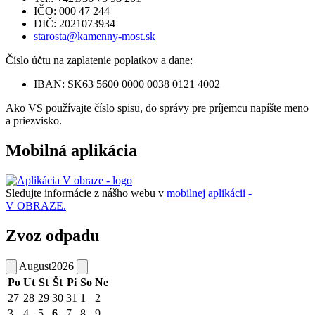
IČO: 000 47 244
DIČ: 2021073934
starosta@kamenny-most.sk
Číslo účtu na zaplatenie poplatkov a dane:
IBAN: SK63 5600 0000 0038 0121 4002
Ako VS používajte číslo spisu, do správy pre príjemcu napíšte meno
a priezvisko.
Mobilná aplikácia
Sledujte informácie z nášho webu v
mobilnej aplikácii -
V OBRAZE.
Zvoz odpadu
August
2026
Po
Ut
St
Št
Pi
So
Ne
27
28
29
30
31
1
2
3
4
5
6
7
8
9