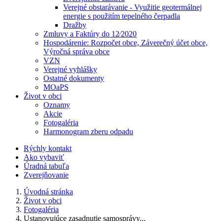
Verejné obstarávanie - Využitie geotermálnej
energie s použitím tepelného čerpadla
Dražby
Zmluvy a Faktúry do 12⁄2020
Hospodárenie: Rozpočet obce, Záverečný účet obce,
Výročná správa obce
VZN
Verejné vyhlášky
Ostatné dokumenty
MOaPS
Život v obci
Oznamy
Akcie
Fotogaléria
Harmonogram zberu odpadu
Rýchly kontakt
Ako vybaviť
Úradná tabuľa
Zverejňovanie
Úvodná stránka
Život v obci
Fotogaléria
Ustanovujúce zasadnutie samosprávy...