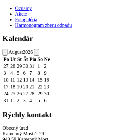
Oznamy
Akcie
Fotogaléria
Harmonogram zberu odpadu
Kalendár
August
2026
Po
Ut
St
Št
Pia
So
Ne
27
28
29
30
31
1
2
3
4
5
6
7
8
9
10
11
12
13
14
15
16
17
18
19
20
21
22
23
24
25
26
27
28
29
30
31
1
2
3
4
5
6
Rýchly kontakt
Obecný úrad
Kamenný Most č. 29
943 58 Kamenný Most