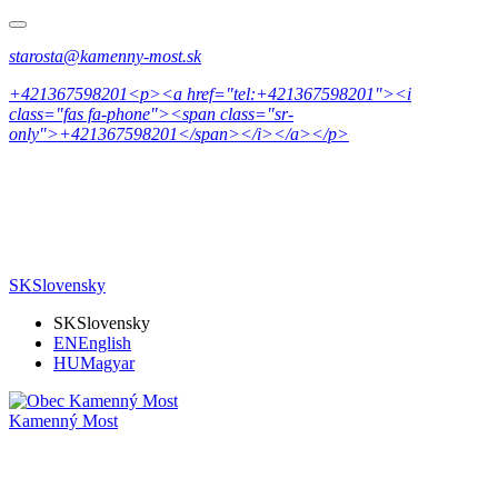
starosta@kamenny-most.sk
+421367598201<p><a href="tel:+421367598201"><i
class="fas fa-phone"><span class="sr-
only">+421367598201</span></i></a></p>
SK
Slovensky
SK
Slovensky
EN
English
HU
Magyar
Kamenný Most