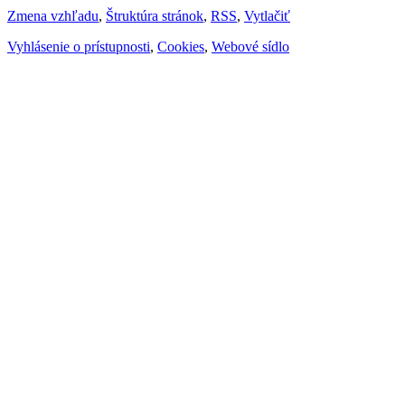
Zmena vzhľadu
,
Štruktúra stránok
,
RSS
,
Vytlačiť
Vyhlásenie o prístupnosti
,
Cookies
,
Webové sídlo