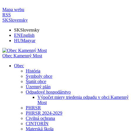
Mapa webu
RSS
SK
Slovensky
SK
Slovensky
EN
English
HU
Magyar
Obec Kamenný Most
Obec
História
Symboly obce
Štatút obce
Územný plán
Odpadové hospodárstvo
Výpočet miery triedenia odpadu v obci Kamenný
Most
PHRSR
PHRSR 2024-2029
Civilná ochrana
CINTORÍN
Materská škola