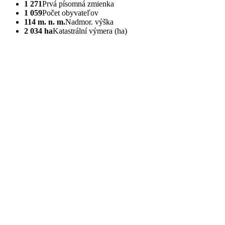
1 271
Prvá písomná zmienka
1 059
Počet obyvateľov
114 m. n. m.
Nadmor. výška
2 034 ha
Katastrální výmera (ha)