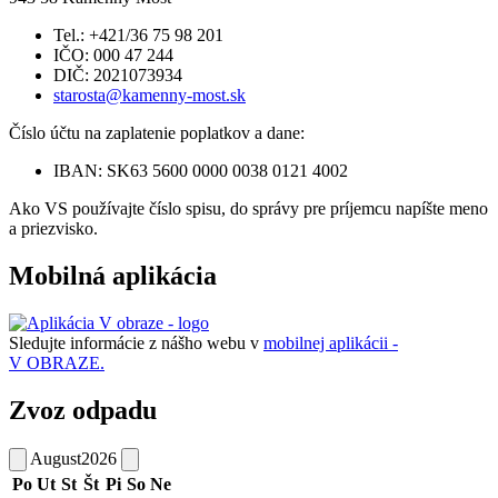
Tel.: +421/36 75 98 201
IČO: 000 47 244
DIČ: 2021073934
starosta@kamenny-most.sk
Číslo účtu na zaplatenie poplatkov a dane:
IBAN: SK63 5600 0000 0038 0121 4002
Ako VS používajte číslo spisu, do správy pre príjemcu napíšte meno
a priezvisko.
Mobilná aplikácia
Sledujte informácie z nášho webu v
mobilnej aplikácii -
V OBRAZE.
Zvoz odpadu
August
2026
Po
Ut
St
Št
Pi
So
Ne