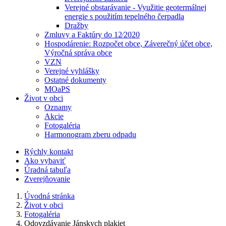
Verejné obstarávanie - Využitie geotermálnej
energie s použitím tepelného čerpadla
Dražby
Zmluvy a Faktúry do 12⁄2020
Hospodárenie: Rozpočet obce, Záverečný účet obce,
Výročná správa obce
VZN
Verejné vyhlášky
Ostatné dokumenty
MOaPS
Život v obci
Oznamy
Akcie
Fotogaléria
Harmonogram zberu odpadu
Rýchly kontakt
Ako vybaviť
Úradná tabuľa
Zverejňovanie
Úvodná stránka
Život v obci
Fotogaléria
Odovzdávanie Jánskych plakiet