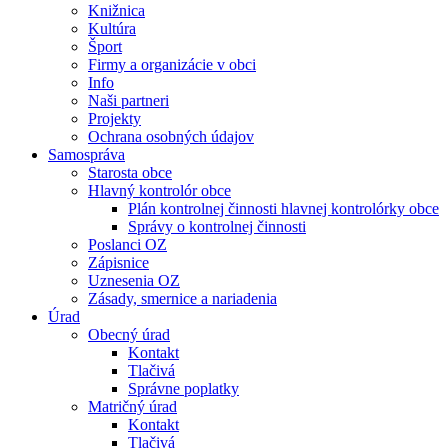
Knižnica
Kultúra
Šport
Firmy a organizácie v obci
Info
Naši partneri
Projekty
Ochrana osobných údajov
Samospráva
Starosta obce
Hlavný kontrolór obce
Plán kontrolnej činnosti hlavnej kontrolórky obce
Správy o kontrolnej činnosti
Poslanci OZ
Zápisnice
Uznesenia OZ
Zásady, smernice a nariadenia
Úrad
Obecný úrad
Kontakt
Tlačivá
Správne poplatky
Matričný úrad
Kontakt
Tlačivá