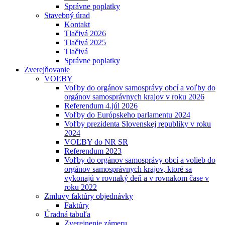
Správne poplatky
Stavebný úrad
Kontakt
Tlačivá 2026
Tlačivá 2025
Tlačivá
Správne poplatky
Zverejňovanie
VOĽBY
Voľby do orgánov samosprávy obcí a voľby do
orgánov samosprávnych krajov v roku 2026
Referendum 4.júl 2026
Voľby do Európskeho parlamentu 2024
Voľby prezidenta Slovenskej republiky v roku
2024
VOĽBY do NR SR
Referendum 2023
Voľby do orgánov samosprávy obcí a volieb do
orgánov samosprávnych krajov, ktoré sa
vykonajú v rovnaký deň a v rovnakom čase v
roku 2022
Zmluvy faktúry objednávky
Faktúry
Úradná tabuľa
Zverejnenie zámeru