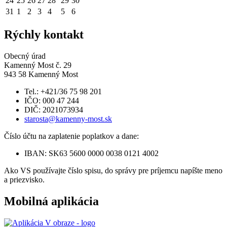
24
25
26
27
28
29
30
31
1
2
3
4
5
6
Rýchly kontakt
Obecný úrad
Kamenný Most č. 29
943 58 Kamenný Most
Tel.: +421/36 75 98 201
IČO: 000 47 244
DIČ: 2021073934
starosta@kamenny-most.sk
Číslo účtu na zaplatenie poplatkov a dane:
IBAN: SK63 5600 0000 0038 0121 4002
Ako VS používajte číslo spisu, do správy pre príjemcu napíšte meno
a priezvisko.
Mobilná aplikácia