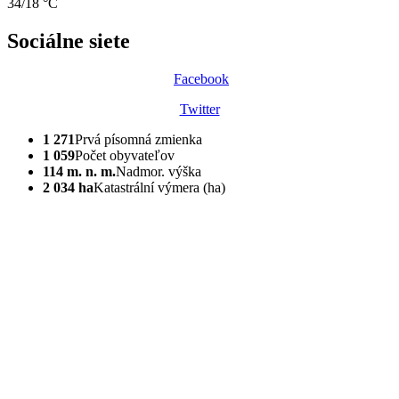
34/18 °C
Sociálne siete
Facebook
Twitter
1 271
Prvá písomná zmienka
1 059
Počet obyvateľov
114 m. n. m.
Nadmor. výška
2 034 ha
Katastrální výmera (ha)