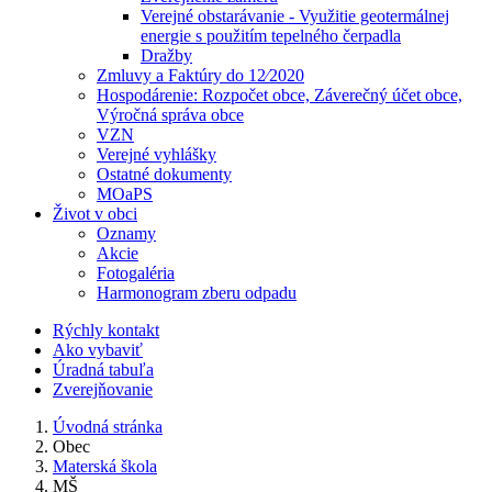
Verejné obstarávanie - Využitie geotermálnej
energie s použitím tepelného čerpadla
Dražby
Zmluvy a Faktúry do 12⁄2020
Hospodárenie: Rozpočet obce, Záverečný účet obce,
Výročná správa obce
VZN
Verejné vyhlášky
Ostatné dokumenty
MOaPS
Život v obci
Oznamy
Akcie
Fotogaléria
Harmonogram zberu odpadu
Rýchly kontakt
Ako vybaviť
Úradná tabuľa
Zverejňovanie
Úvodná stránka
Obec
Materská škola
MŠ