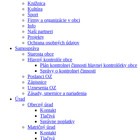
Knižnica
Kultúra
Šport
Firmy a organizácie v obci
Info
Naši partneri
Projekty
Ochrana osobných údajov
Samospráva
Starosta obce
Hlavný kontrolór obce
Plán kontrolnej činnosti hlavnej kontrolórky obce
Správy o kontrolnej činnosti
Poslanci OZ
Zápisnice
Uznesenia OZ
Zásady, smernice a nariadenia
Úrad
Obecný úrad
Kontakt
Tlačivá
Správne poplatky
Matričný úrad
Kontakt
Tlačivá