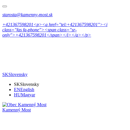
starosta@kamenny-most.sk
+421367598201<p><a href="tel:+421367598201"><i
class="fas fa-phone"><span class="sr-
only">+421367598201</span></i></a></p>
SK
Slovensky
SK
Slovensky
EN
English
HU
Magyar
Kamenný Most