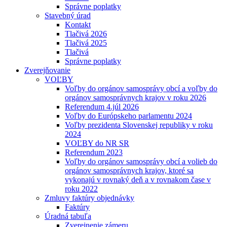
Správne poplatky
Stavebný úrad
Kontakt
Tlačivá 2026
Tlačivá 2025
Tlačivá
Správne poplatky
Zverejňovanie
VOĽBY
Voľby do orgánov samosprávy obcí a voľby do
orgánov samosprávnych krajov v roku 2026
Referendum 4.júl 2026
Voľby do Európskeho parlamentu 2024
Voľby prezidenta Slovenskej republiky v roku
2024
VOĽBY do NR SR
Referendum 2023
Voľby do orgánov samosprávy obcí a volieb do
orgánov samosprávnych krajov, ktoré sa
vykonajú v rovnaký deň a v rovnakom čase v
roku 2022
Zmluvy faktúry objednávky
Faktúry
Úradná tabuľa
Zverejnenie zámeru