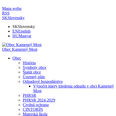
Mapa webu
RSS
SK
Slovensky
SK
Slovensky
EN
English
HU
Magyar
Obec Kamenný Most
Obec
História
Symboly obce
Štatút obce
Územný plán
Odpadové hospodárstvo
Výpočet miery triedenia odpadu v obci Kamenný
Most
PHRSR
PHRSR 2024-2029
Civilná ochrana
CINTORÍN
Materská škola