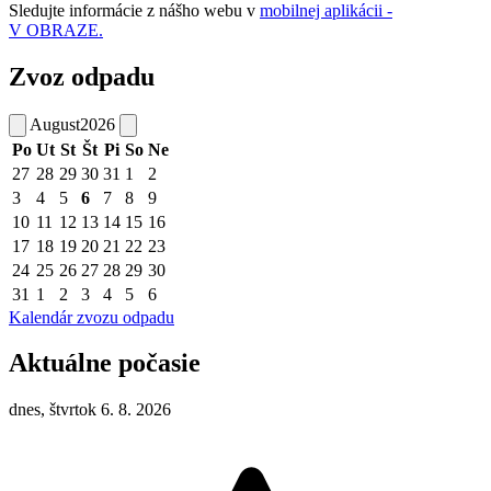
Sledujte informácie z nášho webu v
mobilnej aplikácii -
V OBRAZE.
Zvoz odpadu
August
2026
Po
Ut
St
Št
Pi
So
Ne
27
28
29
30
31
1
2
3
4
5
6
7
8
9
10
11
12
13
14
15
16
17
18
19
20
21
22
23
24
25
26
27
28
29
30
31
1
2
3
4
5
6
Kalendár zvozu odpadu
Aktuálne počasie
dnes, štvrtok 6. 8. 2026