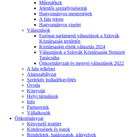
Műemlékek
Jelentős személyiségeink
Hagyományos mesterségek
A falu jelene
Hagyományos viselet
Választások
Európai parlamenti választások a Szlovák
Köztársaság területén
Köztársasági elnök választás 2024
Választások a Szlovák Köztársaság Nemzeti
Tanácsába
Önkormányzati és megyei választások 2022
A falu jelképei
Alapszabályzat
Szelektív hulladékgyűjtés
Óvoda
Könyvtár
Helyi társulások
Info
Partnereink
Vállalkozók
Önkormányzat
Képviselő testület
Kötelességek és jogok
Rendeletek, határozatok, irányelvek