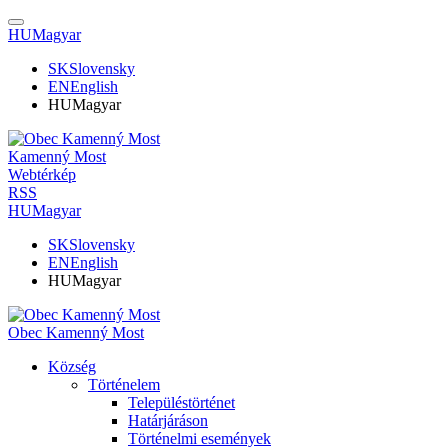
HU
Magyar
SK
Slovensky
EN
English
HU
Magyar
Kamenný Most
Webtérkép
RSS
HU
Magyar
SK
Slovensky
EN
English
HU
Magyar
Obec Kamenný Most
Község
Történelem
Településtörténet
Határjáráson
Történelmi események