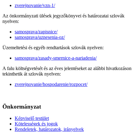
zverejnovanie/vzn-1/
Az önkormányzati ülések jegyzőkönyvei és határozatai szlovák
nyelven:
samosprava/zapisnice/
samosprava/uznesenia-oz/
Üzemeltetési és egyéb rendtartások szlovák nyelven:
samosprava/zasady-smernice-a-nariadenia/
A falu költségvetését és az éves jelentéseket az alábbi hivatkozáson
tekinthetik át szlovák nyelven:
zverejnovanie/hospodarenie/rozpocet/
Önkormányzat
Képviselő testület
Kötelességek és jogok
Rendeletek, határozatok, irányelvek