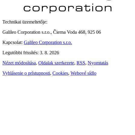
Technikai üzemeltetője:
Galileo Corporation s.r.o., Čierna Voda 468, 925 06
Kapcsolat:
Galileo Corporation s.r.o.
Legutóbbi frissítés: 3. 8. 2026
Nézet módosítása
,
Oldalak szerkezete
,
RSS
,
Nyomtatás
Vyhlásenie o prístupnosti
,
Cookies
,
Webové sídlo