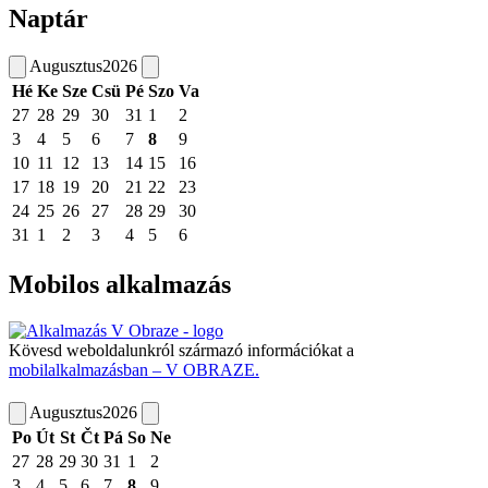
Naptár
Augusztus
2026
Hé
Ke
Sze
Csü
Pé
Szo
Va
27
28
29
30
31
1
2
3
4
5
6
7
8
9
10
11
12
13
14
15
16
17
18
19
20
21
22
23
24
25
26
27
28
29
30
31
1
2
3
4
5
6
Mobilos alkalmazás
Kövesd weboldalunkról származó információkat a
mobilalkalmazásban – V OBRAZE.
Augusztus
2026
Po
Út
St
Čt
Pá
So
Ne
27
28
29
30
31
1
2
3
4
5
6
7
8
9