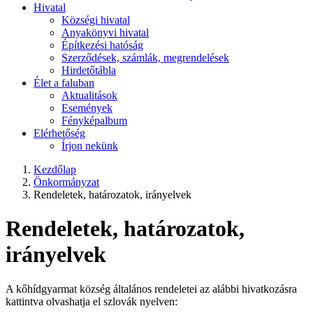
Hivatal
Községi hivatal
Anyakönyvi hivatal
Építkezési hatóság
Szerződések, számlák, megrendelések
Hirdetőtábla
Élet a faluban
Aktualitások
Események
Fényképalbum
Elérhetőség
Írjon nekünk
Kezdőlap
Önkormányzat
Rendeletek, határozatok, irányelvek
Rendeletek, határozatok,
irányelvek
A kőhídgyarmat község általános rendeletei az alábbi hivatkozásra
kattintva olvashatja el szlovák nyelven: