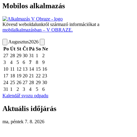
Mobilos alkalmazás
Kövesd weboldalunkról származó információkat a
mobilalkalmazásban – V OBRAZE.
Augusztus
2026
Po
Út
St
Čt
Pá
So
Ne
27
28
29
30
31
1
2
3
4
5
6
7
8
9
10
11
12
13
14
15
16
17
18
19
20
21
22
23
24
25
26
27
28
29
30
31
1
2
3
4
5
6
Kalendář svozu odpadu
Aktuális időjárás
ma, péntek 7. 8. 2026