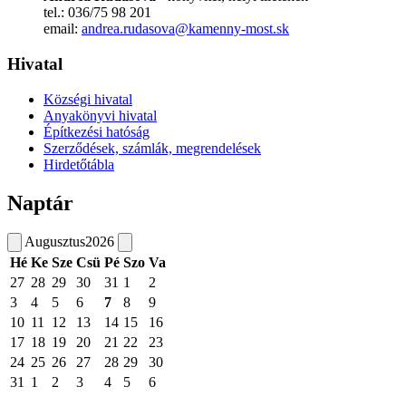
tel.: 036/75 98 201
email:
andrea.rudasova@kamenny-most.sk
Hivatal
Községi hivatal
Anyakönyvi hivatal
Építkezési hatóság
Szerződések, számlák, megrendelések
Hirdetőtábla
Naptár
Augusztus
2026
Hé
Ke
Sze
Csü
Pé
Szo
Va
27
28
29
30
31
1
2
3
4
5
6
7
8
9
10
11
12
13
14
15
16
17
18
19
20
21
22
23
24
25
26
27
28
29
30
31
1
2
3
4
5
6