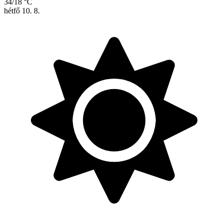
34/18 °C
hétfő
10. 8.