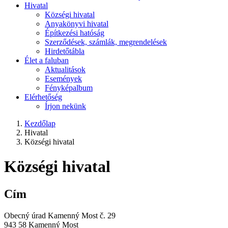
Hivatal
Községi hivatal
Anyakönyvi hivatal
Építkezési hatóság
Szerződések, számlák, megrendelések
Hirdetőtábla
Élet a faluban
Aktualitások
Események
Fényképalbum
Elérhetőség
Írjon nekünk
Kezdőlap
Hivatal
Községi hivatal
Községi hivatal
Cím
Obecný úrad Kamenný Most č. 29
943 58 Kamenný Most