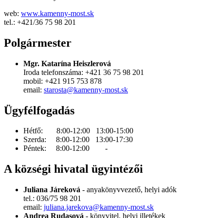
web:
www.kamenny-most.sk
tel.: +421/36 75 98 201
Polgármester
Mgr. Katarína Heiszlerová
Iroda telefonszáma: +421 36 75 98 201
mobil: +421 915 753 878
email:
starosta@kamenny-most.sk
Ügyfélfogadás
Hétfő: 8:00-12:00 13:00-15:00
Szerda: 8:00-12:00 13:00-17:30
Péntek: 8:00-12:00 -
A községi hivatal ügyintézői
Juliana Járeková
- anyakönyvvezető, helyi adók
tel.: 036/75 98 201
email:
juliana.jarekova@kamenny-most.sk
Andrea Rudasová
-
könyvitel, helyi illetékek