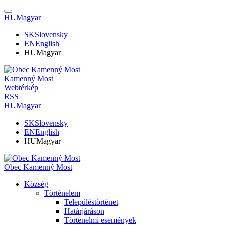
HU
Magyar
SK
Slovensky
EN
English
HU
Magyar
Kamenný Most
Webtérkép
RSS
HU
Magyar
SK
Slovensky
EN
English
HU
Magyar
Obec Kamenný Most
Község
Történelem
Településtörténet
Határjáráson
Történelmi események