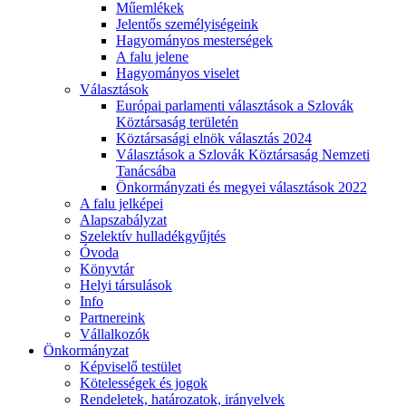
Műemlékek
Jelentős személyiségeink
Hagyományos mesterségek
A falu jelene
Hagyományos viselet
Választások
Európai parlamenti választások a Szlovák
Köztársaság területén
Köztársasági elnök választás 2024
Választások a Szlovák Köztársaság Nemzeti
Tanácsába
Önkormányzati és megyei választások 2022
A falu jelképei
Alapszabályzat
Szelektív hulladékgyűjtés
Óvoda
Könyvtár
Helyi társulások
Info
Partnereink
Vállalkozók
Önkormányzat
Képviselő testület
Kötelességek és jogok
Rendeletek, határozatok, irányelvek