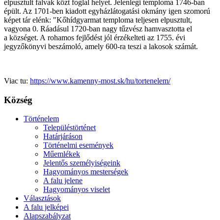
elpusztult falvak közt foglal helyet. Jelenlegi temploma 1746-ban
épült. Az 1701-ben kiadott egyházlátogatási okmány igen szomorú
képet tár elénk: "Kőhídgyarmat temploma teljesen elpusztult,
vagyona 0. Ráadásul 1720-ban nagy tűzvész hamvasztotta el
a községet. A rohamos fejlődést jól érzékelteti az 1755. évi
jegyzőkönyvi beszámoló, amely 600-ra teszi a lakosok számát.
Viac tu:
https://www.kamenny-most.sk/hu/tortenelem/
Község
Történelem
Településtörténet
Határjáráson
Történelmi események
Műemlékek
Jelentős személyiségeink
Hagyományos mesterségek
A falu jelene
Hagyományos viselet
Választások
A falu jelképei
Alapszabályzat