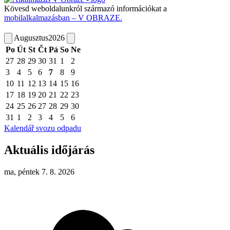
Kövesd weboldalunkról származó információkat a
mobilalkalmazásban – V OBRAZE.
Augusztus
2026
Po
Út
St
Čt
Pá
So
Ne
27
28
29
30
31
1
2
3
4
5
6
7
8
9
10
11
12
13
14
15
16
17
18
19
20
21
22
23
24
25
26
27
28
29
30
31
1
2
3
4
5
6
Kalendář svozu odpadu
Aktuális időjárás
ma, péntek 7. 8. 2026