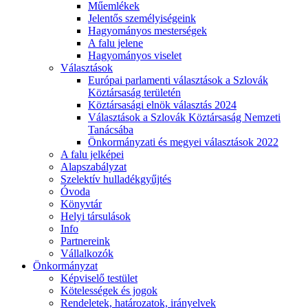
Műemlékek
Jelentős személyiségeink
Hagyományos mesterségek
A falu jelene
Hagyományos viselet
Választások
Európai parlamenti választások a Szlovák
Köztársaság területén
Köztársasági elnök választás 2024
Választások a Szlovák Köztársaság Nemzeti
Tanácsába
Önkormányzati és megyei választások 2022
A falu jelképei
Alapszabályzat
Szelektív hulladékgyűjtés
Óvoda
Könyvtár
Helyi társulások
Info
Partnereink
Vállalkozók
Önkormányzat
Képviselő testület
Kötelességek és jogok
Rendeletek, határozatok, irányelvek