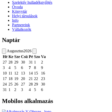
Szelektív hulladékgyűjtés
Óvoda
Könyvtár
Helyi társulások
Info
Partnereink
Vállalkozók
Naptár
Augusztus
2026
Hé
Ke
Sze
Csü
Pé
Szo
Va
27
28
29
30
31
1
2
3
4
5
6
7
8
9
10
11
12
13
14
15
16
17
18
19
20
21
22
23
24
25
26
27
28
29
30
31
1
2
3
4
5
6
Mobilos alkalmazás