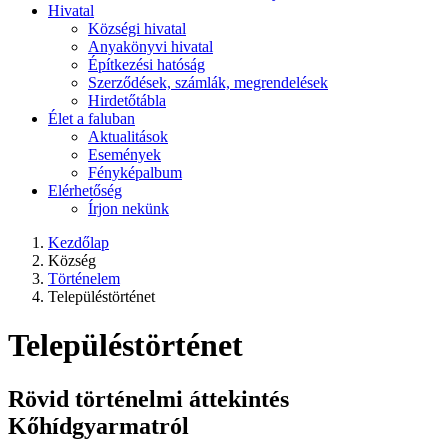
Hivatal
Községi hivatal
Anyakönyvi hivatal
Építkezési hatóság
Szerződések, számlák, megrendelések
Hirdetőtábla
Élet a faluban
Aktualitások
Események
Fényképalbum
Elérhetőség
Írjon nekünk
Kezdőlap
Község
Történelem
Településtörténet
Településtörténet
Rövid történelmi áttekintés
Kőhídgyarmatról