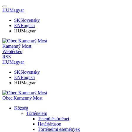
HU
Magyar
SK
Slovensky
EN
English
HU
Magyar
Kamenný Most
Webtérkép
RSS
HU
Magyar
SK
Slovensky
EN
English
HU
Magyar
Obec Kamenný Most
Község
Történelem
Településtörténet
Határjáráson
Történelmi események