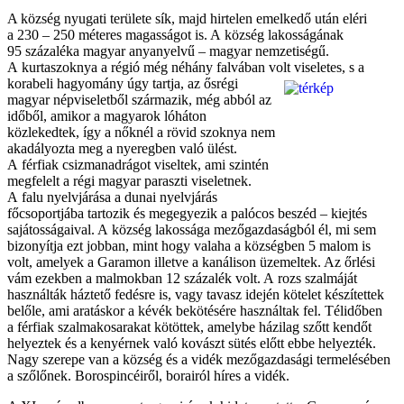
A község nyugati területe sík, majd hirtelen emelkedő után eléri
a 230 – 250 méteres magasságot is. A község lakosságának
95 százaléka magyar anyanyelvű – magyar nemzetiségű.
A kurtaszoknya a régió még néhány falvában volt viseletes, s a
korabeli
hagyomány úgy tartja, az ősrégi
magyar népviseletből származik, még abból az
időből, amikor a magyarok lóháton
közlekedtek, így a nőknél a rövid szoknya nem
akadályozta meg a nyeregben való ülést.
A férfiak csizmanadrágot viseltek, ami szintén
megfelelt a régi magyar paraszti viseletnek.
A falu nyelvjárása a dunai nyelvjárás
főcsoportjába tartozik és megegyezik a palócos beszéd – kiejtés
sajátosságaival. A község lakossága mezőgazdaságból él, mi sem
bizonyítja ezt jobban, mint hogy valaha a községben 5 malom is
volt, amelyek a Garamon illetve a kanálison üzemeltek. Az őrlési
vám ezekben a malmokban 12 százalék volt. A rozs szalmáját
használták háztető fedésre is, vagy tavasz idején kötelet készítettek
belőle, ami aratáskor a kévék bekötésére használtak fel. Télidőben
a férfiak szalmakosarakat kötöttek, amelybe házilag szőtt kendőt
helyeztek és a kenyérnek való kovászt sütés előtt ebbe helyezték.
Nagy szerepe van a község és a vidék mezőgazdasági termelésében
a szőlőnek. Borospincéiről, borairól híres a vidék.