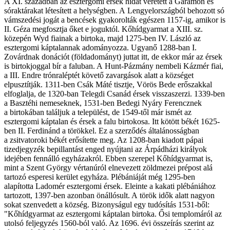
A XI. században az esztergomi érsek hidat veretett a Garamon és
sóraktárakat létesített a helységben. A Lengyelországból behozott só
vámszedési jogát a bencések gyakorolták egészen 1157-ig, amikor is
II. Géza megfosztja őket e joguktól. Kőhídgyarmat a XIII. sz.
közepén Wyd fiainak a birtoka, majd 1275-ben IV. László az
esztergomi káptalannak adományozza. Ugyanő 1288-ban I.
Zovárdnak donációt (földadományt) juttat itt, de ekkor már az érsek
is birtokjoggal bír a faluban. A Hunt-Pázmány nembeli Kázmér fiai,
a III. Endre trónraléptét követő zavargások alatt a községet
elpusztítják. 1311-ben Csák Máté tisztje, Vörös Bede erőszakkal
elfoglalja, de 1320-ban Telegdi Csanád érsek visszaszerzi. 1339-ben
a Basztéhi nemeseknek, 1531-ben Bedegi Nyáry Ferencznek
a birtokában találjuk a települést, de 1549-től már ismét az
esztergomi káptalan és érsek a falu birtokosa. Itt kötött békét 1625-
ben II. Ferdinánd a törökkel. Ez a szerződés általánosságban
a zsitvatoroki békét erősítette meg. Az 1208-ban kiadott pápai
tizedjegyzék bepillantást enged nyújtani az Árpádházi királyok
idejében fennálló egyházakról. Ebben szerepel Kőhídgyarmat is,
mint a Szent György vértanúról elnevezett zöldmezei prépost alá
tartozó esperesi kerület egyháza. Plébániáját még 1295-ben
alapította Ladomér esztergomi érsek. Eleinte a kakati plébániához
tartozott, 1397-ben azonban önállósult. A török idők alatt nagyon
sokat szenvedett a község. Bizonyságul egy tudósítás 1531-ből:
"Kőhídgyarmat az esztergomi káptalan birtoka. Ősi templomáról az
utolsó feljegyzés 1560-ból való. Az 1696. évi összeírás szerint az