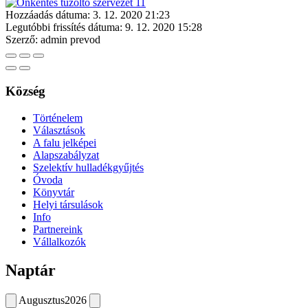
Hozzáadás dátuma:
3. 12. 2020 21:23
Legutóbbi frissítés dátuma:
9. 12. 2020 15:28
Szerző:
admin prevod
Község
Történelem
Választások
A falu jelképei
Alapszabályzat
Szelektív hulladékgyűjtés
Óvoda
Könyvtár
Helyi társulások
Info
Partnereink
Vállalkozók
Naptár
Augusztus
2026