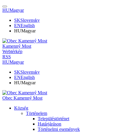
HU
Magyar
SK
Slovensky
EN
English
HU
Magyar
Kamenný Most
Webtérkép
RSS
HU
Magyar
SK
Slovensky
EN
English
HU
Magyar
Obec Kamenný Most
Község
Történelem
Településtörténet
Határjáráson
Történelmi események