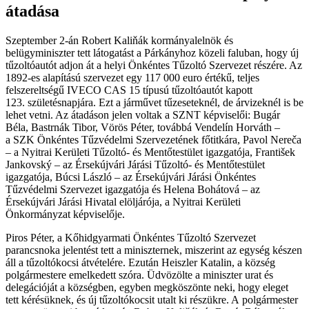
átadása
Szeptember 2-án Robert Kaliňák kormányalelnök és
belügyminiszter tett látogatást a Párkányhoz közeli faluban, hogy új
tűzoltóautót adjon át a helyi Önkéntes Tűzoltó Szervezet részére. Az
1892-es alapítású szervezet egy 117 000 euro értékű, teljes
felszereltségű IVECO CAS 15 típusú tűzoltóautót kapott
123. születésnapjára. Ezt a járművet tűzeseteknél, de árvizeknél is be
lehet vetni. Az átadáson jelen voltak a SZNT képviselői: Bugár
Béla, Bastrnák Tibor, Vörös Péter, továbbá Vendelín Horváth –
a SZK Önkéntes Tűzvédelmi Szervezetének főtitkára, Pavol Nereča
– a Nyitrai Kerületi Tűzoltó- és Mentőtestület igazgatója, František
Jankovský – az Érsekújvári Járási Tűzoltó- és Mentőtestület
igazgatója, Búcsi László – az Érsekújvári Járási Önkéntes
Tűzvédelmi Szervezet igazgatója és Helena Bohátová – az
Érsekújvári Járási Hivatal elöljárója, a Nyitrai Kerületi
Önkormányzat képviselője.
Piros Péter, a Kőhidgyarmati Önkéntes Tűzoltó Szervezet
parancsnoka jelentést tett a miniszternek, miszerint az egység készen
áll a tűzoltókocsi átvételére. Ezután Heiszler Katalin, a község
polgármestere emelkedett szóra. Üdvözölte a miniszter urat és
delegációját a községben, egyben megköszönte neki, hogy eleget
tett kérésüknek, és új tűzoltókocsit utalt ki részükre. A polgármester