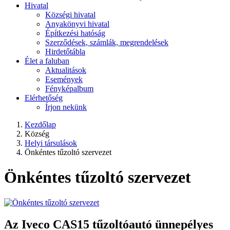
Hivatal
Községi hivatal
Anyakönyvi hivatal
Építkezési hatóság
Szerződések, számlák, megrendelések
Hirdetőtábla
Élet a faluban
Aktualitások
Események
Fényképalbum
Elérhetőség
Írjon nekünk
Kezdőlap
Község
Helyi társulások
Önkéntes tűzoltó szervezet
Önkéntes tűzoltó szervezet
Az Iveco CAS15 tűzoltóautó ünnepélyes