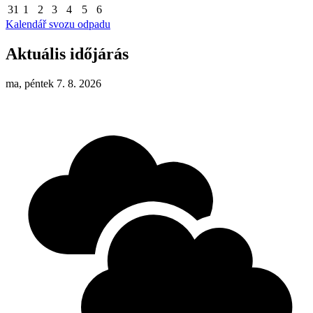
31
1
2
3
4
5
6
Kalendář svozu odpadu
Aktuális időjárás
ma, péntek 7. 8. 2026