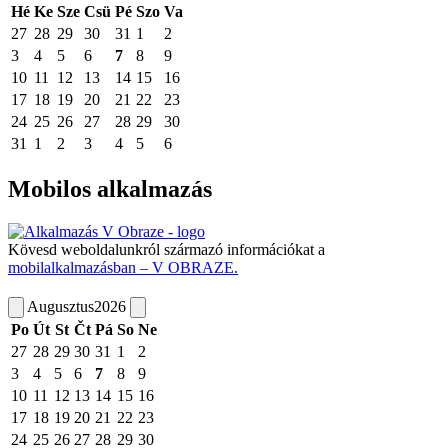
Hé
Ke
Sze
Csü
Pé
Szo
Va
27
28
29
30
31
1
2
3
4
5
6
7
8
9
10
11
12
13
14
15
16
17
18
19
20
21
22
23
24
25
26
27
28
29
30
31
1
2
3
4
5
6
Mobilos alkalmazás
Kövesd weboldalunkról származó információkat a
mobilalkalmazásban – V OBRAZE.
Augusztus
2026
Po
Út
St
Čt
Pá
So
Ne
27
28
29
30
31
1
2
3
4
5
6
7
8
9
10
11
12
13
14
15
16
17
18
19
20
21
22
23
24
25
26
27
28
29
30