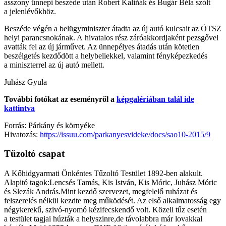
asszony ünnepi beszéde után Robert Kaliňák és Bugár Béla szólt
a jelenlévőkhöz.
Beszéde végén a belügyminiszter átadta az új autó kulcsait az ÖTSZ
helyi parancsnokának. A hivatalos rész záróakkordjaként pezsgővel
avatták fel az új járművet. Az ünnepélyes átadás után kötetlen
beszélgetés kezdődött a helybeliekkel, valamint fényképezkedés
a miniszterrel az új autó mellett.
Juhász Gyula
További fotókat az eseményről a
képgalériában talál ide
kattintva
Forrás: Párkány és környéke
Hivatozás:
https://issuu.com/parkanyesvideke/docs/sao10-2015/9
Tűzoltó csapat
A Kőhidgyarmati Önkéntes Tűzoltó Testület 1892-ben alakult.
Alapitó tagok:Lencsés Tamás, Kis István, Kis Móric, Juhász Móric
és Slezák András.Mint kezdő szervezet, megfelelő ruházat és
felszerelés nélkül kezdte meg működését. Az első alkalmatosság egy
négykerekű, szivó-nyomó kézifecskendő volt. Közeli tűz esetén
a testület tagjai húzták a helyszinre,de távolabbra már lovakkal