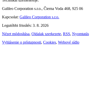
Technikai üzemeltetője:
Galileo Corporation s.r.o., Čierna Voda 468, 925 06
Kapcsolat:
Galileo Corporation s.r.o.
Legutóbbi frissítés: 3. 8. 2026
Nézet módosítása
,
Oldalak szerkezete
,
RSS
,
Nyomtatás
Vyhlásenie o prístupnosti
,
Cookies
,
Webové sídlo