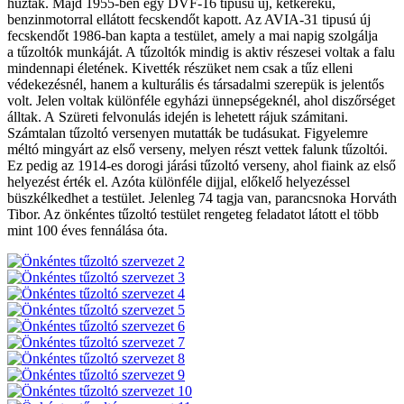
húzták. Majd 1955-ben egy DVF-16 tipusú új, kétkerekű,
benzinmotorral ellátott fecskendőt kapott. Az AVIA-31 tipusú új
fecskendőt 1986-ban kapta a testület, amely a mai napig szolgálja
a tűzoltók munkáját. A tűzoltók mindig is aktiv részesei voltak a falu
mindennapi életének. Kivették részüket nem csak a tűz elleni
védekezésnél, hanem a kulturális és társadalmi szerepük is jelentős
volt. Jelen voltak különféle egyházi ünnepségeknél, ahol diszőrséget
álltak. A Szüreti felvonulás idején is lehetett rájuk számitani.
Számtalan tűzoltó versenyen mutatták be tudásukat. Figyelemre
méltó mingyárt az első verseny, melyen részt vettek falunk tűzoltói.
Ez pedig az 1914-es dorogi járási tűzoltó verseny, ahol fiaink az első
helyezést érték el. Azóta különféle dijjal, előkelő helyezéssel
büszkélkedhet a testület. Jelenleg 74 tagja van, parancsnoka Horváth
Tibor. Az önkéntes tűzoltó testület rengeteg feladatot látott el több
mint 100 éves fennálása óta.