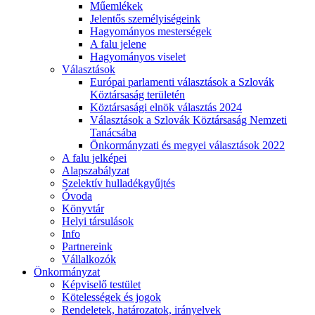
Műemlékek
Jelentős személyiségeink
Hagyományos mesterségek
A falu jelene
Hagyományos viselet
Választások
Európai parlamenti választások a Szlovák
Köztársaság területén
Köztársasági elnök választás 2024
Választások a Szlovák Köztársaság Nemzeti
Tanácsába
Önkormányzati és megyei választások 2022
A falu jelképei
Alapszabályzat
Szelektív hulladékgyűjtés
Óvoda
Könyvtár
Helyi társulások
Info
Partnereink
Vállalkozók
Önkormányzat
Képviselő testület
Kötelességek és jogok
Rendeletek, határozatok, irányelvek