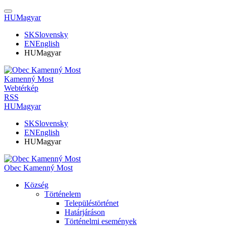
HU
Magyar
SK
Slovensky
EN
English
HU
Magyar
Kamenný Most
Webtérkép
RSS
HU
Magyar
SK
Slovensky
EN
English
HU
Magyar
Obec Kamenný Most
Község
Történelem
Településtörténet
Határjáráson
Történelmi események