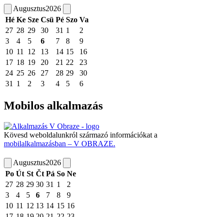
Augusztus
2026
Hé
Ke
Sze
Csü
Pé
Szo
Va
27
28
29
30
31
1
2
3
4
5
6
7
8
9
10
11
12
13
14
15
16
17
18
19
20
21
22
23
24
25
26
27
28
29
30
31
1
2
3
4
5
6
Mobilos alkalmazás
Kövesd weboldalunkról származó információkat a
mobilalkalmazásban – V OBRAZE.
Augusztus
2026
Po
Út
St
Čt
Pá
So
Ne
27
28
29
30
31
1
2
3
4
5
6
7
8
9
10
11
12
13
14
15
16
17
18
19
20
21
22
23