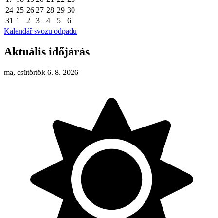
24
25
26
27
28
29
30
31
1
2
3
4
5
6
Kalendář svozu odpadu
Aktuális időjárás
ma, csütörtök 6. 8. 2026