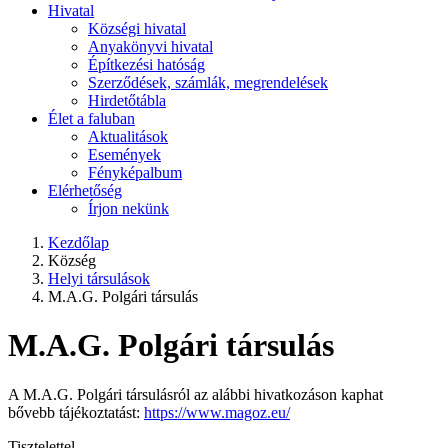
Hivatal
Községi hivatal
Anyakönyvi hivatal
Építkezési hatóság
Szerződések, számlák, megrendelések
Hirdetőtábla
Élet a faluban
Aktualitások
Események
Fényképalbum
Elérhetőség
Írjon nekünk
Kezdőlap
Község
Helyi társulások
M.A.G. Polgári társulás
M.A.G. Polgári társulás
A M.A.G. Polgári társulásról az alábbi hivatkozáson kaphat
bővebb tájékoztatást:
https://www.magoz.eu/
Tisztelettel