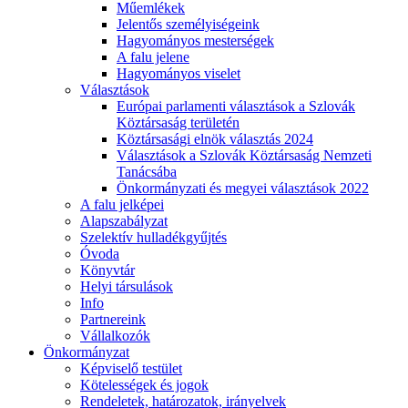
Műemlékek
Jelentős személyiségeink
Hagyományos mesterségek
A falu jelene
Hagyományos viselet
Választások
Európai parlamenti választások a Szlovák
Köztársaság területén
Köztársasági elnök választás 2024
Választások a Szlovák Köztársaság Nemzeti
Tanácsába
Önkormányzati és megyei választások 2022
A falu jelképei
Alapszabályzat
Szelektív hulladékgyűjtés
Óvoda
Könyvtár
Helyi társulások
Info
Partnereink
Vállalkozók
Önkormányzat
Képviselő testület
Kötelességek és jogok
Rendeletek, határozatok, irányelvek