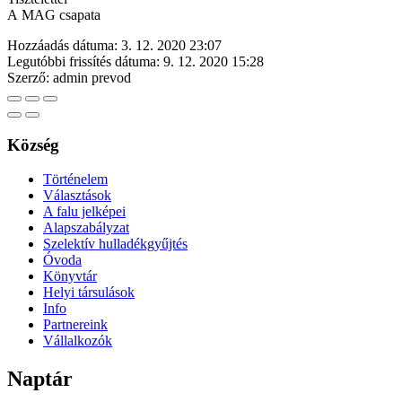
A MAG csapata
Hozzáadás dátuma:
3. 12. 2020 23:07
Legutóbbi frissítés dátuma:
9. 12. 2020 15:28
Szerző:
admin prevod
Község
Történelem
Választások
A falu jelképei
Alapszabályzat
Szelektív hulladékgyűjtés
Óvoda
Könyvtár
Helyi társulások
Info
Partnereink
Vállalkozók
Naptár